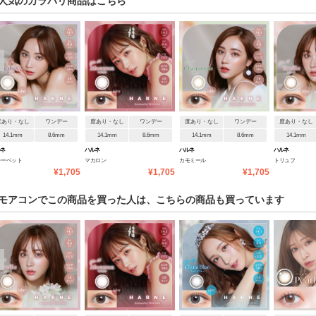
人気のカラバリ商品はこちら
度あり・なし
ワンデー
度あり・なし
ワンデー
度あり・なし
ワンデー
度あり・なし
14.1mm
8.6mm
14.1mm
8.6mm
14.1mm
8.6mm
14.1mm
ルネ
ハルネ
ハルネ
ハルネ
ャーベット
マカロン
カモミール
トリュフ
¥1,705
¥1,705
¥1,705
モアコンでこの商品を買った人は、こちらの商品も買っています