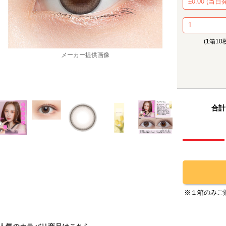
(1箱10
メーカー提供画像
合計
※１箱のみご