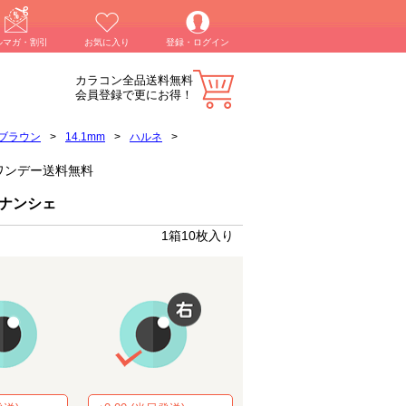
ルマガ・割引
お気に入り
登録・ログイン
カラコン全品送料無料
会員登録で更にお得！
ブラウン
>
14.1mm
>
ハルネ
>
コンワンデー送料無料
ィナンシェ
1箱10枚入り