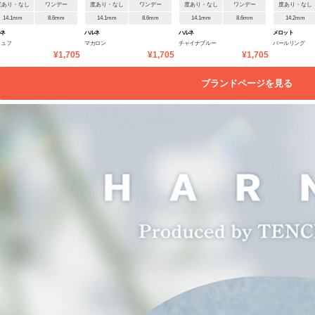
度あり・なし
ワンデー
度あり・なし
ワンデー
度あり・なし
ワンデー
度あり・なし
14.1mm
8.6mm
14.1mm
8.6mm
14.1mm
8.6mm
14.2mm
ルネ
ハルネ
ハルネ
メロット
リュフ
マカロン
チャイナブルー
パールリング
¥1,705
¥1,705
¥1,705
ブランドページを見る