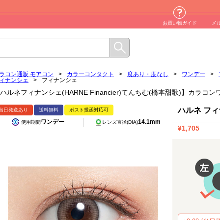
お買い物ガイド
メ
ラコン通販 モアコン
>
カラーコンタクト
>
度あり・度なし
>
ワンデー
>
ィナンシェ
>
フィナンシェ
ハルネフィナンシェ(HARNE Financier)てんちむ(橋本甜歌)】カラ
ハルネ フ
当日発送あり
送料無料
ポスト投函対応可
ワンデー
14.1mm
使用期間
レンズ直径(DIA)
¥1,705