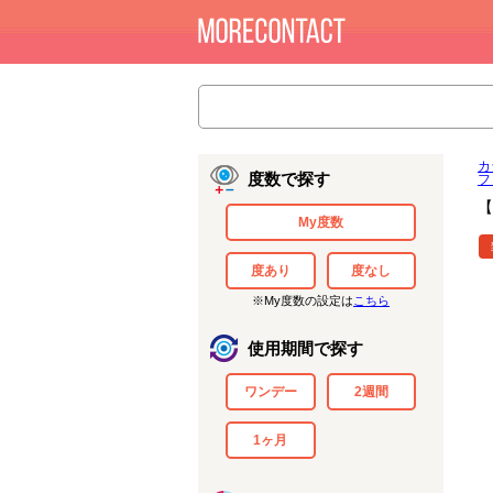
カ
度数で探す
フ
【
My度数
度あり
度なし
※My度数の設定は
こちら
使用期間で探す
ワンデー
2週間
1ヶ月