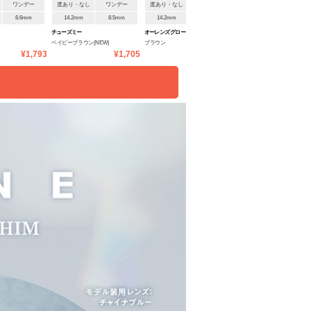
ワンデー
度あり・なし
ワンデー
度あり・なし
ワンデー
度あり・なし
ワンデ
8.6mm
14.2mm
8.5mm
14.2mm
8.7mm
14.2mm
8.5mm
チューズミー
オーレンズ グローイティアワ
チューズミー
ベイビーブラウン(NEW)
ブラウン
エッセンスベージュ
ンデー
¥1,793
¥1,705
¥1,760
¥1