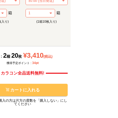
箱
箱
枚入り)
(1箱10枚入り)
メーカー提供画像
メーカ
¥3,410
2
20
 :
箱
枚
(税込)
34pt
獲得予定ポイント :
カラコン全品送料無料!
カートに入れる
購入の方は片方の度数を「購入しない」にし
てください