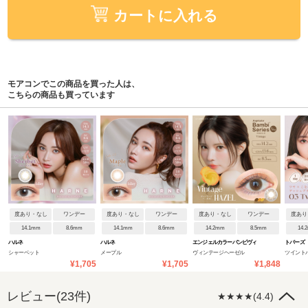
カートに入れる
モアコンでこの商品を買った人は、
こちらの商品も買っています
度あり・なし
ワンデー
度あり・なし
ワンデー
度あり・なし
ワンデー
度あり
14.1mm
8.6mm
14.1mm
8.6mm
14.2mm
8.5mm
14.
ハルネ
ハルネ
エンジェルカラーバンビヴィ
トパーズ
シャーベット
メープル
ヴィンテージヘーゼル
ツイント
ンテージワンデー
¥1,705
¥1,705
¥1,848
レビュー(23件)
★★★★(4.4)