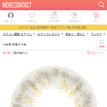
登録・ログイン
お気に入り
メルマガ
・
割引
お買い物ガイド
カート
カラコン全品 送料無料 × 取扱ブランド数 日本最大級
カラコン通販 モアコン
>
カラーコンタクト
>
度あり・度なし
>
ワンデー
>
ハルネ カモミール
3246
¥1,705
1箱10枚入り
23レビュー