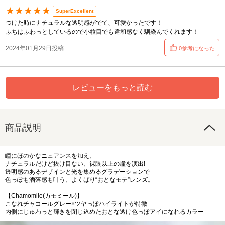
★★★★★
SuperExcellent
つけた時にナチュラルな透明感がでて、可愛かったです！
ふちはふわっとしているので小粒目でも違和感なく馴染んでくれます！
2024年01月29日投稿
0参考になった
レビューをもっと読む
商品説明
瞳にほのかなニュアンスを加え、
ナチュラルだけど抜け目ない、裸眼以上の瞳を演出!
透明感のあるデザインと光を集めるグラデーションで
色っぽも洒落感も叶う、よくばり“おとなモテ”レンズ。
【Chamomile(カモミール)】
こなれチャコールグレー×ツヤっぽハイライトが特徴
内側にじゅわっと輝きを閉じ込めたおとな透け色っぽアイになれるカラー