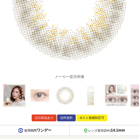
メーカー提供画像
当日発送あり
送料無料
ポスト投函対応可
ワンデー
14.1mm
使用期間
レンズ直径(DIA)