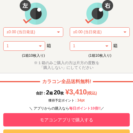
箱
箱
(1箱10枚入り)
(1箱10枚入り)
※１箱のみご購入の方は片方の度数を
「購入しない」にしてください
カラコン全品送料無料!
¥3,410
2
20
(税込)
合計 :
箱
枚
34pt
獲得予定ポイント :
＼ アプリからの購入なら
毎日ポイント10倍!!
／
モアコンアプリで購入する