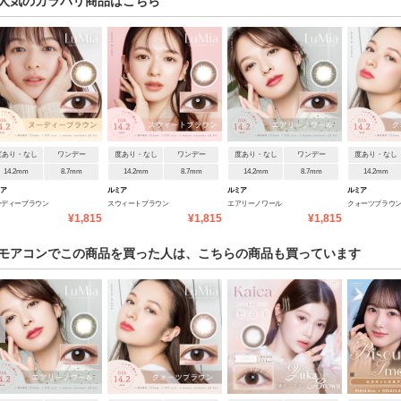
人気のカラバリ商品はこちら
度あり・なし
ワンデー
度あり・なし
ワンデー
度あり・なし
ワンデー
度あり・なし
14.2mm
8.7mm
14.2mm
8.7mm
14.2mm
8.7mm
14.2mm
ミア
ルミア
ルミア
ルミア
ーディーブラウン
スウィートブラウン
エアリーノワール
クォーツブラウ
¥1,815
¥1,815
¥1,815
モアコンでこの商品を買った人は、こちらの商品も買っています