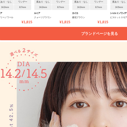
度あり・なし
ワンデー
度あり・なし
ワンデー
度あり・なし
ワンデー
度あり・なし
14.2mm
8.7mm
14.2mm
8.7mm
14.2mm
8.7mm
14.5mm
ミア
ルミア
カイカ
シャルトンワンデ
アリーノワール
クォーツブラウン
優花ブラウン
ビスケットスモ
¥1,815
¥1,815
¥1,815
ブランドページを見る