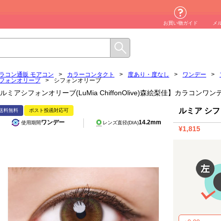
お買い物ガイド
メ
ラコン通販 モアコン
>
カラーコンタクト
>
度あり・度なし
>
ワンデー
>
フォンオリーブ
>
シフォンオリーブ
ルミアシフォンオリーブ(LuMia ChiffonOlive)森絵梨佳】カラコンワ
ルミア シ
送料無料
ポスト投函対応可
ワンデー
14.2mm
使用期間
レンズ直径(DIA)
¥1,815