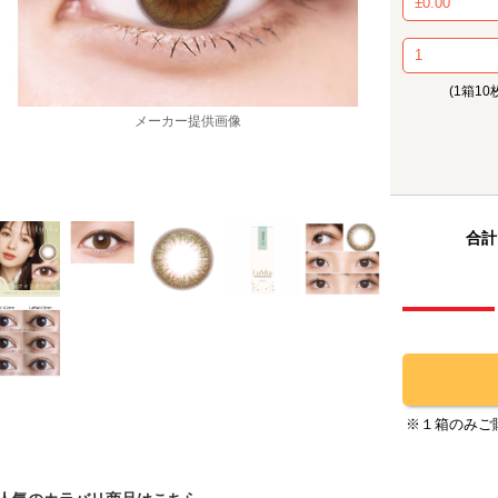
(1箱10
メーカー提供画像
合計
※１箱のみご