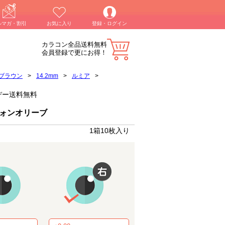
ルマガ・割引
お気に入り
登録・ログイン
カラコン全品送料無料
会員登録で更にお得！
ブラウン
>
14.2mm
>
ルミア
>
ンデー送料無料
フォンオリーブ
1箱10枚入り