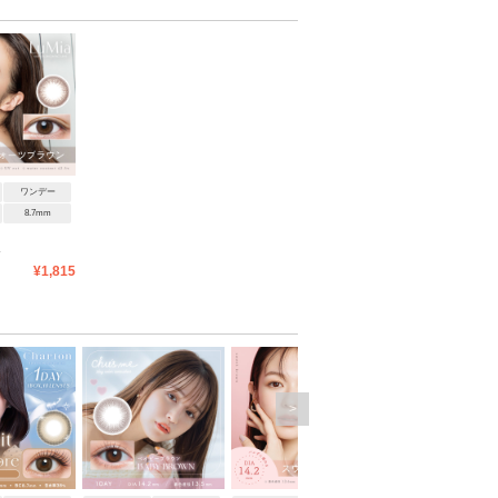
ワンデー
8.7mm
ン
¥1,815
>