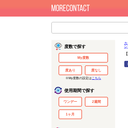
カ
度数で探す
シ
【
My度数
度あり
度なし
※My度数の設定は
こちら
使用期間で探す
ワンデー
2週間
1ヶ月