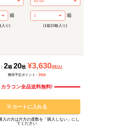
箱
箱
枚入り)
(1箱10枚入り)
メーカー提供画像
メーカ
¥3,630
2
20
 :
箱
枚
(税込)
36pt
獲得予定ポイント :
カラコン全品送料無料!
カートに入れる
購入の方は片方の度数を「購入しない」にし
てください