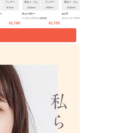
ワンデー
度あり・なし
ワンデー
度あり・なし
ワンデー
度あり・なし
ワンデ
8.7mm
14.2mm
8.5mm
14.2mm
8.7mm
14.2mm
8.7mm
ー
チューズミー
ルミア
ルミア
ア
ベイビーブラウン(NEW)
スウィートブラウン
ヌーディーブラウン
¥1,760
¥1,705
¥1,815
¥1