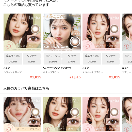
モアコンでこの商品を買った人は、
こちらの商品も買っています
度あり・なし
ワンデー
度あり・なし
ワンデー
度あり・なし
ワンデー
度あり
14.2mm
8.7mm
14.5mm
8.7mm
14.2mm
8.7mm
14.
ルミア
ワンデーリフレア アンローラ
ルミア
ルミア
シフォンオリーブ
ルナンブラウン
スウィートブラウン
エアリー
¥1,815
¥1,815
¥1,815
人気のカラバリ商品はこちら