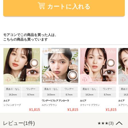
カートに入れる
モアコンでこの商品を買った人は、
こちらの商品も買っています
度あり・なし
ワンデー
度あり・なし
ワンデー
度あり・なし
ワンデー
度あり
14.2mm
8.7mm
14.5mm
8.7mm
14.2mm
8.7mm
14.
ルミア
ワンデーリフレア アンローラ
ルミア
ルミア
シフォンオリーブ
ルナンブラウン
スウィートブラウン
エアリー
¥1,815
¥1,815
¥1,815
レビュー(1件)
★★★(3)