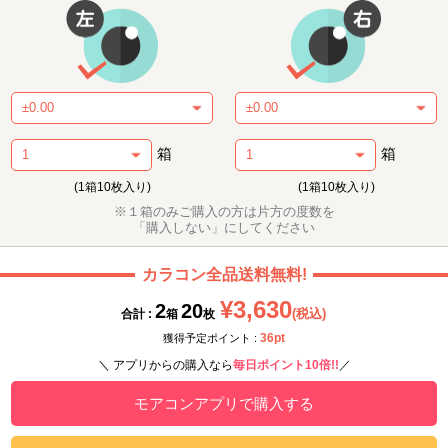
箱
箱
(1箱10枚入り)
(1箱10枚入り)
※１箱のみご購入の方は片方の度数を
「購入しない」にしてください
カラコン全品送料無料!
¥3,630
2
20
(税込)
合計 :
箱
枚
36pt
獲得予定ポイント :
＼ アプリからの購入なら
毎日ポイント10倍!!
／
モアコンアプリで購入する