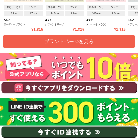
度あり・なし
ワンデー
度あり・なし
ワンデー
度あり・なし
ワンデー
度あり
14.2mm
8.7mm
14.2mm
8.7mm
14.2mm
8.7mm
14.
ルミア
ルミア
ルミア
ルミア
ヌーディーブラウン
シフォンオリーブ
スウィートブラウン
エアリー
¥1,815
¥1,815
¥1,815
ブランドページを見る