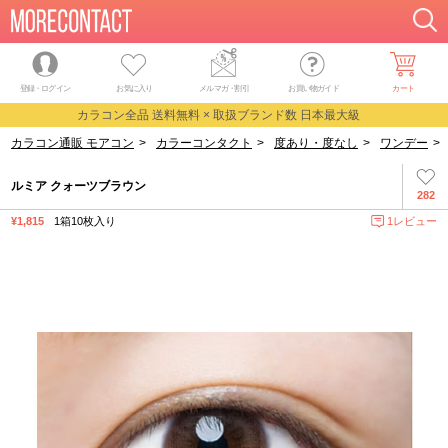
登録・ログイン
お気に入り
メルマガ
・
割引
お買い物ガイド
カート
カラコン全品 送料無料 × 取扱ブランド数 日本最大級
カラコン通販 モアコン
>
カラーコンタクト
>
度あり・度なし
>
ワンデー
>
ルミア クォーツブラウン
282
¥1,815
1箱10枚入り
1レビュー