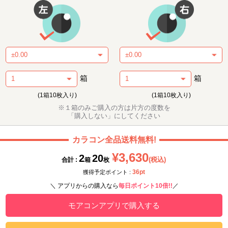
箱
箱
(1箱10枚入り)
(1箱10枚入り)
※１箱のみご購入の方は片方の度数を
「購入しない」にしてください
カラコン全品送料無料!
¥3,630
2
20
(税込)
合計 :
箱
枚
36pt
獲得予定ポイント :
＼ アプリからの購入なら
毎日ポイント10倍!!
／
モアコンアプリで購入する