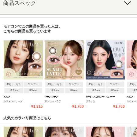
商品スペック
モアコンでこの商品を買った人は、
こちらの商品も買っています
度あり・なし
ワンデー
度あり・なし
ワンデー
度あり・なし
ワンデー
度あり
14.2mm
8.7mm
14.5mm
8.6mm
14.2mm
8.7mm
14.
ルミア
マランマラン
オーレンズ グローイワンデー
ルミア
シフォンオリーブ
サンリットラテ
ブラック
スウィー
¥1,815
¥1,760
¥1,760
人気のカラバリ商品はこちら