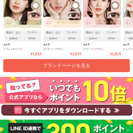
度あり・なし
ワンデー
度あり・なし
ワンデー
度あり・なし
ワンデー
度あり
14.2mm
8.7mm
14.2mm
8.7mm
14.2mm
8.7mm
14.
ルミア
ルミア
ルミア
ルミア
シフォンオリーブ
ヌーディーブラウン
スウィートブラウン
クォーツ
¥1,815
¥1,815
¥1,815
ブランドページを見る