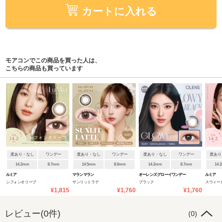
カートに入れる
モアコンでこの商品を買った人は、
こちらの商品も買っています
度あり・なし
ワンデー
度あり・なし
ワンデー
度あり・なし
ワンデー
度あり
14.2mm
8.7mm
14.5mm
8.6mm
14.2mm
8.7mm
14.
ルミア
マランマラン
オーレンズ グローイワンデー
ルミア
シフォンオリーブ
サンリットラテ
ブラック
スウィー
¥1,815
¥1,760
¥1,760
レビュー(0件)
(0)