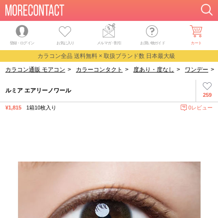
登録・ログイン
お気に入り
メルマガ
・
割引
お買い物ガイド
カート
カラコン全品 送料無料 × 取扱ブランド数 日本最大級
カラコン通販 モアコン
>
カラーコンタクト
>
度あり・度なし
>
ワンデー
>
ルミア エアリーノワール
259
¥1,815
1箱10枚入り
0レビュー