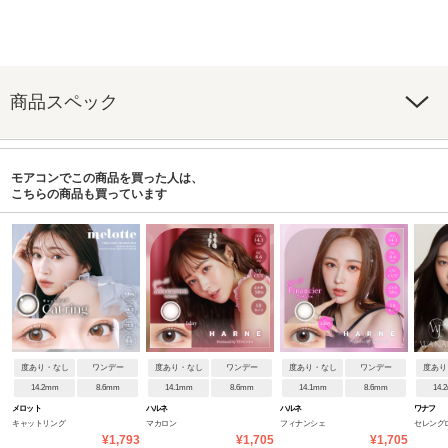
商品スペック
モアコンでこの商品を買った人は、
こちらの商品も買っています
度あり・なし
ワンデー
度あり・なし
ワンデー
度あり・なし
ワンデー
度あり
14.2mm
8.6mm
14.1mm
8.6mm
14.1mm
8.6mm
14.
メロット
ハルネ
ハルネ
ワナフ
キャットリング
マカロン
フィナンシェ
セレング
¥1,793
¥1,705
¥1,705