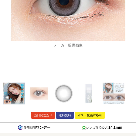
メーカー提供画像
当日発送あり
送料無料
ポスト投函対応可
ワンデー
14.1mm
使用期間
レンズ直径(DIA)