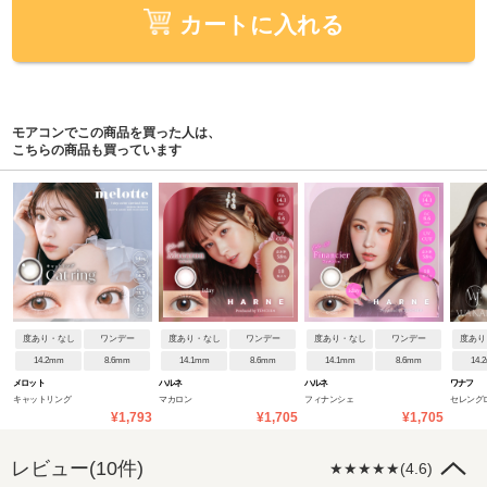
カートに入れる
モアコンでこの商品を買った人は、
こちらの商品も買っています
度あり・なし
ワンデー
度あり・なし
ワンデー
度あり・なし
ワンデー
度あり
14.2mm
8.6mm
14.1mm
8.6mm
14.1mm
8.6mm
14.
メロット
ハルネ
ハルネ
ワナフ
キャットリング
マカロン
フィナンシェ
セレング
¥1,793
¥1,705
¥1,705
レビュー(10件)
★★★★★(4.6)