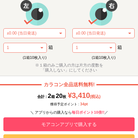
箱
箱
(1箱10枚入り)
(1箱10枚入り)
※１箱のみご購入の方は片方の度数を
「購入しない」にしてください
カラコン全品送料無料!
¥3,410
2
20
(税込)
合計 :
箱
枚
34pt
獲得予定ポイント :
＼ アプリからの購入なら
毎日ポイント10倍!!
／
モアコンアプリで購入する