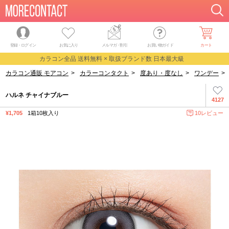
登録・ログイン
お気に入り
メルマガ
・
割引
お買い物ガイド
カート
カラコン全品 送料無料 × 取扱ブランド数 日本最大級
カラコン通販 モアコン
>
カラーコンタクト
>
度あり・度なし
>
ワンデー
>
ハルネ チャイナブルー
4127
¥1,705
1箱10枚入り
10レビュー