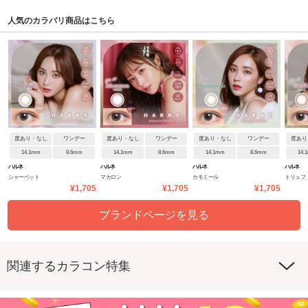
人気のカラバリ商品はこちら
度あり・なし
ワンデー
度あり・なし
ワンデー
度あり・なし
ワンデー
度あり
14.1mm
8.6mm
14.1mm
8.6mm
14.1mm
8.6mm
14.
ハルネ
ハルネ
ハルネ
ハルネ
シャーベット
マカロン
カモミール
トリュフ
¥1,705
¥1,705
¥1,705
ブランドページを見る
関連するカラコン特集