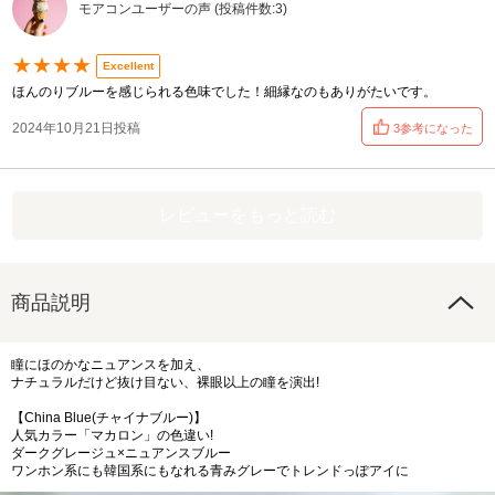
モアコンユーザーの声 (投稿件数:3)
★★★★
Excellent
ほんのりブルーを感じられる色味でした！細縁なのもありがたいです。
2024年10月21日投稿
3参考になった
レビューをもっと読む
商品説明
瞳にほのかなニュアンスを加え、
ナチュラルだけど抜け目ない、裸眼以上の瞳を演出!
【China Blue(チャイナブルー)】
人気カラー「マカロン」の色違い!
ダークグレージュ×ニュアンスブルー
ワンホン系にも韓国系にもなれる青みグレーでトレンドっぽアイに