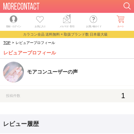
登録・ログイン
お気に入り
メルマガ
・
割引
お買い物ガイド
カート
カラコン全品 送料無料 × 取扱ブランド数 日本最大級
TOP
>
レビュアープロフィール
レビュアープロフィール
モアコンユーザーの声
1
投稿件数
レビュー履歴