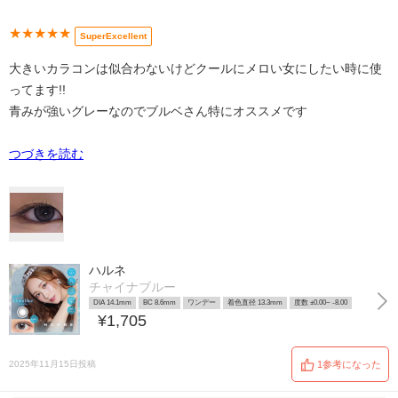
★★★★★
SuperExcellent
大きいカラコンは似合わないけどクールにメロい女にしたい時に使
ってます!!
青みが強いグレーなのでブルベさん特にオススメです
つづきを読む
ハルネ
チャイナブルー
DIA 14.1mm
BC 8.6mm
ワンデー
着色直径 13.3mm
度数 ±0.00~ -8.00
¥1,705
2025年11月15日投稿
1参考になった