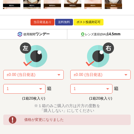
当日発送あり
送料無料
ポスト投函対応可
ワンデー
14.5mm
使用期間
レンズ直径(DIA)
箱
箱
(1箱20枚入り)
(1箱20枚入り)
※１箱のみご購入の方は片方の度数を
「購入しない」にしてください
価格が変更になりました