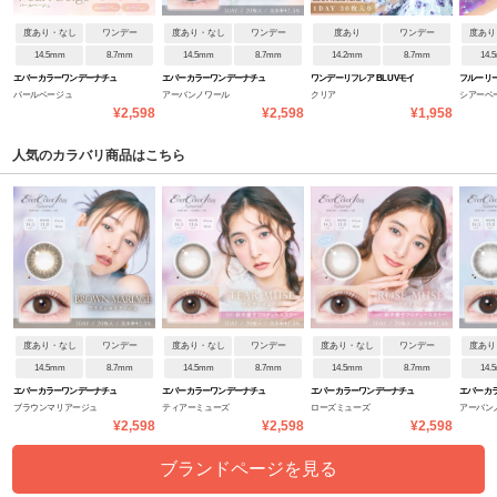
度あり・なし
ワンデー
度あり・なし
ワンデー
度あり
ワンデー
度あり
14.5mm
8.7mm
14.5mm
8.7mm
14.2mm
8.7mm
14.
エバーカラーワンデーナチュ
エバーカラーワンデーナチュ
ワンデーリフレア BL UVモイ
フルーリ
パールベージュ
アーバンノワール
クリア
シアーベ
ラル
ラル モイストレーベルUV
スチャー
¥2,598
¥2,598
¥1,958
らし)
人気のカラバリ商品はこちら
度あり・なし
ワンデー
度あり・なし
ワンデー
度あり・なし
ワンデー
度あり
14.5mm
8.7mm
14.5mm
8.7mm
14.5mm
8.7mm
14.
エバーカラーワンデーナチュ
エバーカラーワンデーナチュ
エバーカラーワンデーナチュ
エバーカ
ブラウンマリアージュ
ティアーミューズ
ローズミューズ
アーバン
ラル モイストレーベルUV
ラル モイストレーベルUV
ラル モイストレーベルUV
ラル モイ
¥2,598
¥2,598
¥2,598
ブランドページを見る