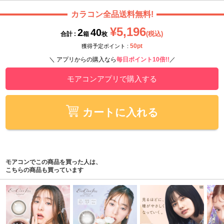
カラコン全品送料無料!
¥5,196
2
40
(税込)
合計 :
箱
枚
50pt
獲得予定ポイント :
＼ アプリからの購入なら
毎日ポイント10倍!!
／
モアコンアプリで購入する
カートに入れる
モアコンでこの商品を買った人は、
こちらの商品も買っています