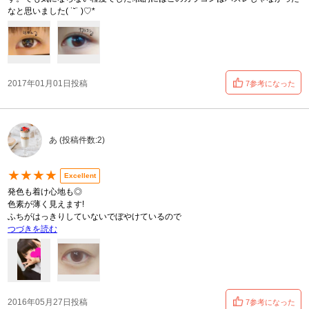
なと思いました( ˙˘˙ )♡*
2017年01月01日投稿
7参考になった
あ (投稿件数:2)
★★★★
Excellent
発色も着け心地も◎
色素が薄く見えます!
ふちがはっきりしていないでぼやけているので
つづきを読む
2016年05月27日投稿
7参考になった