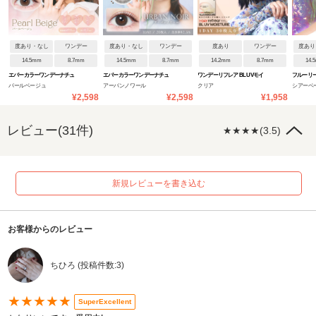
度あり・なし
ワンデー
度あり・なし
ワンデー
度あり
ワンデー
度あり
14.5mm
8.7mm
14.5mm
8.7mm
14.2mm
8.7mm
14.
エバーカラーワンデーナチュ
エバーカラーワンデーナチュ
ワンデーリフレア BL UVモイ
フルーリ
パールベージュ
アーバンノワール
クリア
シアーベ
ラル
ラル モイストレーベルUV
スチャー
¥2,598
¥2,598
¥1,958
らし)
レビュー(31件)
★★★★(3.5)
新規レビューを書き込む
お客様からのレビュー
ちひろ (投稿件数:3)
★★★★★
SuperExcellent