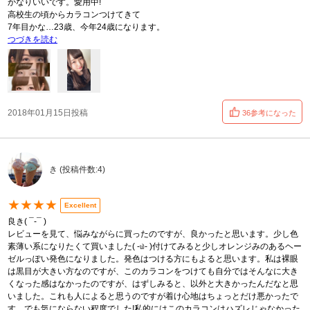
かなりいいです。愛用中!
高校生の頃からカラコンつけてきて
7年目かな…23歳、今年24歳になります。
つづきを読む
2018年01月15日投稿
36参考になった
き (投稿件数:4)
★★★★
Excellent
良き( ¯-¯ )
レビューを見て、悩みながらに買ったのですが、良かったと思います。少し色
素薄い系になりたくて買いました( -௰- )付けてみると少しオレンジみのあるヘー
ゼルっぽい発色になりました。発色はつける方にもよると思います。私は裸眼
は黒目が大きい方なのですが、このカラコンをつけても自分ではそんなに大き
くなった感はなかったのですが、はずしみると、以外と大きかったんだなと思
いました。これも人によると思うのですが着け心地はちょっとだけ悪かったで
す。でも気にならない程度でした!私的にはこのカラコンはハズレじゃなかった