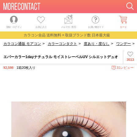
登録・ログイン
お気に入り
メルマガ
・
割引
お買い物ガイド
カート
カラコン全品 送料無料 × 取扱ブランド数 日本最大級
カラコン通販 モアコン
>
カラーコンタクト
>
度あり・度なし
>
ワンデー
>
エバーカラー1dayナチュラル モイストレーベルUV シルエットデュオ
3513
¥2,598
1箱20枚入り
31レビュー