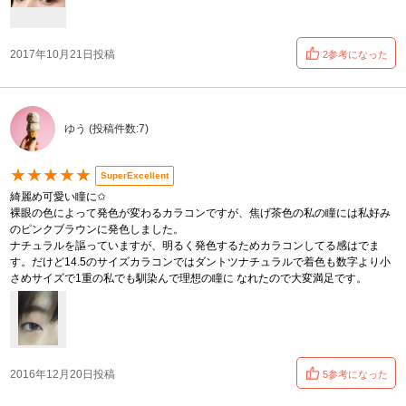
2017年10月21日投稿
2参考になった
ゆう (投稿件数:7)
★★★★★
SuperExcellent
綺麗め可愛い瞳に✩
裸眼の色によって発色が変わるカラコンですが、焦げ茶色の私の瞳には私好み
のピンクブラウンに発色しました。
ナチュラルを謳っていますが、明るく発色するためカラコンしてる感はでま
す。だけど14.5のサイズカラコンではダントツナチュラルで着色も数字より小
さめサイズで1重の私でも馴染んで理想の瞳に なれたので大変満足です。
2016年12月20日投稿
5参考になった