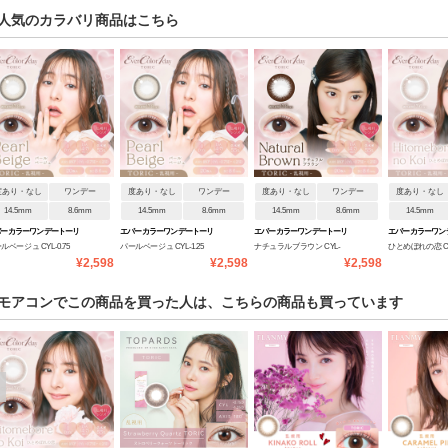
人気のカラバリ商品はこちら
度あり・なし
ワンデー
度あり・なし
ワンデー
度あり・なし
ワンデー
度あり・なし
14.5mm
8.6mm
14.5mm
8.6mm
14.5mm
8.6mm
14.5mm
バーカラーワンデートーリ
エバーカラーワンデートーリ
エバーカラーワンデートーリ
エバーカラーワン
ルベージュ CYL-0.75
パールベージュ CYL-1.25
ナチュラルブラウン CYL-
ひとめぼれの恋 CYL
ク
ック
ック
ック
¥2,598
¥2,598
¥2,598
S180°
AXIS180°
1.25 AXIS180°
AXIS180°
モアコンでこの商品を買った人は、こちらの商品も買っています