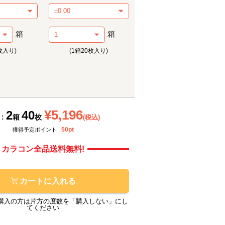
箱
箱
枚入り)
(1箱20枚入り)
メーカー提供画像
メーカ
¥5,196
2
40
 :
箱
枚
(税込)
50pt
獲得予定ポイント :
カラコン全品送料無料!
カートに入れる
購入の方は片方の度数を「購入しない」にし
てください