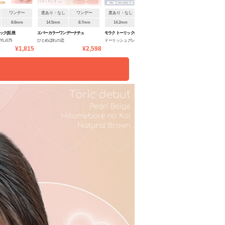
ワンデー
度あり・なし
ワンデー
度あり・なし
ワンデー
度あり・なし
ワンデ
8.6mm
14.5mm
8.7mm
14.2mm
8.6mm
14.2mm
8.6mm
ック(乱視
エバーカラーワンデーナチュ
モラク トーリック(乱視用)
メロット トーリック(乱視用)
-0.75
ひとめぼれの恋
ドーリッシュグレー CYL-
パールリング CYL-0.75
ラル
¥1,815
¥2,598
¥1,760
¥1
0.75