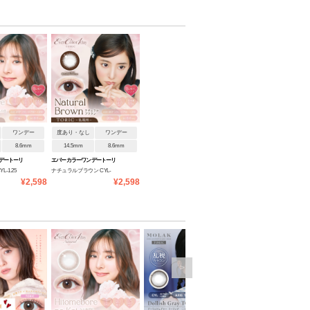
ワンデー
度あり・なし
ワンデー
8.6mm
14.5mm
8.6mm
デートーリ
エバーカラーワンデートーリ
-1.25
ナチュラルブラウン CYL-
ック
¥2,598
¥2,598
0.75 AXIS180°
>