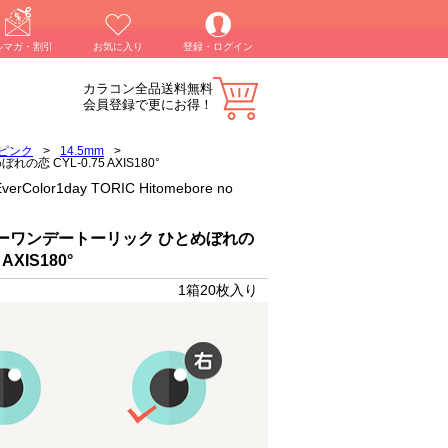
ルマガ・割引
お気に入り
登録・ログイン
カラコン全品送料無料
会員登録で更にお得！
ピンク
>
14.5mm
>
れの恋 CYL-0.75 AXIS180°
or1day TORIC Hitomebore no
ーワンデートーリック ひとめぼれの
 AXIS180°
1箱20枚入り