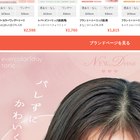
度あり・なし
ワンデー
度あり・なし
ワンデー
度あり・なし
ワンデー
度あり・なし
14.5mm
8.6mm
14.2mm
8.6mm
14.5mm
8.6mm
14.5mm
バーカラーワンデートーリ
トパーズ トーリック(乱視用)
フランミー トーリック(乱視
フランミー トーリ
めぼれの恋 CYL-1.25
ストロベリークォーツトー
きなこロール CYL-0.75
キャラメルパイ CYL
ク
用)
用)
¥2,598
¥1,760
¥1,815
S180°
リック CYL-0.75
ブランドページを見る