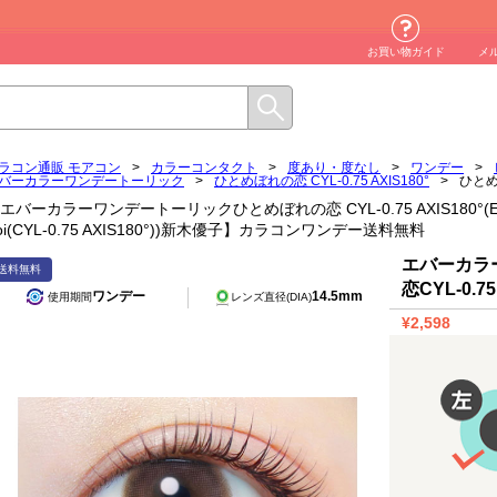
お買い物ガイド
メ
ラコン通販 モアコン
>
カラーコンタクト
>
度あり・度なし
>
ワンデー
>
バーカラーワンデートーリック
>
ひとめぼれの恋 CYL-0.75 AXIS180°
>
ひとめぼ
エバーカラーワンデートーリックひとめぼれの恋 CYL-0.75 AXIS180°(EverCol
oi(CYL-0.75 AXIS180°))新木優子】カラコンワンデー送料無料
エバーカラ
送料無料
恋CYL-0.75
ワンデー
14.5mm
使用期間
レンズ直径(DIA)
¥2,598