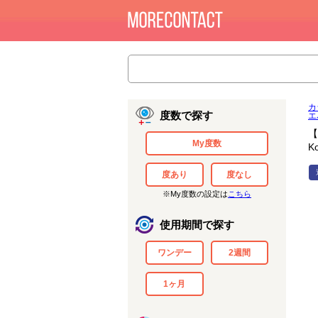
カ
度数で探す
エ
【
My度数
K
度あり
度なし
※My度数の設定は
こちら
使用期間で探す
ワンデー
2週間
1ヶ月