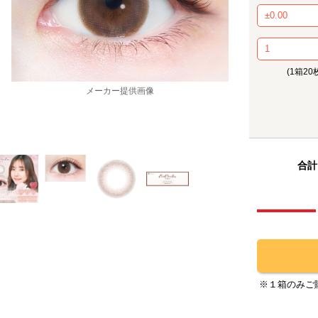
(1箱20
メーカー提供画像
合計
※１箱のみご