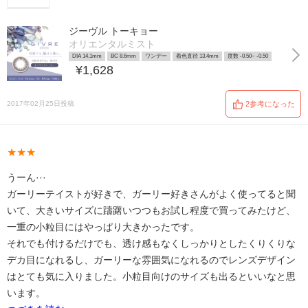
ジーヴル トーキョー
オリエンタルミスト
DIA 14.1mm
BC 8.6mm
ワンデー
着色直径 13.4mm
度数 -0.50~ -0.50
¥1,628
2017年02月25日投稿
2参考になった
★★★
うーん···
ガーリーテイストが好きで、ガーリー好きさんがよく使ってると聞
いて、大きいサイズに躊躇いつつもお試し程度で買ってみたけど、
一重の小粒目にはやっぱり大きかったです。
それでも付けるだけでも、透け感もなくしっかりとしたくりくりな
デカ目になれるし、ガーリーな雰囲気になれるのでレンズデザイン
はとても気に入りました。小粒目向けのサイズも出るといいなと思
います。