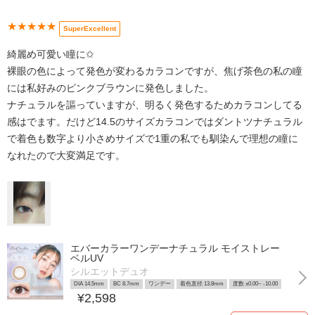
★★★★★
SuperExcellent
綺麗め可愛い瞳に✩
裸眼の色によって発色が変わるカラコンですが、焦げ茶色の私の瞳
には私好みのピンクブラウンに発色しました。
ナチュラルを謳っていますが、明るく発色するためカラコンしてる
感はでます。だけど14.5のサイズカラコンではダントツナチュラル
で着色も数字より小さめサイズで1重の私でも馴染んで理想の瞳に
なれたので大変満足です。
エバーカラーワンデーナチュラル モイストレー
ベルUV
シルエットデュオ
DIA 14.5mm
BC 8.7mm
ワンデー
着色直径 13.8mm
度数 ±0.00~ -10.00
¥2,598