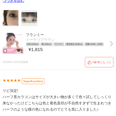
つづきを読む
フランミー
ドーナツブラウン
DIA 14.5mm
BC 8.6mm
ワンデー
着色直径 13.8mm
度数 ±0.00~ -10.00
¥1,815
2016年11月10日投稿
4参考になった
★★★★★
SuperExcellent
リピ決定!
ハーフ系カラコンはサイズが大きい物が多くて色々試してしっくり
来なかったけどこちらは色と着色直径が不自然すぎずで生まれつき
ハーフのような瞳の色になれるのでとても気に入りました♪