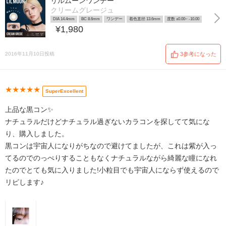
リルムーンワンデー
クリームグレージュ
DIA 14.4mm
BC 8.6mm
ワンデー
着色直径 13.6mm
度数 ±0.00~ -10.00
¥1,980
2016年11月10日投稿
3参考になった
★★★★★
SuperExcellent
上品な黒コン✨
ナチュラルだけどナチュラル過ぎないカラコンを探してて気にな
り、購入しました。
黒コンは宇宙人になりがちなので避けてましたが、これは紫が入っ
てるのでのっぺりすることもなくナチュラルながら綺麗な瞳になれ
たのでとても気に入りました!小粒目でも宇宙人にならず使えるので
リピします♪