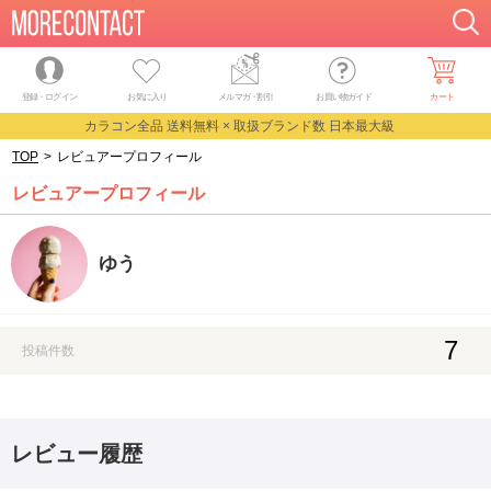
登録・ログイン
お気に入り
メルマガ
・
割引
お買い物ガイド
カート
カラコン全品 送料無料 × 取扱ブランド数 日本最大級
TOP
>
レビュアープロフィール
レビュアープロフィール
ゆう
7
投稿件数
レビュー履歴