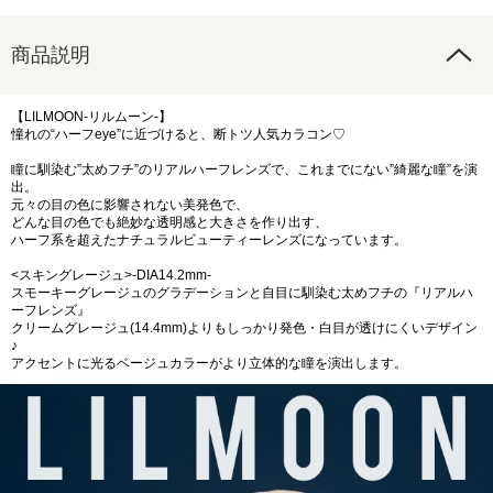
商品説明
【LILMOON-リルムーン-】
憧れの“ハーフeye”に近づけると、断トツ人気カラコン♡
瞳に馴染む”太めフチ”のリアルハーフレンズで、これまでにない”綺麗な瞳”を演
出。
元々の目の色に影響されない美発色で、
どんな目の色でも絶妙な透明感と大きさを作り出す、
ハーフ系を超えたナチュラルビューティーレンズになっています。
<スキングレージュ>-DIA14.2mm-
スモーキーグレージュのグラデーションと自目に馴染む太めフチの『リアルハ
ーフレンズ』
クリームグレージュ(14.4mm)よりもしっかり発色・白目が透けにくいデザイン
♪
アクセントに光るベージュカラーがより立体的な瞳を演出します。