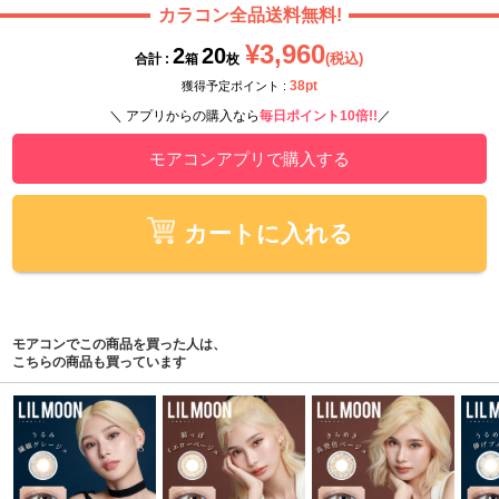
カラコン全品送料無料!
¥3,960
2
20
(税込)
合計 :
箱
枚
38pt
獲得予定ポイント :
＼ アプリからの購入なら
毎日ポイント10倍!!
／
モアコンアプリで購入する
カートに入れる
モアコンでこの商品を買った人は、
こちらの商品も買っています