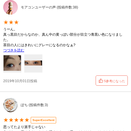
モアコンユーザーの声 (投稿件数:38)
★★★
うーん。
真っ黒目だからなのか、真ん中の黄っぽい部分が目立つ青黒い色になりまし
た。
茶目の人にはきれいにグレーになるのかなぁ?
つづきを読む
2019年10月01日投稿
5参考になった
ぽち (投稿件数:3)
★★★★★
SuperExcellent
思ってたより派手じゃない