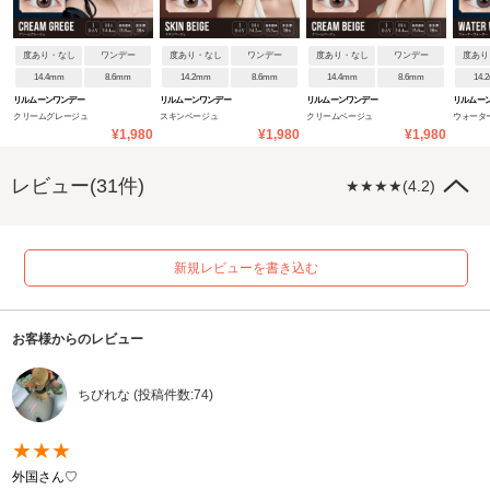
度あり・なし
ワンデー
度あり・なし
ワンデー
度あり・なし
ワンデー
度あり
14.4mm
8.6mm
14.2mm
8.6mm
14.4mm
8.6mm
14.
リルムーンワンデー
リルムーンワンデー
リルムーンワンデー
リルムー
クリームグレージュ
スキンベージュ
クリームベージュ
ウォータ
¥1,980
¥1,980
¥1,980
レビュー(31件)
★★★★(4.2)
新規レビューを書き込む
お客様からのレビュー
ちびれな (投稿件数:74)
★★★
外国さん♡