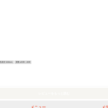
色直径 13.8mm
度数 ±0.00~ -8.00
レビューをもっと読む
メニュー
メ