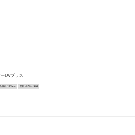
ーUVプラス
色直径 13.7mm
度数 ±0.00~ -9.00