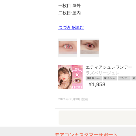
一枚目:屋外
二枚目:屋内
つづきを読む
エティアジュレワンデー
ラズベリージュレ
DIA 14.5mm
BC 8.8mm
ワンデー
着
¥1,958
2024年08月30日投稿
モアコンカスタマーサポート