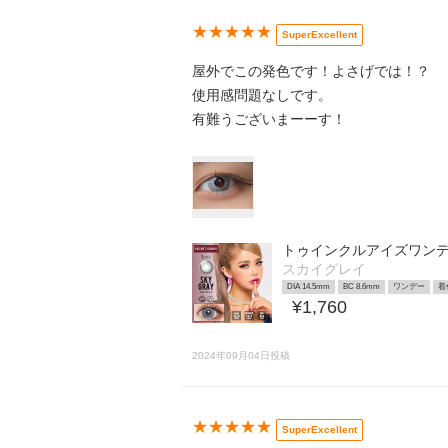
★★★★★
SuperExcellent
屋外でこの発色です！よさげでは！？
使用感問題なしです。
有難うございまーーす！
トゥインクルアイズワンデ
スカイグレイ
DIA 14.5mm
BC 8.6mm
ワンデー
着
¥1,760
2024年09月04日投稿
★★★★★
SuperExcellent