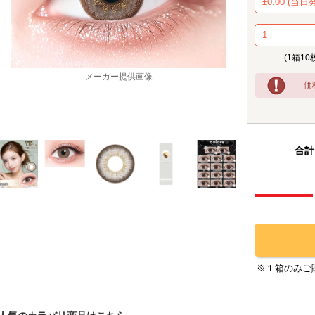
(1箱10
価
メーカー提供画像
合計
※１箱のみご