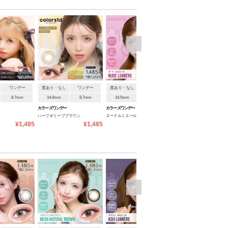
>
ワンデー
度あり・なし
ワンデー
度あり・なし
ワンデー
度あり・なし
ワンデ
8.7mm
14.0mm
8.7mm
14.5mm
8.6mm
14.2mm
8.7mm
カラーズワンデー
カラーズワンデー
カラーズワンデー
ハーフオリーブブラウン
ヌードルミエール
メガリングドーナツ
¥1,485
¥1,485
¥1,485
¥1
>