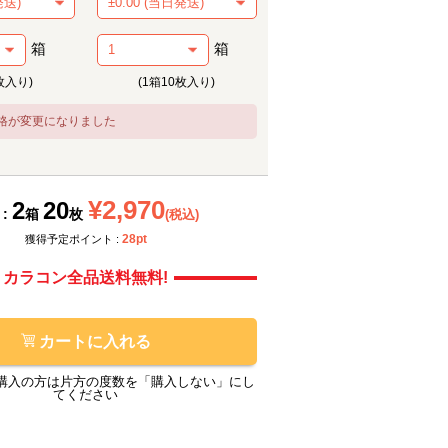
箱
箱
枚入り)
(1箱10枚入り)
格が変更になりました
メーカー提供画像
モ
¥2,970
2
20
 :
箱
枚
(税込)
28pt
獲得予定ポイント :
カラコン全品送料無料!
カートに入れる
購入の方は片方の度数を「購入しない」にし
てください