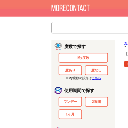
カ
度数で探す
>
【
My度数
度あり
度なし
※My度数の設定は
こちら
使用期間で探す
ワンデー
2週間
1ヶ月