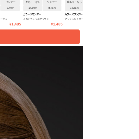
ワンデー
度あり・なし
ワンデー
度あり・なし
ワンデー
度あり・なし
ワンデ
8.7mm
14.5mm
8.7mm
14.2mm
8.7mm
14.2mm
8.7mm
カラーズワンデー
カラーズワンデー
カラーズワンデー
ベージュ
メガナチュラルブラウン
アッシュルミエール
ヒビコ
¥1,485
¥1,485
¥1,485
¥1