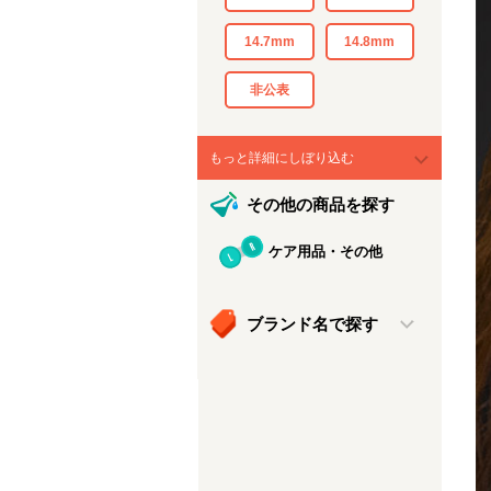
14.7mm
14.8mm
非公表
もっと詳細にしぼり込む
その他の商品を探す
ケア用品・その他
ブランド名で探す