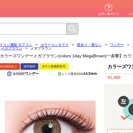
お買い物ガイド
メ
ラコン通販 モアコン
>
カラーコンタクト
>
度あり・度なし
>
ワンデー
>
メガブラウン
>
メガブラウン
カラーズワンデーメガブラウン(colors 1day MegaBrown)一条響
カラーズワ
当日発送あり
送料無料
ポスト投函対応可
ワンデー
14.5mm
使用期間
レンズ直径(DIA)
¥1,485