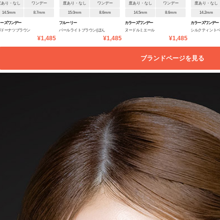
度あり・なし
ワンデー
度あり・なし
ワンデー
度あり・なし
ワンデー
度あり・なし
14.5mm
8.7mm
15.0mm
8.6mm
14.5mm
8.6mm
14.2mm
ラーズワンデー
フルーリー
カラーズワンデー
カラーズワンデー
ガドーナツブラウン
パールライトブラウン(ぽん
ヌードルミエール
シルクティント
¥1,485
¥1,485
¥1,485
ぽこたぬき)
ブランドページを見る