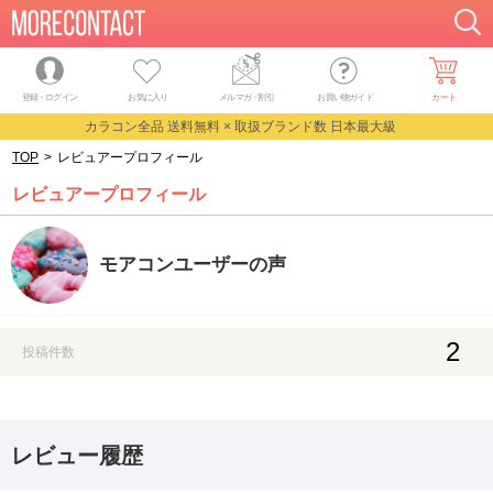
登録・ログイン
お気に入り
メルマガ
・
割引
お買い物ガイド
カート
カラコン全品 送料無料 × 取扱ブランド数 日本最大級
TOP
>
レビュアープロフィール
レビュアープロフィール
モアコンユーザーの声
2
投稿件数
レビュー履歴