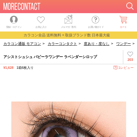
登録・ログイン
お気に入り
メルマガ
・
割引
お買い物ガイド
カート
カラコン全品 送料無料 × 取扱ブランド数 日本最大級
カラコン通販 モアコン
>
カラーコンタクト
>
度あり・度なし
>
ワンデー
>
アシストシュシュ パピーラワンデー ラベンダーシロップ
203
¥1,628
1箱6枚入り
1レビュー