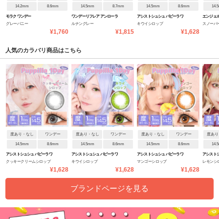
14.2mm
8.6mm
14.5mm
8.7mm
14.5mm
8.6mm
14.
モラク ワンデー
ワンデーリフレア アンローラ
アシストシュシュ パピーラワ
エンジェ
グレーバニー
ルナングレー
キウイシロップ
スノーパ
ンデー
デーNEW
¥1,760
¥1,815
¥1,628
人気のカラバリ商品はこちら
度あり・なし
ワンデー
度あり・なし
ワンデー
度あり・なし
ワンデー
度あり
14.5mm
8.6mm
14.5mm
8.6mm
14.5mm
8.6mm
14.
アシストシュシュ パピーラワ
アシストシュシュ パピーラワ
アシストシュシュ パピーラワ
アシストシ
クッキークリームシロップ
キウイシロップ
マンゴーシロップ
レモンシ
ンデー
ンデー
ンデー
ンデー
¥1,628
¥1,628
¥1,628
ブランドページを見る