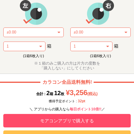
箱
箱
(1箱6枚入り)
(1箱6枚入り)
※１箱のみご購入の方は片方の度数を
「購入しない」にしてください
カラコン全品送料無料!
¥3,256
2
12
(税込)
合計 :
箱
枚
32pt
獲得予定ポイント :
＼ アプリからの購入なら
毎日ポイント10倍!!
／
モアコンアプリで購入する