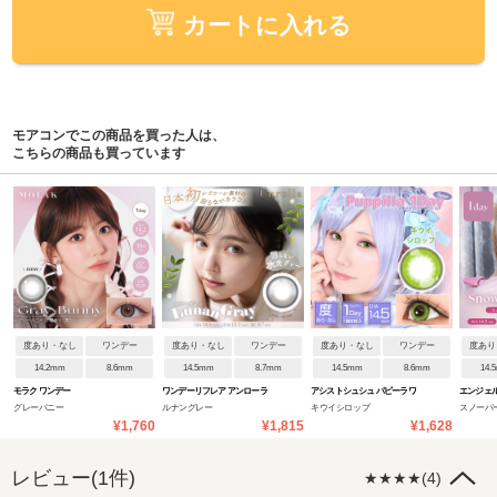
カートに入れる
モアコンでこの商品を買った人は、
こちらの商品も買っています
度あり・なし
ワンデー
度あり・なし
ワンデー
度あり・なし
ワンデー
度あり
14.2mm
8.6mm
14.5mm
8.7mm
14.5mm
8.6mm
14.
モラク ワンデー
ワンデーリフレア アンローラ
アシストシュシュ パピーラワ
エンジェ
グレーバニー
ルナングレー
キウイシロップ
スノーパ
ンデー
デーNEW
¥1,760
¥1,815
¥1,628
レビュー(1件)
★★★★(4)