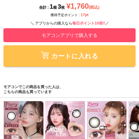
¥1,760
1
3
(税込)
合計 :
箱
枚
17pt
獲得予定ポイント :
＼ アプリからの購入なら
毎日ポイント10倍!!
／
モアコンアプリで購入する
カートに入れる
モアコンでこの商品を買った人は、
こちらの商品も買っています