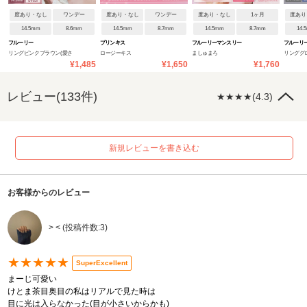
度あり・なし
ワンデー
度あり・なし
ワンデー
度あり・なし
1ヶ月
度あり
14.5mm
8.6mm
14.5mm
8.7mm
14.5mm
8.7mm
14.
フルーリー
プリンキス
フルーリーマンスリー
フルーリ
リングピンクブラウン(愛さ
ロージーキス
ましゅまろ
リンググ
¥1,485
¥1,650
¥1,760
れウサギ)
えんぼだ
レビュー(133件)
★★★★(4.3)
新規レビューを書き込む
お客様からのレビュー
> < (投稿件数:3)
★★★★★
SuperExcellent
まーじ可愛い
けとま茶目奥目の私はリアルで見た時は
目に光は入らなかった(目が小さいからかも)