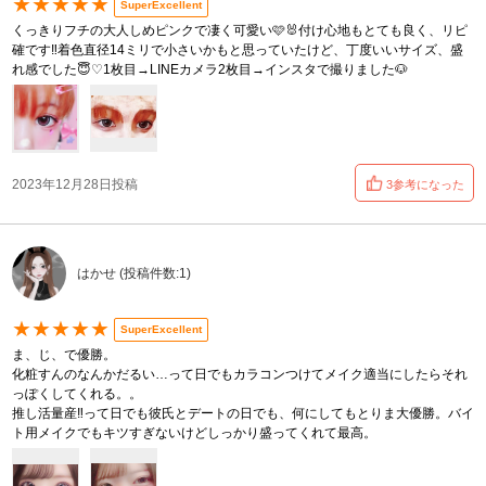
★★★★★
SuperExcellent
くっきりフチの大人しめピンクで凄く可愛い🩷🐰付け心地もとても良く、リピ
確です‼️着色直径14ミリで小さいかもと思っていたけど、丁度いいサイズ、盛
れ感でした😇♡1枚目→LINEカメラ2枚目→インスタで撮りました🐶
2023年12月28日投稿
3参考になった
はかせ (投稿件数:1)
★★★★★
SuperExcellent
ま、じ、で優勝。
化粧すんのなんかだるい…って日でもカラコンつけてメイク適当にしたらそれ
っぽくしてくれる。。
推し活量産‼︎って日でも彼氏とデートの日でも、何にしてもとりま大優勝。バイ
ト用メイクでもキツすぎないけどしっかり盛ってくれて最高。