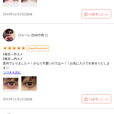
2023年12月23日投稿
10参考になった
ぴゅーん (投稿件数:1)
★★★★★
SuperExcellent
1枚目→外カメ
2枚目→内カメ
室内でとりましたー！かなり可愛いのではー！！お気に入りです多分リピしま
す♡
つづきを読む
2023年11月21日投稿
11参考になった