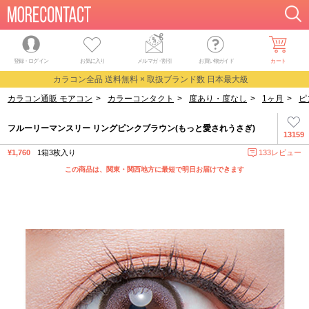
登録・ログイン
お気に入り
メルマガ
・
割引
お買い物ガイド
カート
カラコン全品 送料無料 × 取扱ブランド数 日本最大級
カラコン通販 モアコン
>
カラーコンタクト
>
度あり・度なし
>
1ヶ月
>
ピ
フルーリーマンスリー リングピンクブラウン(もっと愛されうさぎ)
13159
¥1,760
1箱3枚入り
133レビュー
この商品は、関東・関西地方に最短で明日お届けできます