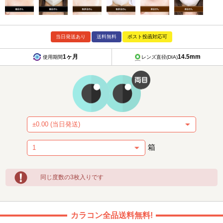
当日発送あり
送料無料
ポスト投函対応可
1ヶ月
14.5mm
使用期間
レンズ直径(DIA)
箱
同じ度数の3枚入りです
カラコン全品送料無料!