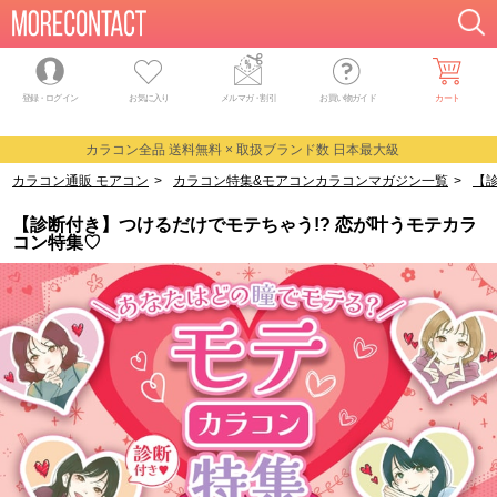
登録・ログイン
お気に入り
メルマガ
・
割引
お買い物ガイド
カート
カラコン全品 送料無料 × 取扱ブランド数 日本最大級
カラコン通販 モアコン
>
カラコン特集&モアコンカラコンマガジン一覧
>
【
【診断付き】つけるだけでモテちゃう!? 恋が叶うモテカラ
コン特集♡