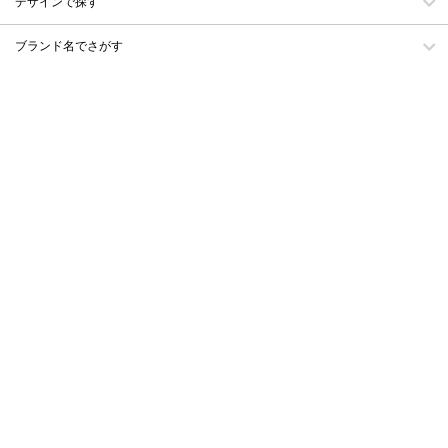
デザインで探す
ブランド名でさがす
洗浄液・装着液・ケースを探す
ログイン・会員登録
会員規約
カート
お気に入り
メルマガ・クーポン
お買い物ガイド
カラコンガイド
お問い合わせ
会社概要
特定商取引に基づく表示
プライバシーポリシー
カラコン特集
キーワード一覧