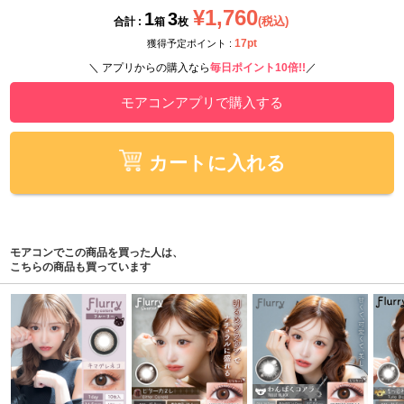
¥1,760
1
3
(税込)
合計 :
箱
枚
17pt
獲得予定ポイント :
＼ アプリからの購入なら
毎日ポイント10倍!!
／
モアコンアプリで購入する
カートに入れる
モアコンでこの商品を買った人は、
こちらの商品も買っています