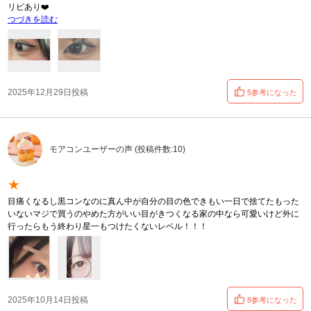
リピあり❤️
つづきを読む
2025年12月29日投稿
5参考になった
モアコンユーザーの声 (投稿件数:10)
★
目痛くなるし黒コンなのに真ん中が自分の目の色できもい一日で捨てたもった
いないマジで買うのやめた方がいい目がきつくなる家の中なら可愛いけど外に
行ったらもう終わり星一もつけたくないレベル！！！
2025年10月14日投稿
8参考になった