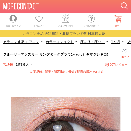
登録・ログイン
お気に入り
メルマガ
・
割引
お買い物ガイド
カート
カラコン全品 送料無料 × 取扱ブランド数 日本最大級
カラコン通販 モアコン
>
カラーコンタクト
>
度あり・度なし
>
1ヶ月
>
ブ
フルーリーマンスリー リングダークブラウン(もっとキマグレネコ)
18597
¥1,760
1箱3枚入り
207レビュー
この商品は、関東・関西地方に最短で明日お届けできます