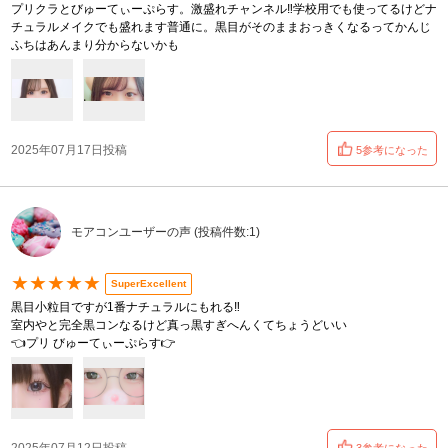
プリクラとびゅーてぃーぷらす。激盛れチャンネル‼️学校用でも使ってるけどナ
チュラルメイクでも盛れます普通に。黒目がそのままおっきくなるってかんじ
ふちはあんまり分からないかも
2025年07月17日投稿
5参考になった
モアコンユーザーの声 (投稿件数:1)
★★★★★
SuperExcellent
黒目小粒目ですが1番ナチュラルにもれる‼️
室内やと完全黒コンなるけど真っ黒すぎへんくてちょうどいい
👈プリ びゅーてぃーぷらす👉