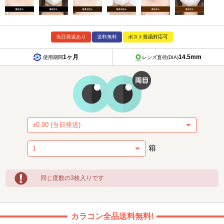
当日発送あり
送料無料
ポスト投函対応可
1ヶ月
14.5mm
使用期間
レンズ直径(DIA)
箱
同じ度数の3枚入りです
カラコン全品送料無料!