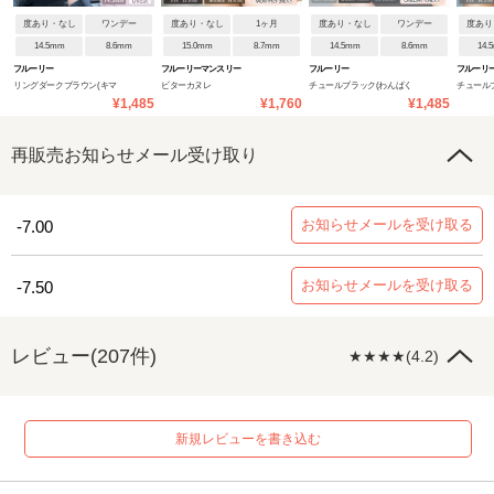
度あり・なし
ワンデー
度あり・なし
1ヶ月
度あり・なし
ワンデー
度あり
14.5mm
8.6mm
15.0mm
8.7mm
14.5mm
8.6mm
14.
フルーリー
フルーリーマンスリー
フルーリー
フルーリ
リングダークブラウン(キマ
ビターカヌレ
チュールブラック(わんぱく
チュール
¥1,485
¥1,760
¥1,485
グレネコ)
コアラ)
んぱくコ
再販売お知らせメール受け取り
お知らせメールを受け取る
-7.00
お知らせメールを受け取る
-7.50
レビュー(207件)
★★★★(4.2)
新規レビューを書き込む