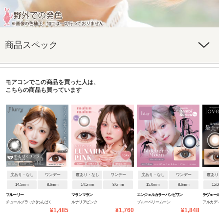
商品スペック
モアコンでこの商品を買った人は、
こちらの商品も買っています
度あり・なし
ワンデー
度あり・なし
ワンデー
度あり・なし
ワンデー
度あり
14.5mm
8.6mm
14.5mm
8.6mm
15.0mm
8.6mm
15.
フルーリー
マランマラン
エンジェルカラーバンビワン
ラヴェー
チュールブラック(わんぱく
ルナリアピンク
ブルーベリームーン
アルカデ
デーNEW
¥1,485
¥1,760
¥1,848
コアラ)