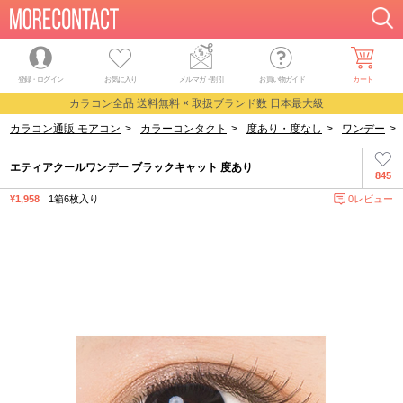
登録・ログイン
お気に入り
メルマガ
・
割引
お買い物ガイド
カート
カラコン全品 送料無料 × 取扱ブランド数 日本最大級
カラコン通販 モアコン
>
カラーコンタクト
>
度あり・度なし
>
ワンデー
>
エティアクールワンデー ブラックキャット 度あり
845
¥1,958
1箱6枚入り
0レビュー