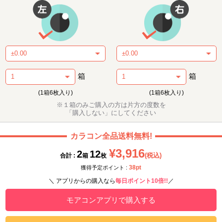
箱
箱
(1箱6枚入り)
(1箱6枚入り)
※１箱のみご購入の方は片方の度数を
「購入しない」にしてください
カラコン全品送料無料!
¥3,916
2
12
(税込)
合計 :
箱
枚
38pt
獲得予定ポイント :
＼ アプリからの購入なら
毎日ポイント10倍!!
／
モアコンアプリで購入する