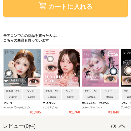
カートに入れる
モアコンでこの商品を買った人は、
こちらの商品も買っています
度あり・なし
ワンデー
度あり・なし
ワンデー
度あり・なし
ワンデー
度あり
14.5mm
8.6mm
14.5mm
8.6mm
15.0mm
8.6mm
15.
フルーリー
マランマラン
エンジェルカラーバンビワン
ラヴェー
チュールブラック(わんぱく
ルナリアピンク
ブルーベリームーン
アルカデ
デーNEW
¥1,485
¥1,760
¥1,848
コアラ)
レビュー(0件)
(0)