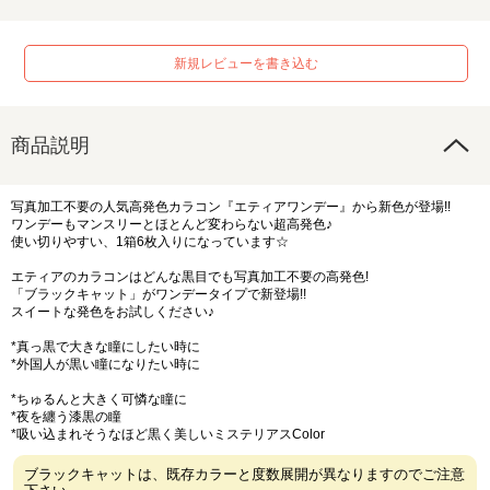
新規レビューを書き込む
商品説明
写真加工不要の人気高発色カラコン『エティアワンデー』から新色が登場!!
ワンデーもマンスリーとほとんど変わらない超高発色♪
使い切りやすい、1箱6枚入りになっています☆
エティアのカラコンはどんな黒目でも写真加工不要の高発色!
「ブラックキャット」がワンデータイプで新登場!!
スイートな発色をお試しください♪
*真っ黒で大きな瞳にしたい時に
*外国人が黒い瞳になりたい時に
*ちゅるんと大きく可憐な瞳に
*夜を纏う漆黒の瞳
*吸い込まれそうなほど黒く美しいミステリアスColor
ブラックキャットは、既存カラーと度数展開が異なりますのでご注意