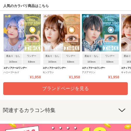
人気のカラバリ商品はこちら
度あり・なし
ワンデー
度あり・なし
ワンデー
度あり・なし
ワンデー
度あり
14.5mm
8.8mm
14.5mm
8.8mm
14.5mm
8.8mm
14.
エティアクールワンデー
エティアクールワンデー
エティアクールワンデー
エティア
ハニーゴールド
モンブラン
アクアマリン
キャラメ
¥1,958
¥1,958
¥1,958
ブランドページを見る
関連するカラコン特集