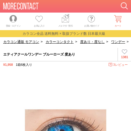
登録・ログイン
お気に入り
メルマガ
・
割引
お買い物ガイド
カート
カラコン全品 送料無料 × 取扱ブランド数 日本最大級
カラコン通販 モアコン
>
カラーコンタクト
>
度あり・度なし
>
ワンデー
>
エティアクールワンデー ブルーローズ 度あり
1381
¥1,958
1箱6枚入り
3レビュー