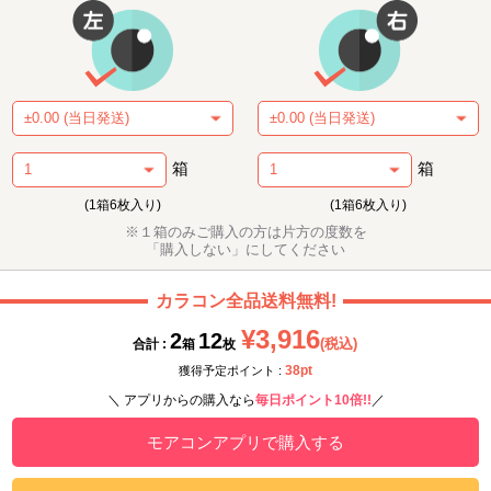
箱
箱
(1箱6枚入り)
(1箱6枚入り)
※１箱のみご購入の方は片方の度数を
「購入しない」にしてください
カラコン全品送料無料!
¥3,916
2
12
(税込)
合計 :
箱
枚
38pt
獲得予定ポイント :
＼ アプリからの購入なら
毎日ポイント10倍!!
／
モアコンアプリで購入する