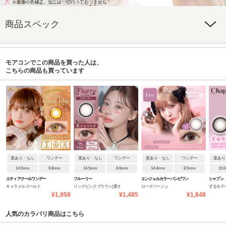
商品スペック
モアコンでこの商品を買った人は、
こちらの商品も買っています
度あり・なし
ワンデー
度あり・なし
ワンデー
度あり・なし
ワンデー
度あり
14.5mm
8.8mm
14.5mm
8.6mm
14.4mm
8.5mm
15.
エティアクールワンデー
フルーリー
エンジェルカラーバンビワン
シャプン
キャラメルゴールド
リングピンクブラウン(愛さ
ローズベージュ
ずるモテ
デーNEW
¥1,958
¥1,485
¥1,848
れウサギ)
人気のカラバリ商品はこちら