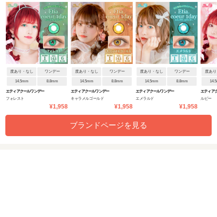
度あり・なし
ワンデー
度あり・なし
ワンデー
度あり・なし
ワンデー
度あり
14.5mm
8.8mm
14.5mm
8.8mm
14.5mm
8.8mm
14.
エティアクールワンデー
エティアクールワンデー
エティアクールワンデー
エティア
フォレスト
キャラメルゴールド
エメラルド
ルビー
¥1,958
¥1,958
¥1,958
ブランドページを見る
関連するカラコン特集