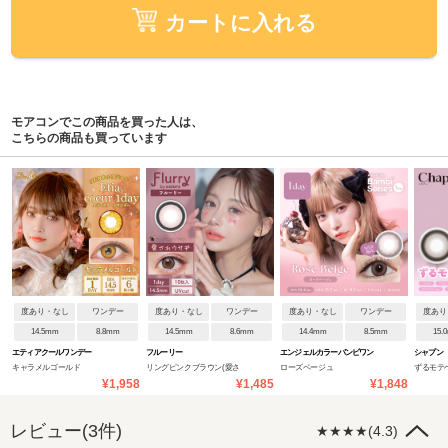
カートに入れる
モアコンでこの商品を買った人は、
こちらの商品も買っています
度あり・なし
ワンデー
度あり・なし
ワンデー
度あり・なし
ワンデー
度あり
14.5mm
8.8mm
14.5mm
8.6mm
14.4mm
8.5mm
15.
エティアクールワンデー
フルーリー
エンジェルカラーバンビワン
シャプン
キャラメルゴールド
リングピンクブラウン(愛さ
ローズベージュ
ずるモテ
デーNEW
¥1,958
¥1,485
¥1,848
れウサギ)
レビュー(3件)
★★★★(4.3)