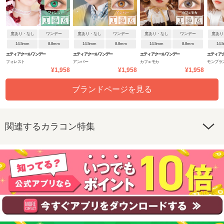
度あり・なし
ワンデー
度あり・なし
ワンデー
度あり・なし
ワンデー
度あり
14.5mm
8.8mm
14.5mm
8.8mm
14.5mm
8.8mm
14.
エティアクールワンデー
エティアクールワンデー
エティアクールワンデー
エティア
フォレスト
アンバー
カフェモカ
モンブラ
¥1,958
¥1,958
¥1,958
ブランドページを見る
関連するカラコン特集