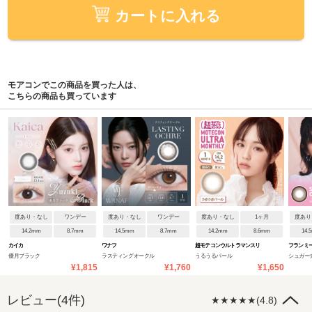
カートに入れる
モアコンでこの商品を買った人は、
こちらの商品も買っています
度あり・なし
ワンデー
度あり・なし
ワンデー
度あり・なし
1ヶ月
度あり
14.2mm
8.7mm
14.5mm
8.7mm
14.2mm
8.6mm
14.
カイカ
ワナフ
超モテコンウルトラマンスリ
フランミ
優月ブラック
ラスティングオークル
うるうるパール
シュガー
ー
¥1,815
¥1,760
¥1,650
レビュー(4件)
★★★★★(4.8)