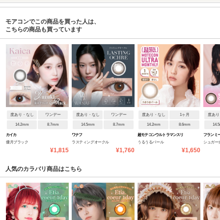
モアコンでこの商品を買った人は、
こちらの商品も買っています
度あり・なし
ワンデー
度あり・なし
ワンデー
度あり・なし
1ヶ月
度あり
14.2mm
8.7mm
14.5mm
8.7mm
14.2mm
8.6mm
14.
カイカ
ワナフ
超モテコンウルトラマンスリ
フランミ
優月ブラック
ラスティングオークル
うるうるパール
シュガー
ー
¥1,815
¥1,760
¥1,650
人気のカラバリ商品はこちら