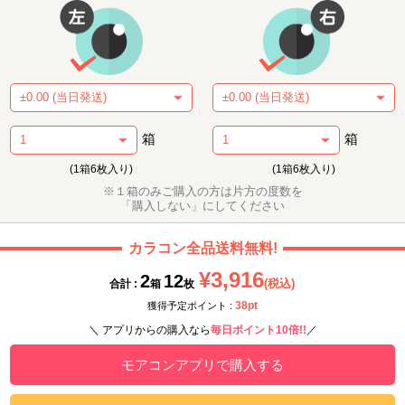
箱
箱
(1箱6枚入り)
(1箱6枚入り)
※１箱のみご購入の方は片方の度数を
「購入しない」にしてください
カラコン全品送料無料!
¥3,916
2
12
(税込)
合計 :
箱
枚
38pt
獲得予定ポイント :
＼ アプリからの購入なら
毎日ポイント10倍!!
／
モアコンアプリで購入する