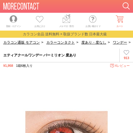
登録・ログイン
お気に入り
メルマガ
・
割引
お買い物ガイド
カート
カラコン全品 送料無料 × 取扱ブランド数 日本最大級
カラコン通販 モアコン
>
カラーコンタクト
>
度あり・度なし
>
ワンデー
>
エティアクールワンデー バーミリオン 度あり
913
¥1,958
1箱6枚入り
4レビュー