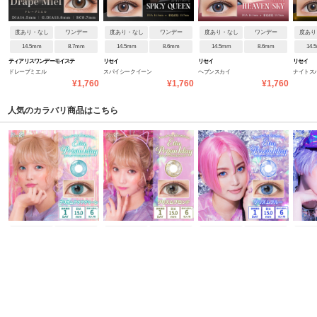
度あり・なし
ワンデー
度あり・なし
ワンデー
度あり・なし
ワンデー
度あり
14.5mm
8.7mm
14.5mm
8.6mm
14.5mm
8.6mm
14.
ティアリスワンデーモイステ
リセイ
リセイ
リセイ
ドレープミエル
スパイシークイーン
ヘブンスカイ
ナイトス
ィン
¥1,760
¥1,760
¥1,760
人気のカラバリ商品はこちら
度あり・なし
ワンデー
度あり・なし
ワンデー
度あり・なし
ワンデー
度あり
15.0mm
8.8mm
15.0mm
8.8mm
15.0mm
8.8mm
15.
エティアプリズムワンデー
エティアプリズムワンデー
エティアプリズムワンデー
エティア
プリズムアクアグリーン
プリズムブロンド
プリズムブルー
プリズム
¥1,958
¥1,958
¥1,958
ブランドページを見る