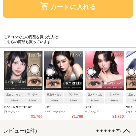
カートに入れる
モアコンでこの商品を買った人は、
こちらの商品も買っています
度あり・なし
ワンデー
度あり・なし
ワンデー
度あり・なし
ワンデー
度あり
14.5mm
8.7mm
14.5mm
8.6mm
14.5mm
8.6mm
14.
ティアリスワンデーモイステ
リセイ
リセイ
リセイ
ドレープミエル
スパイシークイーン
ヘブンスカイ
ナイトス
ィン
¥1,760
¥1,760
¥1,760
レビュー(2件)
★★★★★(5)