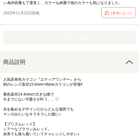
い為内容量も丁度良く、カラーも綺麗で他のカラーも気になりました。
2022年11月25日投稿
1参考になった
レビューをもっと読む
商品説明
人気高発色カラコン『エティアワンデー』から
初のレンズ直径15.0mm×4toneカラコンが登場‼︎
着色直径14.4mmの大きな瞳で
今までにない可愛さが叶う、、♡
光を集めるデザインだからどんな場所でも
マンガみたいなキラキラした瞳に♪
【プリズムレッド】
シアーなブラウンみレッド。
赤系でも落ち着いていてチャレンジしやすい♪