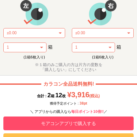
箱
箱
(1箱6枚入り)
(1箱6枚入り)
※１箱のみご購入の方は片方の度数を
「購入しない」にしてください
カラコン全品送料無料!
¥3,916
2
12
(税込)
合計 :
箱
枚
38pt
獲得予定ポイント :
＼ アプリからの購入なら
毎日ポイント10倍!!
／
モアコンアプリで購入する