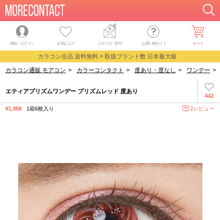
登録・ログイン
お気に入り
メルマガ
・
割引
お買い物ガイド
カート
カラコン全品 送料無料 × 取扱ブランド数 日本最大級
カラコン通販 モアコン
>
カラーコンタクト
>
度あり・度なし
>
ワンデー
>
エティアプリズムワンデー プリズムレッド 度あり
442
¥1,958
1箱6枚入り
2レビュー