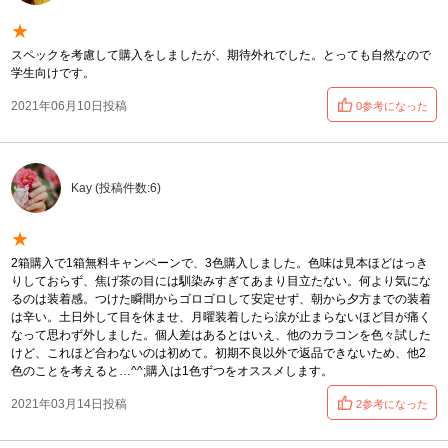
★
スペックを考慮して購入をしましたが、期待外れでした。とっても自然なので
学生向けです。
2021年06月10日投稿
0参考になった
Kay (投稿件数:6)
★
2箱購入で1箱無料キャンペーンで、3色購入しました。色味は見本ほどはっき
りしておらず、焦げ茶の目には馴染みすぎてあまり目立たない。何より気にな
るのは装着感。つけた瞬間からゴロゴロして安定せず、朝から夕方までの装着
は辛い。土日外して目を休ませ、月曜装着したら涙が止まらないほど目が痛く
なって思わず外しました。個人差はあるとはいえ、他のカラコンを色々試した
けど、これほど合わないのは初めて。初期不良以外で返品できないため、他2
色のことを考えると…^^;購入は1色ずつをオススメします。
2021年03月14日投稿
2参考になった