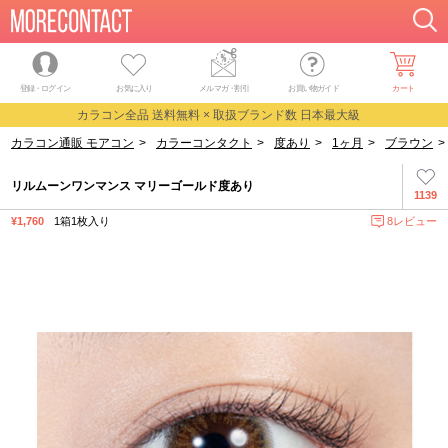
登録・ログイン
お気に入り
メルマガ
・
割引
お買い物ガイド
カート
カラコン全品 送料無料 × 取扱ブランド数 日本最大級
カラコン通販 モアコン
>
カラーコンタクト
>
度あり
>
1ヶ月
>
ブラウン
>
リルムーンワンマンス マリーゴールド度あり
1139
¥1,760
1箱1枚入り
8レビュー