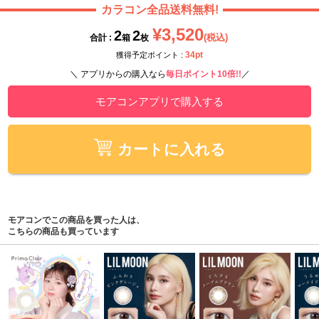
カラコン全品送料無料!
¥3,520
2
2
(税込)
合計 :
箱
枚
34pt
獲得予定ポイント :
＼ アプリからの購入なら
毎日ポイント10倍!!
／
モアコンアプリで購入する
カートに入れる
モアコンでこの商品を買った人は、
こちらの商品も買っています