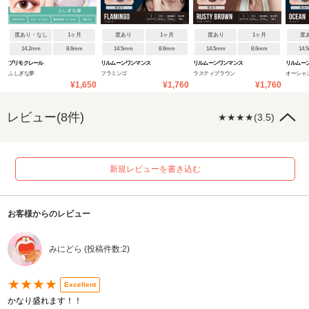
度あり・なし
1ヶ月
度あり
1ヶ月
度あり
1ヶ月
度
14.2mm
8.6mm
14.5mm
8.6mm
14.5mm
8.6mm
14.
プリモクレール
リルムーンワンマンス
リルムーンワンマンス
リルムー
ふしぎな夢
フラミンゴ
ラスティブラウン
オーシャ
¥1,650
¥1,760
¥1,760
レビュー(8件)
★★★★(3.5)
新規レビューを書き込む
お客様からのレビュー
みにどら (投稿件数:2)
★★★★
Excellent
かなり盛れます！！