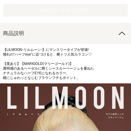
レビューをもっと読む
商品説明
【LILMOON-リルムーン-】にマンスリータイプが登場!
憧れの“ハーフeye”に近づけると、断トツ人気カラコン♡
【度あり】【MARIGOLD(マリーゴールド)】
透明感のあるヘーゼルに輝くシースルーベージュを重ねた
ナチュラルなハーフEYEになれるカラー。
瞳にじゅわっとなじむブラウンフチもポイント。