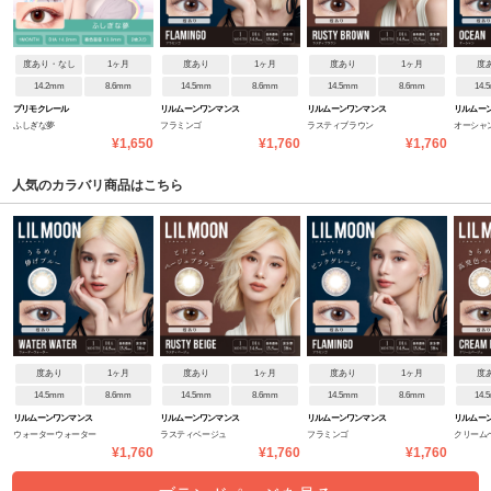
度あり・なし
1ヶ月
度あり
1ヶ月
度あり
1ヶ月
度
14.2mm
8.6mm
14.5mm
8.6mm
14.5mm
8.6mm
14.
プリモクレール
リルムーンワンマンス
リルムーンワンマンス
リルムー
ふしぎな夢
フラミンゴ
ラスティブラウン
オーシャ
¥1,650
¥1,760
¥1,760
人気のカラバリ商品はこちら
度あり
1ヶ月
度あり
1ヶ月
度あり
1ヶ月
度
14.5mm
8.6mm
14.5mm
8.6mm
14.5mm
8.6mm
14.
リルムーンワンマンス
リルムーンワンマンス
リルムーンワンマンス
リルムー
ウォーターウォーター
ラスティベージュ
フラミンゴ
クリーム
¥1,760
¥1,760
¥1,760