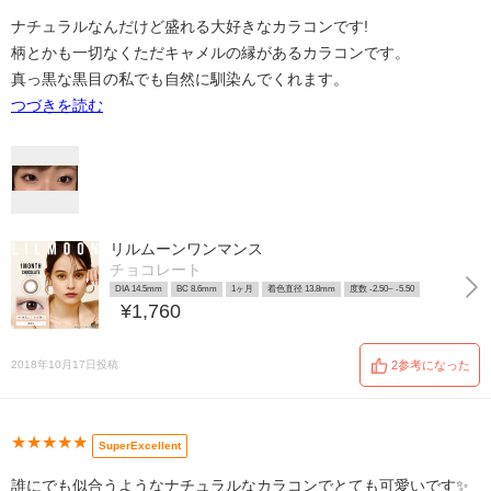
ナチュラルなんだけど盛れる大好きなカラコンです!
柄とかも一切なくただキャメルの縁があるカラコンです。
真っ黒な黒目の私でも自然に馴染んでくれます。
つづきを読む
リルムーンワンマンス
チョコレート
DIA 14.5mm
BC 8.6mm
1ヶ月
着色直径 13.8mm
度数 -2.50~ -5.50
¥1,760
2018年10月17日投稿
2参考になった
★★★★★
SuperExcellent
誰にでも似合うようなナチュラルなカラコンでとても可愛いです✨