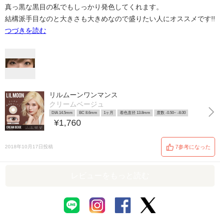
真っ黒な黒目の私でもしっかり発色してくれます。
結構派手目なのと大きさも大きめなので盛りたい人にオススメです!!
つづきを読む
リルムーンワンマンス
クリームベージュ
DIA 14.5mm
BC 8.6mm
1ヶ月
着色直径 13.8mm
度数 -0.50~ -8.00
¥1,760
2018年10月17日投稿
7参考になった
レビューをもっと読む