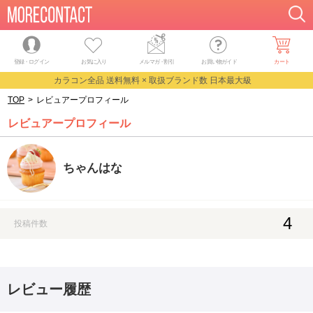
登録・ログイン
お気に入り
メルマガ
・
割引
お買い物ガイド
カート
カラコン全品 送料無料 × 取扱ブランド数 日本最大級
TOP
>
レビュアープロフィール
レビュアープロフィール
ちゃんはな
4
投稿件数
レビュー履歴