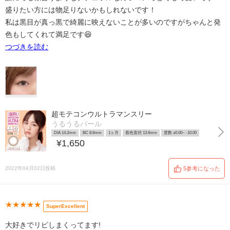
盛りたい方には物足りないかもしれないです！
私は黒目が真っ黒で綺麗に映えないことが多いのですがちゃんと発
色もしてくれて満足です😆
つづきを読む
超モテコンウルトラマンスリー
うるうるパール
DIA 14.2mm
BC 8.6mm
1ヶ月
着色直径 13.6mm
度数 ±0.00~ -10.00
¥1,650
2022年04月02日投稿
5参考になった
★★★★★
SuperExcellent
大好きでリピしまくってます!