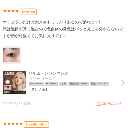
★★★★
Excellent
ナチュラルだけど大きさもしっかりあるので盛れます!
私は黒目が真っ黒なので色自体の発色はパッと見じゃ分からないで
すが柄が可愛くてお気に入りです♪
リルムーンワンマンス
マリーゴールド
DIA 14.5mm
BC 8.6mm
1ヶ月
着色直径 13.8mm
度数 -0.50~ -8.00
¥1,760
2022年04月22日投稿
2参考になった
★★★★★
SuperExcellent