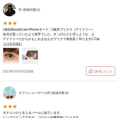
宵 (投稿件数:6)
★★★
1枚目BeautyCam iPhoneモード￤2枚目プリクラ（アイドリー）
自分が思っていたより派手でした。すっぴんだと浮くような…⚠️
アイドリーだからかもしれませんがプリクラ発色良く写ります🏳️‍⚧️🎀
つづきを読む
2023年10月25日投稿
1参考になった
モアコンユーザーの声 (投稿件数:9)
★★★
モテコンのうるうるパールに似ています。
レンズはピンクですが、つけたら結構茶色になります。