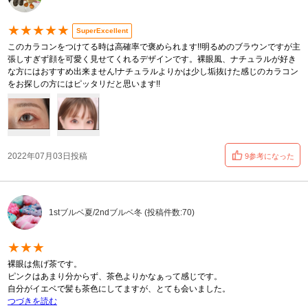
★★★★★
SuperExcellent
このカラコンをつけてる時は高確率で褒められます!!明るめのブラウンですが主
張しすぎず顔を可愛く見せてくれるデザインです。裸眼風、ナチュラルが好き
な方にはおすすめ出来ません!ナチュラルよりかは少し垢抜けた感じのカラコン
をお探しの方にはピッタリだと思います!!
2022年07月03日投稿
9参考になった
1stブルベ夏/2ndブルベ冬 (投稿件数:70)
★★★
裸眼は焦げ茶です。
ピンクはあまり分からず、茶色よりかなぁって感じです。
自分がイエベで髪も茶色にしてますが、とても会いました。
つづきを読む