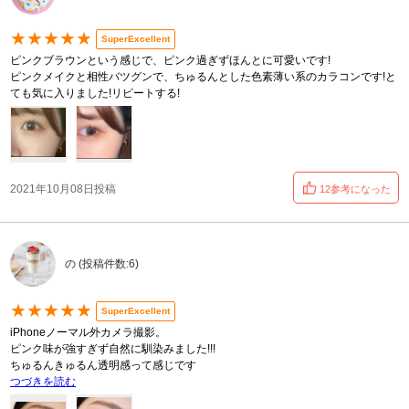
★★★★★
SuperExcellent
ピンクブラウンという感じで、ピンク過ぎずほんとに可愛いです!
ピンクメイクと相性バツグンで、ちゅるんとした色素薄い系のカラコンです!と
ても気に入りました!リピートする!
2021年10月08日投稿
12参考になった
の (投稿件数:6)
★★★★★
SuperExcellent
iPhoneノーマル外カメラ撮影。
ピンク味が強すぎず自然に馴染みました!!!
ちゅるんきゅるん透明感って感じです
つづきを読む