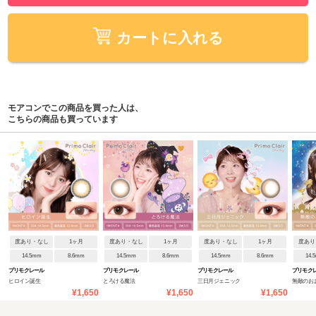
カートに入れる
モアコンでこの商品を買った人は、
こちらの商品も買っています
度あり・なし
1ヶ月
度あり・なし
1ヶ月
度あり・なし
1ヶ月
度あり
14.5mm
8.6mm
14.5mm
8.6mm
14.5mm
8.6mm
14.
プリモクレール
プリモクレール
プリモクレール
プリモク
ヒロイン誕生
とろける魔法
三日月ジェニック
無敵のお
¥1,650
¥1,650
¥1,650