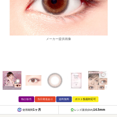
メーカー提供画像
独占販売
当日発送あり
送料無料
ポスト投函対応可
1ヶ月
14.5mm
使用期間
レンズ直径(DIA)