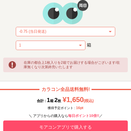
箱
在庫の都合上1枚入りを2箱でお届けする場合がございます/在
庫無くなり次第終売いたします
カラコン全品送料無料!
¥1,650
1
2
(税込)
合計 :
箱
枚
16pt
獲得予定ポイント :
＼ アプリからの購入なら
毎日ポイント10倍!!
／
モアコンアプリで購入する