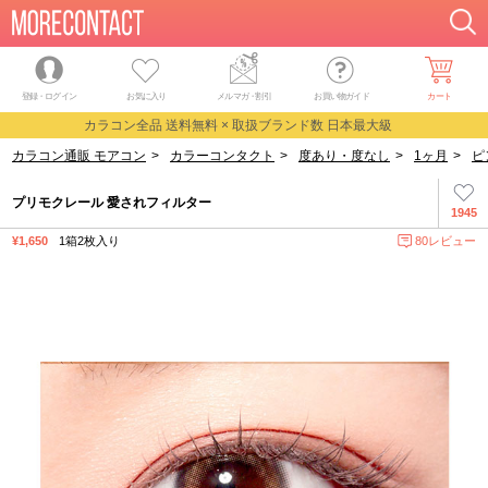
登録・ログイン
お気に入り
メルマガ
・
割引
お買い物ガイド
カート
カラコン全品 送料無料 × 取扱ブランド数 日本最大級
カラコン通販 モアコン
>
カラーコンタクト
>
度あり・度なし
>
1ヶ月
>
ピ
プリモクレール 愛されフィルター
1945
¥1,650
1箱2枚入り
80レビュー