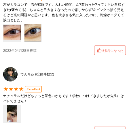
左がカラコンで、右が裸眼です。入れた瞬間、ん?変わった?ってくらい自然す
ぎた(褒めてる)。ちゃんと目大きくなったので悪しからず!左ピンクっぽく見え
るけど光の問題やと思います。色も大きさも気に入ったのに、乾燥がエグくて
涙出ました。
2022年04月28日投稿
5参考になった
でんちゅ (投稿件数:2)
★★★★
Excellent
ナチュラルだけどちょっと茶色いかもです！学校につけてきましたが先生には
バレてません！