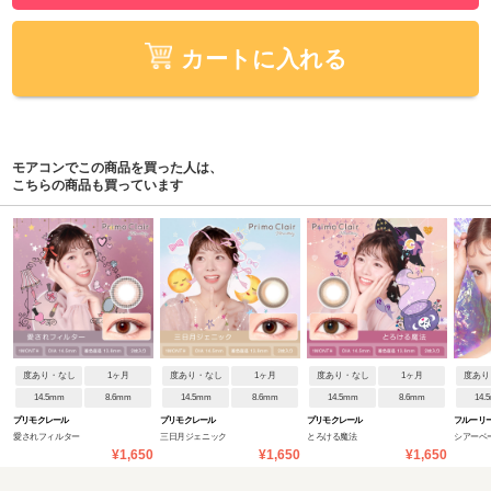
カートに入れる
モアコンでこの商品を買った人は、
こちらの商品も買っています
度あり・なし
1ヶ月
度あり・なし
1ヶ月
度あり・なし
1ヶ月
度あり
14.5mm
8.6mm
14.5mm
8.6mm
14.5mm
8.6mm
14.
プリモクレール
プリモクレール
プリモクレール
フルーリ
愛されフィルター
三日月ジェニック
とろける魔法
シアーベ
¥1,650
¥1,650
¥1,650
らし)