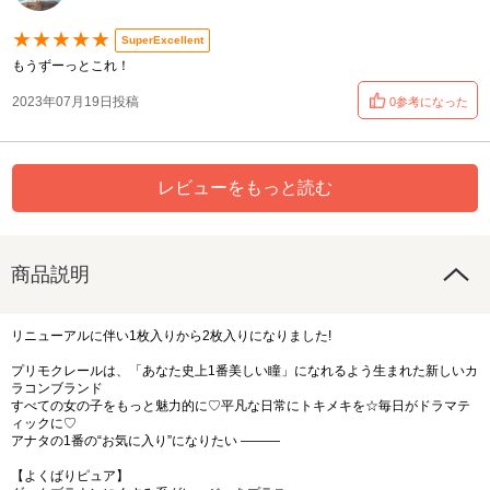
★★★★★
SuperExcellent
もうずーっとこれ！
2023年07月19日投稿
0参考になった
レビューをもっと読む
商品説明
リニューアルに伴い1枚入りから2枚入りになりました!
プリモクレールは、「あなた史上1番美しい瞳」になれるよう生まれた新しいカ
ラコンブランド
すべての女の子をもっと魅力的に♡平凡な日常にトキメキを☆毎日がドラマテ
ィックに♡
アナタの1番の“お気に入り”になりたい ―――
【よくばりピュア】