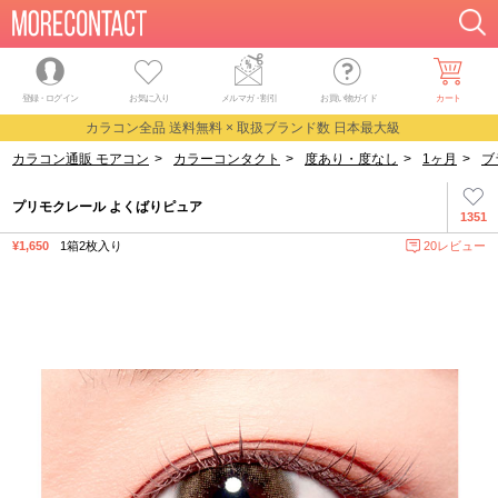
登録・ログイン
お気に入り
メルマガ
・
割引
お買い物ガイド
カート
カラコン全品 送料無料 × 取扱ブランド数 日本最大級
カラコン通販 モアコン
>
カラーコンタクト
>
度あり・度なし
>
1ヶ月
>
ブ
プリモクレール よくばりピュア
1351
¥1,650
1箱2枚入り
20レビュー