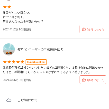
★★
奥目がすごい目立つ。
すごい目が乾く。
茶目さんだったら可愛いかも？
2024年12月10日投稿
0参考になった
モアコンユーザーの声 (投稿件数:1)
★★★★★
SuperExcellent
体感着色直径13.6ぐらいでした。最初の2週間ぐらいは着け心地に問題なかっ
たけど、3週間目くらいからレンズがずれてくるように感じました。
2024年06月05日投稿
1参考になった
._. (投稿件数:2)