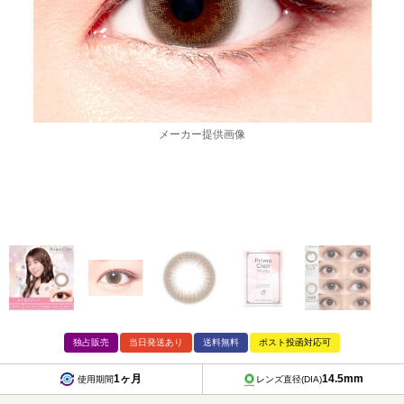
メーカー提供画像
独占販売
当日発送あり
送料無料
ポスト投函対応可
1ヶ月
14.5mm
使用期間
レンズ直径(DIA)