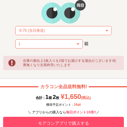
箱
在庫の都合上1枚入りを2箱でお届けする場合がございます/在
庫無くなり次第終売いたします
カラコン全品送料無料!
¥1,650
1
2
(税込)
合計 :
箱
枚
16pt
獲得予定ポイント :
＼ アプリからの購入なら
毎日ポイント10倍!!
／
モアコンアプリで購入する