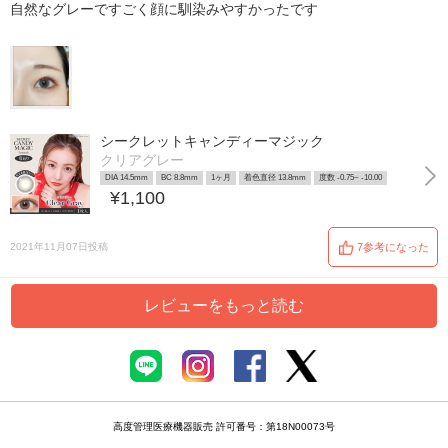
自然なグレーですごく顔に馴染みやすかったです
シークレットキャンディーマジック
クリアグレー
DIA 14.5mm
BC 8.8mm
1ヶ月
着色直径 13.8mm
度数 -0.75~ -10.00
¥1,100
2021年11月07日投稿
7参考になった
レビューをもっと読む
高度管理医療機器販売 許可番号：第18N00073号