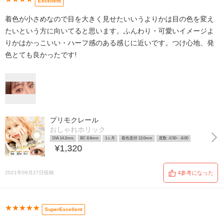
Excellent
着色が小さめなので目を大きく見せたいいうよりかは目の色を変え
たいという方に向いてると思います。ふんわり・可愛いイメージよ
りかはかっこいい・ハーフ感のある感じに近いです。つけ心地、発
色とても良かったです!
プリモクレール
おしゃれホリック
DIA 14.2mm
BC 8.6mm
1ヶ月
着色直径 13.0mm
度数 -0.50~ -8.00
¥1,320
2021年09月27日投稿
4参考になった
★★★★★
SuperExcellent