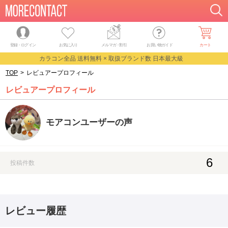
登録・ログイン
お気に入り
メルマガ
・
割引
お買い物ガイド
カート
カラコン全品 送料無料 × 取扱ブランド数 日本最大級
TOP
>
レビュアープロフィール
レビュアープロフィール
モアコンユーザーの声
6
投稿件数
レビュー履歴