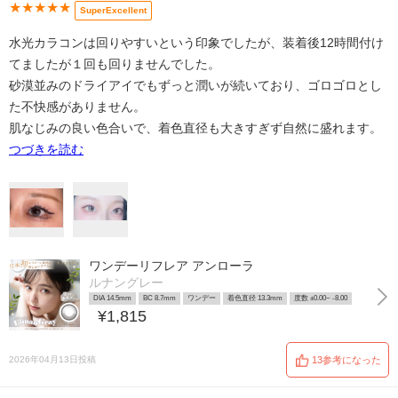
★★★★★
SuperExcellent
水光カラコンは回りやすいという印象でしたが、装着後12時間付け
てましたが１回も回りませんでした。
砂漠並みのドライアイでもずっと潤いが続いており、ゴロゴロとし
た不快感がありません。
肌なじみの良い色合いで、着色直径も大きすぎず自然に盛れます。
つづきを読む
ワンデーリフレア アンローラ
ルナングレー
DIA 14.5mm
BC 8.7mm
ワンデー
着色直径 13.3mm
度数 ±0.00~ -8.00
¥1,815
2026年04月13日投稿
13参考になった