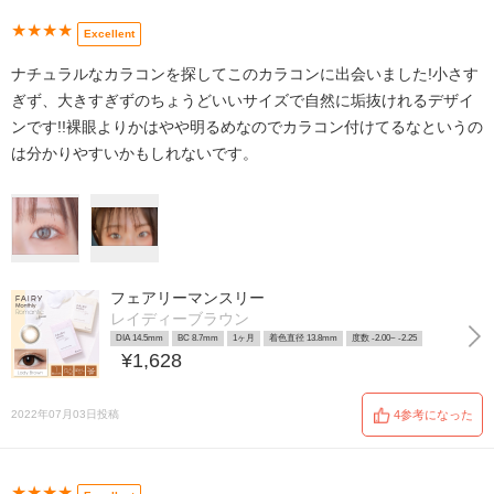
★★★★
Excellent
ナチュラルなカラコンを探してこのカラコンに出会いました!小さす
ぎず、大きすぎずのちょうどいいサイズで自然に垢抜けれるデザイ
ンです!!裸眼よりかはやや明るめなのでカラコン付けてるなというの
は分かりやすいかもしれないです。
フェアリーマンスリー
レイディーブラウン
DIA 14.5mm
BC 8.7mm
1ヶ月
着色直径 13.8mm
度数 -2.00~ -2.25
¥1,628
2022年07月03日投稿
4参考になった
★★★★