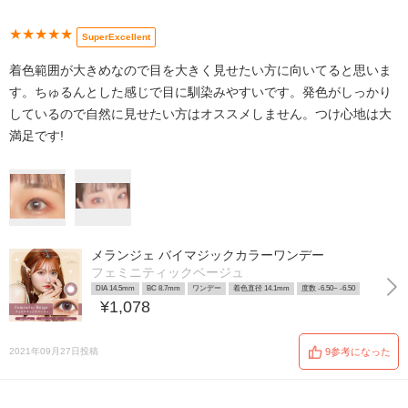
★★★★★
SuperExcellent
着色範囲が大きめなので目を大きく見せたい方に向いてると思いま
す。ちゅるんとした感じで目に馴染みやすいです。発色がしっかり
しているので自然に見せたい方はオススメしません。つけ心地は大
満足です!
メランジェ バイマジックカラーワンデー
フェミニティックベージュ
DIA 14.5mm
BC 8.7mm
ワンデー
着色直径 14.1mm
度数 -6.50~ -6.50
¥1,078
2021年09月27日投稿
9参考になった