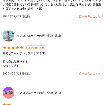
普段全然カラコンに気付かない人でも『今日目の色違うね！』と言われるくら
い可愛く盛れます🫶🏻‎長時間つけていると乾燥は少し気になりますが、装着液
や目薬をさせば全然余裕です🙆‍♀️
2026年02月11日投稿
0参考になった
モアコンユーザーの声 (投稿件数:2)
★★★★★
SuperExcellent
発売してからずっと愛用してます！！
元の目は黒寄りです。
つづきを読む
2025年09月11日投稿
0参考になった
モアコンユーザーの声 (投稿件数:1)
★★