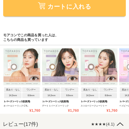
カートに入れる
モアコンでこの商品を買った人は、
こちらの商品も買っています
度あり・なし
ワンデー
度あり・なし
ワンデー
度あり・なし
ワンデー
度あり
14.2mm
8.6mm
14.2mm
8.6mm
14.2mm
8.6mm
14.
トパーズ トーリック(乱視用)
トパーズ トーリック(乱視用)
トパーズ トーリック(乱視用)
トパーズ 
オパールトーリック CYL-
デートトパーズ トーリック
ストロベリークォーツトー
ベイビー
¥1,760
¥1,760
¥1,760
0.75
CYL-1.25
リック CYL-1.25
リック CYL
レビュー(17件)
★★★★(4.1)