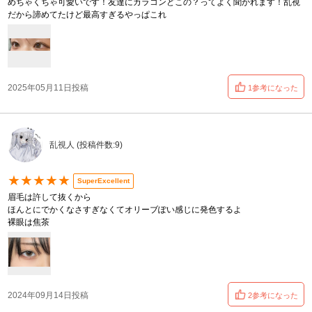
めちゃくちゃ可愛いです！友達にカラコンどこの？ってよく聞かれます！乱視
だから諦めてたけど最高すぎるやっぱこれ
2025年05月11日投稿
1参考になった
乱視人 (投稿件数:9)
★★★★★
SuperExcellent
眉毛は許して抜くから
ほんとにでかくなさすぎなくてオリーブぽい感じに発色するよ
裸眼は焦茶
2024年09月14日投稿
2参考になった