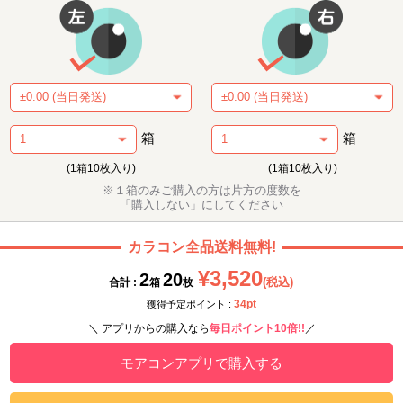
箱
箱
(1箱10枚入り)
(1箱10枚入り)
※１箱のみご購入の方は片方の度数を
「購入しない」にしてください
カラコン全品送料無料!
¥3,520
2
20
(税込)
合計 :
箱
枚
34pt
獲得予定ポイント :
＼ アプリからの購入なら
毎日ポイント10倍!!
／
モアコンアプリで購入する