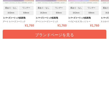
度あり・なし
ワンデー
度あり・なし
ワンデー
度あり・なし
ワンデー
度あり
14.2mm
8.6mm
14.2mm
8.6mm
14.2mm
8.6mm
14.
トパーズ トーリック(乱視用)
トパーズ トーリック(乱視用)
トパーズ トーリック(乱視用)
トパーズ 
デートトパーズ トーリック
デートトパーズ トーリック
ベイビーエスプレッソトー
ストロベ
¥1,760
¥1,760
¥1,760
CYL-1.25
CYL-0.75
リック CYL-1.25
リック CYL
ブランドページを見る
関連するカラコン特集