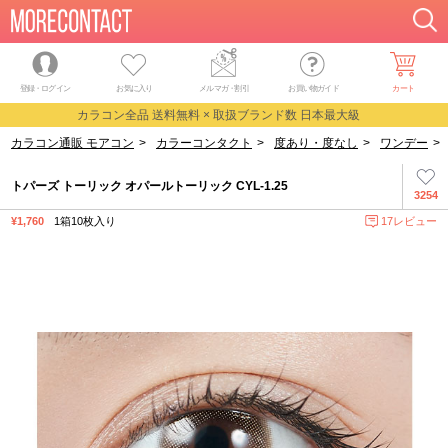
登録・ログイン
お気に入り
メルマガ
・
割引
お買い物ガイド
カート
カラコン全品 送料無料 × 取扱ブランド数 日本最大級
カラコン通販 モアコン
>
カラーコンタクト
>
度あり・度なし
>
ワンデー
>
トパーズ トーリック オパールトーリック CYL-1.25
3254
¥1,760
1箱10枚入り
17レビュー