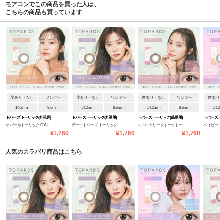
モアコンでこの商品を買った人は、
こちらの商品も買っています
度あり・なし
ワンデー
度あり・なし
ワンデー
度あり・なし
ワンデー
度あり
14.2mm
8.6mm
14.2mm
8.6mm
14.2mm
8.6mm
14.
トパーズ トーリック(乱視用)
トパーズ トーリック(乱視用)
トパーズ トーリック(乱視用)
トパーズ 
オパールトーリック CYL-
デートトパーズ トーリック
ストロベリークォーツトー
ベイビー
¥1,760
¥1,760
¥1,760
0.75
CYL-1.25
リック CYL-1.25
リック CYL
人気のカラバリ商品はこちら