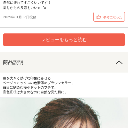
自然に盛れてすごくいいです！
周りからの反応もいい𖦹‎' ‐ '𖦹‎‎
2025年01月17日投稿
0参考になった
レビューをもっと読む
商品説明
瞳を大きく儚げな印象にみせる
ベージュミックスの色素薄めブラウンカラー。
白目に馴染む極小ドットのフチで、
直色直径は大きめなのに自然な見た目に。