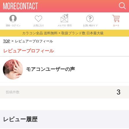
登録・ログイン
お気に入り
メルマガ
・
割引
お買い物ガイド
カート
カラコン全品 送料無料 × 取扱ブランド数 日本最大級
TOP
>
レビュアープロフィール
レビュアープロフィール
モアコンユーザーの声
3
投稿件数
レビュー履歴