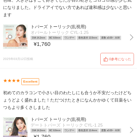
色味、大きさはすごく好きでしたが目の乾きとゴロゴロ感が少し気
になりました。ドライアイでない方であれば違和感は少ないと思い
ます
トパーズ トーリック(乱視用)
オパールトーリック CYL-1.25
DIA 14.2mm
BC 8.6mm
ワンデー
着色直径 13.5mm
度数 ±0.00~ -8.00
¥1,760
2025年03月12日投稿
0参考になった
★★★★
Excellent
初めてのカラコンで小さい目のわたしにも合うか不安だったけどち
ょうどよく盛れました！ただつけたときになんかかゆくて目薬をい
つもより多くさしました
トパーズ トーリック(乱視用)
デートトパーズ トーリック CYL-1.25
DIA 14.2mm
BC 8.6mm
ワンデー
着色直径 13.4mm
度数 ±0.00~ -8.00
¥1,760