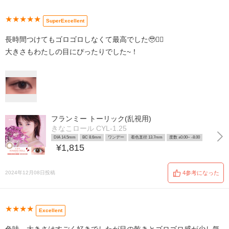
★★★★★
SuperExcellent
長時間つけてもゴロゴロしなくて最高でした🥹👍🏻
大きさもわたしの目にぴったりでした~！
フランミー トーリック(乱視用)
きなこロール CYL-1.25
DIA 14.5mm
BC 8.6mm
ワンデー
着色直径 13.7mm
度数 ±0.00~ -8.00
¥1,815
2024年12月08日投稿
4参考になった
★★★★
Excellent