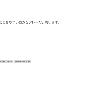
なじみやすい自然なグレーだと思います。
色直径 13.8mm
度数 ±0.00~ -10.00