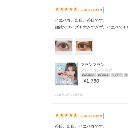
★★★★★
SuperExcellent
イエベ春、出目、茶目です。
細縁でサイズも大きすぎず、イエベでも
マランマラン
グレーコントゥア
DIA 14.5mm
BC 8.6mm
ワンデー
着
¥1,760
2026年05月23日投稿
★★★★★
SuperExcellent
茶目、出目、イエベ春です。