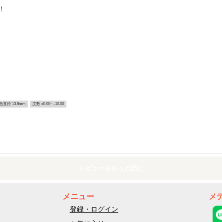
！
色直径 13.8mm
度数 ±0.00~ -10.00
レビューをもっと読む
メニュー
メ
登録・ログイン