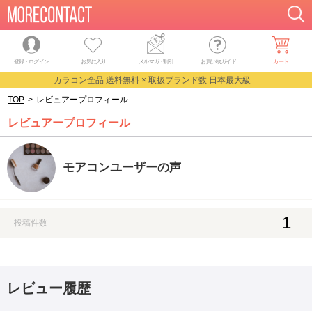
登録・ログイン
お気に入り
メルマガ
・
割引
お買い物ガイド
カート
カラコン全品 送料無料 × 取扱ブランド数 日本最大級
TOP
>
レビュアープロフィール
レビュアープロフィール
モアコンユーザーの声
1
投稿件数
レビュー履歴