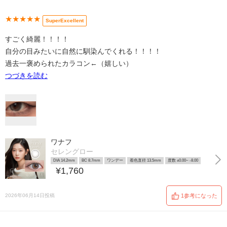
★★★★★
SuperExcellent
すごく綺麗！！！！
自分の目みたいに自然に馴染んでくれる！！！！
過去一褒められたカラコン←（嬉しい）
つづきを読む
ワナフ
セレングロー
DIA 14.2mm
BC 8.7mm
ワンデー
着色直径 13.5mm
度数 ±0.00~ -8.00
¥1,760
2026年06月14日投稿
1参考になった