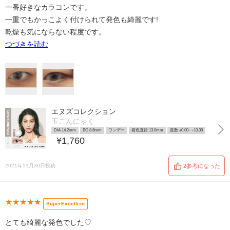
一番好きなカラコンです。
一重でもかっこよく付けられて発色も綺麗です!
乾燥も気にならない程度です。
つづきを読む
エヌズコレクション
玉こんにゃく
DIA 14.2mm
BC 8.6mm
ワンデー
着色直径 13.0mm
度数 ±0.00~ -10.00
¥1,760
2021年11月30日投稿
2参考になった
★★★★★
SuperExcellent
とても綺麗な発色でした♡