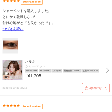
★★★★★
SuperExcellent
シャーベットを購入しました。
とにかく乾燥しない!
付け心地がとても良かったです。
つづきを読む
ハルネ
シャーベット
DIA 14.1mm
BC 8.6mm
ワンデー
着色直径 13.4mm
度数 ±0.00~ -8.00
¥1,705
2021年11月30日投稿
4参考になった
★★★★★
SuperExcellent