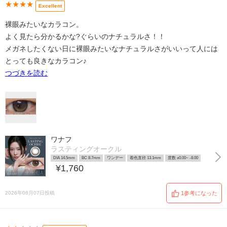
★★★★
Excellent
裸眼みたいなカラコン。
よく見たら分かるかな?ぐらいのナチュラルさ！！
メガネしたくない日に裸眼みたいなナチュラルさがいいって人には
とっても良きなカラコン♪
つづきを読む
ワナフ
ラスティングオークル
DIA 14.5mm
BC 8.7mm
ワンデー
着色直径 13.1mm
度数 ±0.00~ -8.00
¥1,760
2026年06月07日投稿
1参考になった