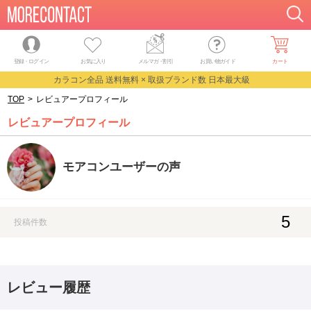
登録・ログイン
お気に入り
メルマガ
・
割引
お買い物ガイド
カート
カラコン全品 送料無料 × 取扱ブランド数 日本最大級
TOP
>
レビュアープロフィール
レビュアープロフィール
モアコンユーザーの声
5
投稿件数
レビュー履歴