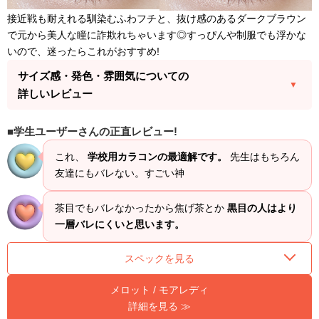
接近戦も耐えれる馴染むふわフチと、抜け感のあるダークブラウン
で元から美人な瞳に詐欺れちゃいます◎すっぴんや制服でも浮かな
いので、迷ったらこれがおすすめ!
サイズ感・発色・雰囲気についての
詳しいレビュー
学生ユーザーさんの正直レビュー!
これ、
学校用カラコンの最適解です。
先生はもちろん
友達にもバレない。すごい神
茶目でもバレなかったから焦げ茶とか
黒目の人はより
一層バレにくいと思います。
スペックを見る
メロット / モアレディ
詳細を見る ≫