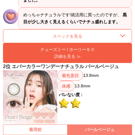
めっちゃナチュラルです!就活用に買ったのですが、
黒
目が少し大きく見えるくらいでナチュ盛れします。
スペックを見る
チューズミー / ホーリーキス
詳細を見る ≫
2位 エバーカラーワンデーナチュラル パールベージュ
13.8mm
着色直径
13.8mm
体感
バレない度 :
着用前
パールベージュ