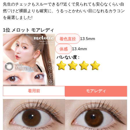
先生のチェックもスルーできる!?近くで見られても安心なくらい自
然♡けど裸眼よりも確実に、うるっとかわいい目になれるカラコン
を厳選しました!
1位 メロット モアレディ
13.5mm
着色直径
13.4mm
体感
バレない度 :
着用前
モアレディ