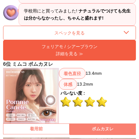
学校用にと買ってみました!
ナチュラルでつけても先生
は分からなかったし、ちゃんと盛れます!
スペックを見る
フェリアモ / シアーブラウン
詳細を見る ≫
6位 ミムコ ポムカヌレ
13.4mm
着色直径
13.2mm
体感
バレない度 :
着用前
ポムカヌレ