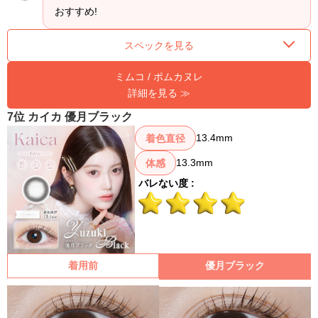
おすすめ!
スペックを見る
ミムコ / ポムカヌレ
詳細を見る ≫
7位 カイカ 優月ブラック
13.4mm
着色直径
13.3mm
体感
バレない度 :
着用前
優月ブラック