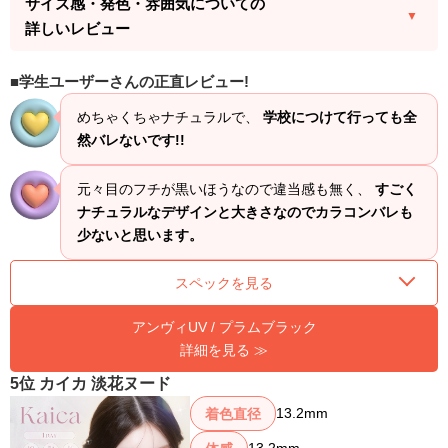
サイズ感・発色・雰囲気についての
詳しいレビュー
学生ユーザーさんの正直レビュー!
めちゃくちゃナチュラルで、
学校につけて行っても全
然バレないです!!
元々目のフチが黒いほうなので違当感も無く、
すごく
ナチュラルなデザインと大きさなのでカラコンバレも
少ないと思います。
スペックを見る
アンヴィUV / プラムブラック
詳細を見る ≫
5位 カイカ 淡花ヌード
13.2mm
着色直径