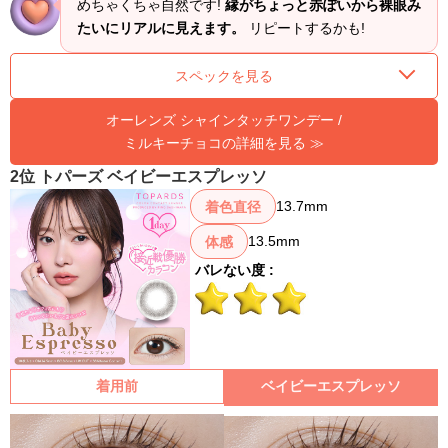
めちゃくちゃ自然です!
縁がちょっと赤ぽいから裸眼み
たいにリアルに見えます。
リピートするかも!
スペックを見る
オーレンズ シャインタッチワンデー /
ミルキーチョコの詳細を見る ≫
2位 トパーズ ベイビーエスプレッソ
13.7mm
着色直径
13.5mm
体感
バレない度 :
着用前
ベイビーエスプレッソ