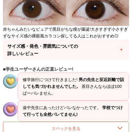
赤ちゃんみたいなピュアで黒目がちな瞳が爆誕!大きすぎず小さすぎ
ずなサイズ感の裸眼風カラコン探してる人はこれがおすすめ◎
サイズ感・発色・雰囲気についての
詳しいレビュー
学生ユーザーさんの正直レビュー!
修学旅行につけて行きました!
男の先生と至近距離で話
しても気づかれませんでした。
茶目さんならほぼ100
ぱーバレません。
途中先生にあったけどバレなかったです。
学校でつけ
て行っても全然バレてません!
スペックを見る