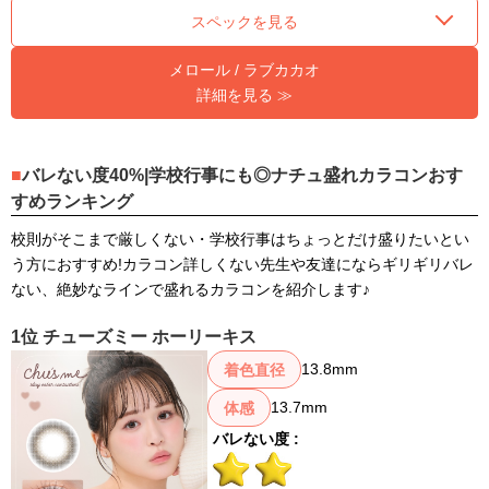
スペックを見る
メロール / ラブカカオ
詳細を見る ≫
バレない度40%|学校行事にも◎ナチュ盛れカラコンおす
すめランキング
校則がそこまで厳しくない・学校行事はちょっとだけ盛りたいとい
う方におすすめ!カラコン詳しくない先生や友達にならギリギリバレ
ない、絶妙なラインで盛れるカラコンを紹介します♪
1位 チューズミー ホーリーキス
13.8mm
着色直径
13.7mm
体感
バレない度 :