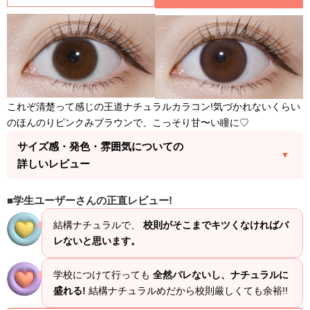
これぞ清楚って感じの王道ナチュラルカラコン!気づかれないくらい
のほんのりピンクみブラウンで、こっそり甘〜い瞳に♡
サイズ感・発色・雰囲気についての
詳しいレビュー
学生ユーザーさんの正直レビュー!
結構ナチュラルで、
校則がそこまでキツくなければバ
レないと思います。
学校につけて行っても
全然バレないし、ナチュラルに
盛れる!
結構ナチュラルめだから校則厳しくても余裕!!