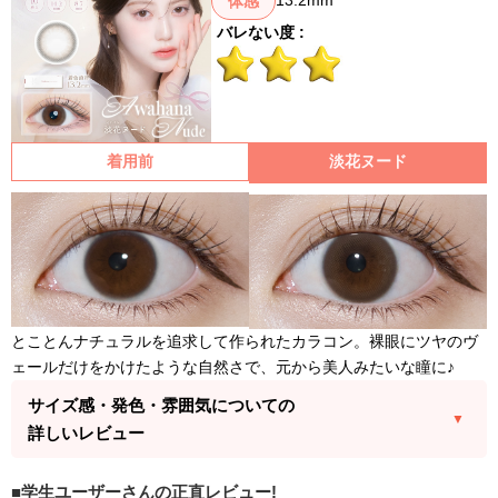
13.2mm
体感
バレない度 :
着用前
淡花ヌード
とことんナチュラルを追求して作られたカラコン。裸眼にツヤのヴ
ェールだけをかけたような自然さで、元から美人みたいな瞳に♪
サイズ感・発色・雰囲気についての
詳しいレビュー
学生ユーザーさんの正直レビュー!