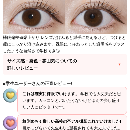
裸眼偏差値爆上がり!レンズだけみると派手に見えるけど、つけると
瞳にしっかり溶け込みます。裸眼にじゅわっとした透明感をプラス
したような自然さで学校向き◎
サイズ感・発色・雰囲気についての
詳しいレビュー
学生ユーザーさんの正直レビュー!
これは確実に裸眼でいけます。
学校でも大丈夫だと思
います。カラコンとバレたくないけどほんの少し盛り
たい人にピッタリです。
校則めちゃ厳しい高校の卒アル撮影これでいけました!
目かっぴらいて先生4人に凝視されても大丈夫でした。