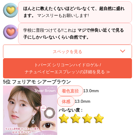
ほんとに教えたくないほどバレなくて、超自然に盛れ
ます。
マンスリーもお願いします!
学校に普段つけてる!!これは
マジで仲良い近くで見る
子にしかバレないくらい自然です。
スペックを見る
トパーズ シリコーンハイドロゲル /
ナチュベイビーエスプレッソの詳細を見る ≫
5位 フェリアモ シアーブラウン
13.0mm
着色直径
13.0mm
体感
バレない度 :