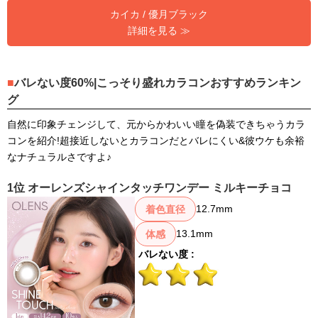
カイカ / 優月ブラック
詳細を見る ≫
バレない度60%|こっそり盛れカラコンおすすめランキン
グ
自然に印象チェンジして、元からかわいい瞳を偽装できちゃうカラ
コンを紹介!超接近しないとカラコンだとバレにくい&彼ウケも余裕
なナチュラルさですよ♪
1位 オーレンズシャインタッチワンデー ミルキーチョコ
12.7mm
着色直径
13.1mm
体感
バレない度 :