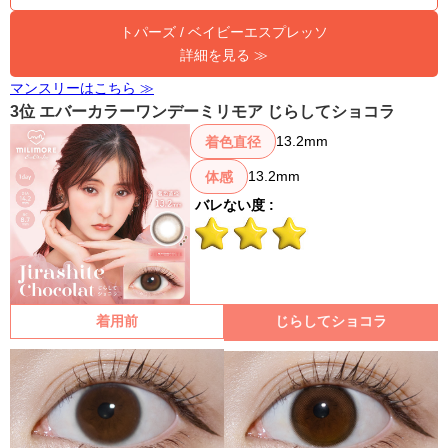
トパーズ / ベイビーエスプレッソ
詳細を見る ≫
マンスリーはこちら ≫
3位 エバーカラーワンデーミリモア じらしてショコラ
13.2mm
着色直径
13.2mm
体感
バレない度 :
着用前
じらしてショコラ