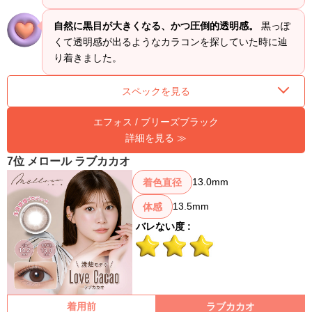
自然に黒目が大きくなる、かつ圧倒的透明感。
黒っぽ
くて透明感が出るようなカラコンを探していた時に辿
り着きました。
スペックを見る
エフォス / ブリーズブラック
詳細を見る ≫
7位 メロール ラブカカオ
13.0mm
着色直径
13.5mm
体感
バレない度 :
着用前
ラブカカオ