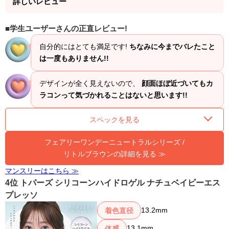
詳しいレビュー
学生ユーザーさんの正直レビュー!
自分的にはとても満足です!
ちなみに今までバレたこと
は一度もありません!!
デザインが全く見えないので、
顔面ほぼ近づいてもカ
ラコンって気づかれることはないと思います!!
スペックを見る
フェアリーワンデーニュートラルシリーズ /
リトルブラウンの詳細を見る ≫
マンスリーはこちら ≫
4位 トパーズ シリコーンハイドロゲル ナチュベイビーエス
プレッソ
13.2mm
着色直径
13.1mm
体感