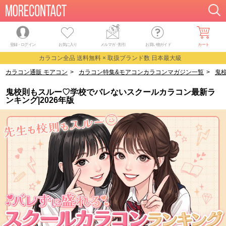
登録・ログイン
お気に入り
メルマガ
・
割引
お買い物ガイド
カート
カラコン全品 送料無料 × 取扱ブランド数 日本最大級
カラコン通販 モアコン
>
カラコン特集&モアコンカラコンマガジン一覧
>
鬼
鬼校則もスルー♡学校でバレないスクールカラコン最新ラ
ンキング|2026年版