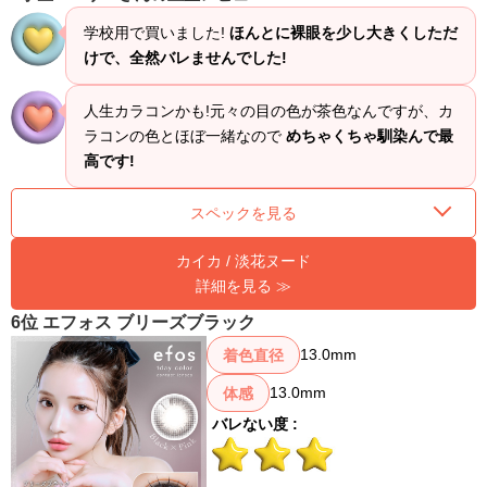
学校用で買いました!
ほんとに裸眼を少し大きくしただ
けで、全然バレませんでした!
人生カラコンかも!元々の目の色が茶色なんですが、カ
ラコンの色とほぼ一緒なので
めちゃくちゃ馴染んで最
高です!
スペックを見る
カイカ / 淡花ヌード
詳細を見る ≫
6位 エフォス ブリーズブラック
13.0mm
着色直径
13.0mm
体感
バレない度 :