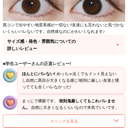
黒コンで出やすい地雷系感が一切ない!友達にも言わないと気づかな
いくらいバレないです。自然体なのにかわいくなれます♪
サイズ感・発色・雰囲気についての
詳しいレビュー
学生ユーザーさんの正直レビュー!
ほんとにバレない!
めっちゃ近くでもドット見えない
し自然に黒目が大きくなる感じ!校則に厳しい友達と喋
ってても全くバレなかった!
まっじで裸眼です。
校則鬼厳しくてもこれバレませ
ん。
自然に大きくなるくらいなので本気でいいです。
スペックを見る