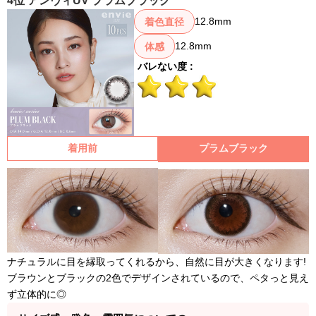
4位 アンヴィUV プラムブラック
12.8mm
着色直径
12.8mm
体感
バレない度 :
着用前
プラムブラック
ナチュラルに目を縁取ってくれるから、自然に目が大きくなります!
ブラウンとブラックの2色でデザインされているので、ペタっと見え
ず立体的に◎