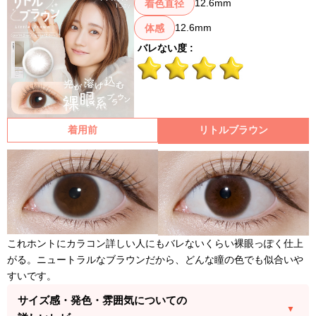
12.6mm
着色直径
12.6mm
体感
バレない度 :
着用前
リトルブラウン
これホントにカラコン詳しい人にもバレないくらい裸眼っぽく仕上
がる。ニュートラルなブラウンだから、どんな瞳の色でも似合いや
すいです。
サイズ感・発色・雰囲気についての