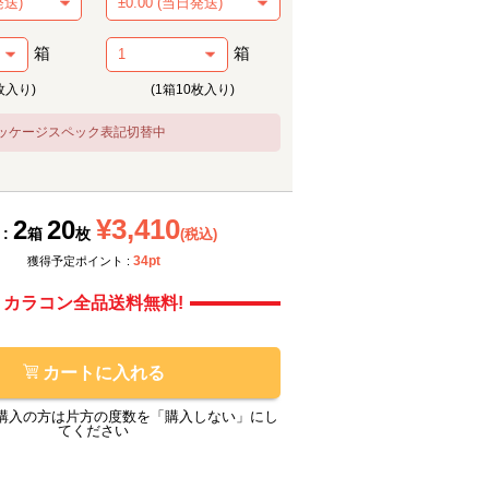
箱
箱
枚入り)
(1箱10枚入り)
ッケージスペック表記切替中
メーカー提供画像
メーカ
¥3,410
2
20
 :
箱
枚
(税込)
34pt
獲得予定ポイント :
カラコン全品送料無料!
カートに入れる
購入の方は片方の度数を「購入しない」にし
てください