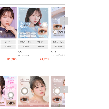
>
ワンデー
度あり・なし
ワンデー
度あり・なし
ワンデー
度あり・なし
ワンデ
8.6mm
14.2mm
8.6mm
14.2mm
8.6mm
14.2mm
8.6mm
ミムコ
ミムコ
ミムコ
ハニーソーダ
シュガードーナツ
ココトリュフ
¥1,705
¥1,705
¥1,705
¥1
>