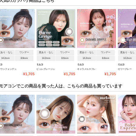
人気のカラバリ商品はこちら
度あり・なし
ワンデー
度あり・なし
ワンデー
度あり・なし
ワンデー
度あり・なし
14.2mm
8.6mm
14.2mm
8.6mm
14.2mm
8.6mm
14.2mm
ムコ
ミムコ
ミムコ
ミムコ
ラウンフォンデュ
ピュレグレージュ
キャラメルスフレ
ゼリーグレー
¥1,705
¥1,705
¥1,705
モアコンでこの商品を買った人は、こちらの商品も買っています