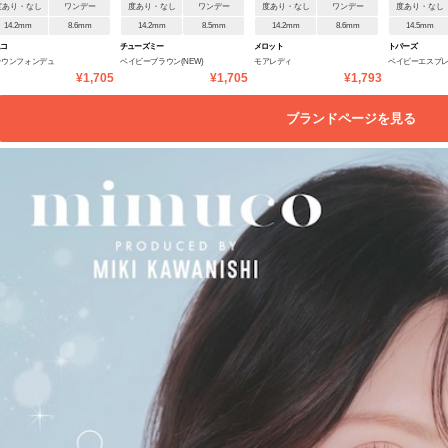
度あり・なし
ワンデー
度あり・なし
ワンデー
度あり・なし
ワンデー
度あり・なし
14.2mm
8.6mm
14.2mm
8.5mm
14.2mm
8.6mm
14.5mm
ムコ
チューズミー
メロット
トパーズ
ラウンフォンデュ
ベイビーブラウン(NEW)
モアレディ
ベイビーエスプ
¥1,705
¥1,705
¥1,793
ブランドページを見る