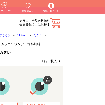
ルマガ・割引
お気に入り
登録・ログイン
カラコン全品送料無料
会員登録で更にお得！
ブラウン
>
14.2mm
>
ミムコ
>
ん)】カラコンワンデー送料無料
ムカヌレ
1箱10枚入り