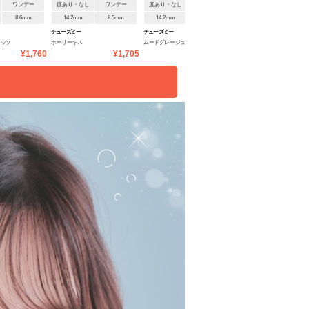
ワンデー
度あり・なし
ワンデー
度あり・なし
ワンデー
度あり・なし
1ヶ月
8.6mm
14.2mm
8.5mm
14.2mm
8.5mm
14.2mm
8.6mm
チューズミー
チューズミー
ミムコワンマンス
レッソ
ホーリーキス
ムードグレージュ
ポムカヌレ
¥1,760
¥1,705
¥1,705
¥1