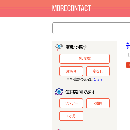
カ
度数で探す
ポ
【
My度数
度あり
度なし
※My度数の設定は
こちら
使用期間で探す
ワンデー
2週間
1ヶ月