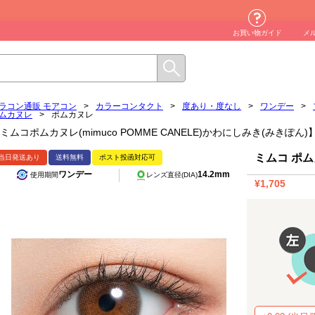
お買い物ガイド
メ
ラコン通販 モアコン
>
カラーコンタクト
>
度あり・度なし
>
ワンデー
>
ムカヌレ
>
ポムカヌレ
ミムコポムカヌレ(mimuco POMME CANELE)かわにしみき(みきぽ
ミムコ ポ
当日発送あり
送料無料
ポスト投函対応可
ワンデー
14.2mm
使用期間
レンズ直径(DIA)
¥1,705