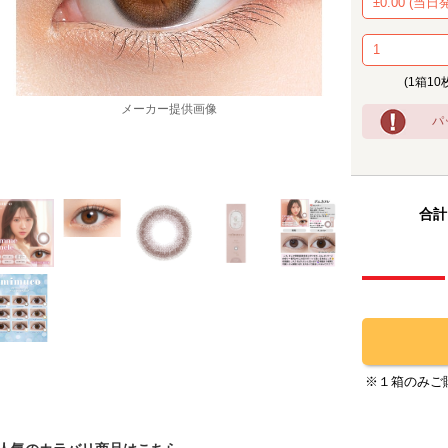
(1箱10
メーカー提供画像
パ
合計
※１箱のみご