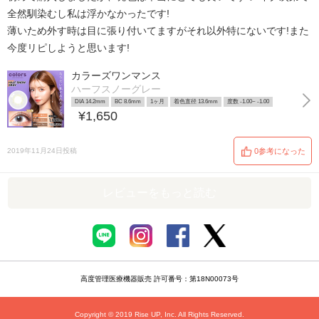
全然馴染むし私は浮かなかったです!
薄いため外す時は目に張り付いてますがそれ以外特にないです!また
今度リピしようと思います!
カラーズワンマンス
ハーフスノーグレー
DIA 14.2mm
BC 8.6mm
1ヶ月
着色直径 13.6mm
度数 -1.00~ -1.00
¥1,650
2019年11月24日投稿
0参考になった
レビューをもっと読む
高度管理医療機器販売 許可番号：第18N00073号
Copyright © 2019 Rise UP, Inc. All Rights Reserved.