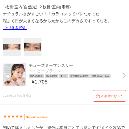
1枚目:室内(自然光) ２枚目:室内(電気)
ナチュラルさがすごい！！カラコンってバレなかった
程よく目が大きくなるから元からこのデカさですってなる。
つづきを読む
チューズミーマンスリー
ベイビーブラウン
DIA 14.2mm
BC 8.6mm
1ヶ月
着色直径 13.5mm
度数 ±0.00~ -8.00
¥1,705
2024年03月03日投稿
23参考になった
★★★★★
SuperExcellent
初めて購入しましたが、発色は本当にとても良いです!メイク次第で