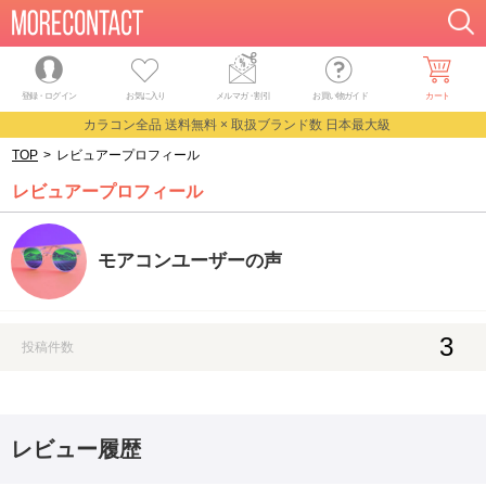
登録・ログイン
お気に入り
メルマガ
・
割引
お買い物ガイド
カート
カラコン全品 送料無料 × 取扱ブランド数 日本最大級
TOP
>
レビュアープロフィール
レビュアープロフィール
モアコンユーザーの声
3
投稿件数
レビュー履歴