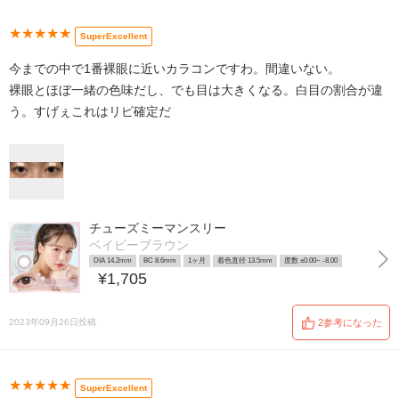
★★★★★
SuperExcellent
今までの中で1番裸眼に近いカラコンですわ。間違いない。
裸眼とほぼ一緒の色味だし、でも目は大きくなる。白目の割合が違
う。すげぇこれはリピ確定だ
チューズミーマンスリー
ベイビーブラウン
DIA 14.2mm
BC 8.6mm
1ヶ月
着色直径 13.5mm
度数 ±0.00~ -8.00
¥1,705
2023年09月26日投稿
2参考になった
★★★★★
SuperExcellent