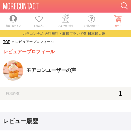
登録・ログイン
お気に入り
メルマガ
・
割引
お買い物ガイド
カート
カラコン全品 送料無料 × 取扱ブランド数 日本最大級
TOP
>
レビュアープロフィール
レビュアープロフィール
モアコンユーザーの声
1
投稿件数
レビュー履歴