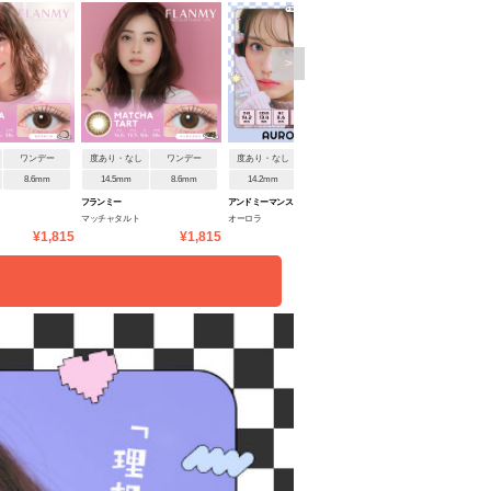
>
ワンデー
度あり・なし
ワンデー
度あり・なし
1ヶ月
度あり・なし
ワンデ
8.6mm
14.5mm
8.6mm
14.2mm
8.6mm
14.5mm
8.6mm
フランミー
アンドミー マンスリー
マランマラン
マッチャタルト
オーロラ
ルナリアピンク
¥1,815
¥1,815
¥1,100
¥1