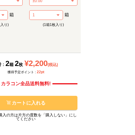
箱
箱
枚入り)
(1箱1枚入り)
メーカー提供画像
メーカ
¥2,200
2
2
 :
箱
枚
(税込)
22pt
獲得予定ポイント :
カラコン全品送料無料!
カートに入れる
購入の方は片方の度数を「購入しない」にし
てください