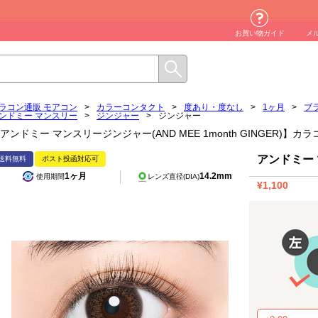
お買い物ガイド
メ
ラコン通販 モアコン
>
カラーコンタクト
>
度あり・度なし
>
1ヶ月
>
ブ
ンドミー マンスリー
>
ジンジャー
>
ジンジャー
アンドミー マンスリージンジャー(AND MEE 1month GINGER)】
アンドミー
送料無料
ポスト投函対応可
1ヶ月
14.2mm
使用期間
レンズ直径(DIA)
¥1,100