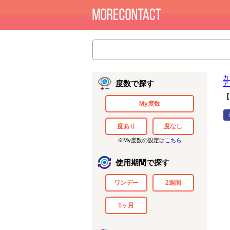
カ
度数で探す
ア
【
My度数
度あり
度なし
※My度数の設定は
こちら
使用期間で探す
ワンデー
2週間
1ヶ月