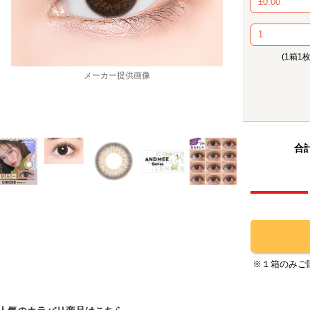
(1箱1
メーカー提供画像
合計
※１箱のみご