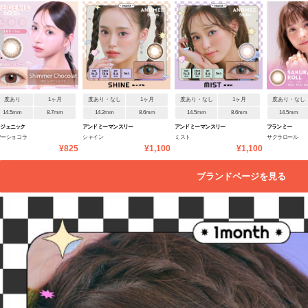
度あり
1ヶ月
度あり・なし
1ヶ月
度あり・なし
1ヶ月
度あり・なし
14.5mm
8.7mm
14.2mm
8.6mm
14.5mm
8.6mm
14.5mm
イジェニック
アンドミー マンスリー
アンドミー マンスリー
フランミー
マーショコラ
シャイン
ミスト
サクラロール
¥825
¥1,100
¥1,100
ブランドページを見る