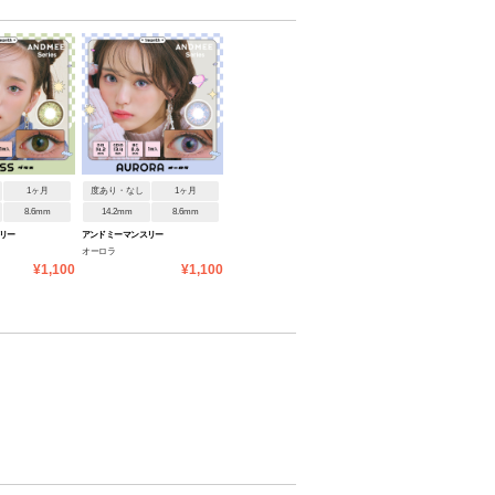
1ヶ月
度あり・なし
1ヶ月
8.6mm
14.2mm
8.6mm
リー
アンドミー マンスリー
オーロラ
¥1,100
¥1,100