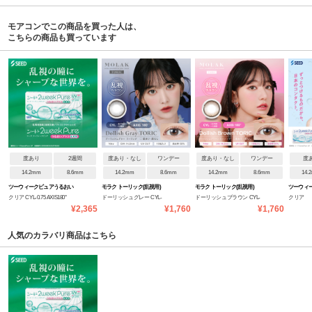
モアコンでこの商品を買った人は、
こちらの商品も買っています
度あり
2週間
度あり・なし
ワンデー
度あり・なし
ワンデー
度
14.2mm
8.6mm
14.2mm
8.6mm
14.2mm
8.6mm
14.
ツーウィークピュアうるおい
モラク トーリック(乱視用)
モラク トーリック(乱視用)
ツーウィ
クリア CYL-0.75 AXIS180°
ドーリッシュグレー CYL-
ドーリッシュブラウン CYL-
クリア
プラス(乱視用)
プラス
¥2,365
¥1,760
¥1,760
1.25
1.25
人気のカラバリ商品はこちら