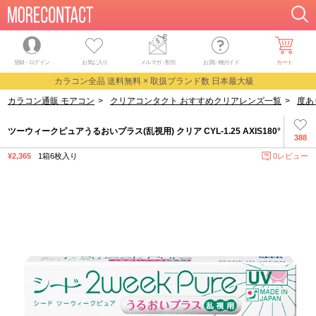
登録・ログイン
お気に入り
メルマガ
・
割引
お買い物ガイド
カート
カラコン全品 送料無料 × 取扱ブランド数 日本最大級
カラコン通販 モアコン
>
クリアコンタクト おすすめクリアレンズ一覧
>
度あ
ツーウィークピュアうるおいプラス(乱視用) クリア CYL-1.25 AXIS180°
388
¥2,365
1箱6枚入り
0レビュー