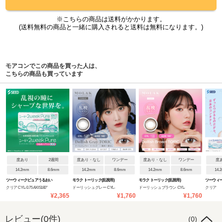
※こちらの商品は送料がかかります。
(送料無料の商品と一緒に購入されると送料は無料になります。)
モアコンでこの商品を買った人は、
こちらの商品も買っています
度あり
2週間
度あり・なし
ワンデー
度あり・なし
ワンデー
度
14.2mm
8.6mm
14.2mm
8.6mm
14.2mm
8.6mm
14.
ツーウィークピュアうるおい
モラク トーリック(乱視用)
モラク トーリック(乱視用)
ツーウィ
クリア CYL-0.75 AXIS180°
ドーリッシュグレー CYL-
ドーリッシュブラウン CYL-
クリア
プラス(乱視用)
プラス
¥2,365
¥1,760
¥1,760
1.25
1.25
レビュー(0件)
(0)