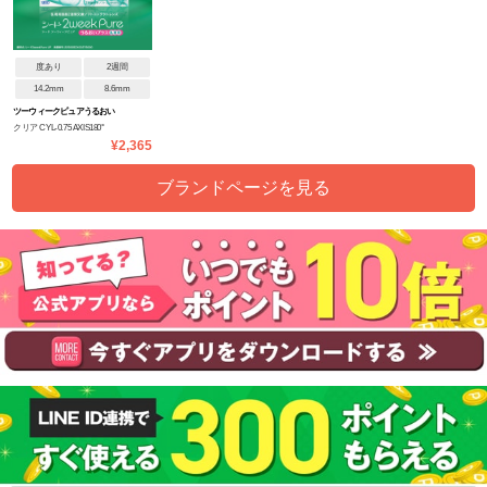
度あり
2週間
14.2mm
8.6mm
ツーウィークピュアうるおい
クリア CYL-0.75 AXIS180°
プラス(乱視用)
¥2,365
ブランドページを見る