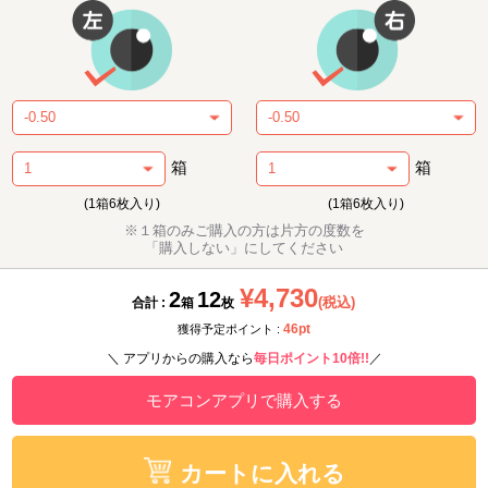
箱
箱
(1箱6枚入り)
(1箱6枚入り)
※１箱のみご購入の方は片方の度数を
「購入しない」にしてください
¥4,730
2
12
(税込)
合計 :
箱
枚
46pt
獲得予定ポイント :
＼ アプリからの購入なら
毎日ポイント10倍!!
／
モアコンアプリで購入する
カートに入れる