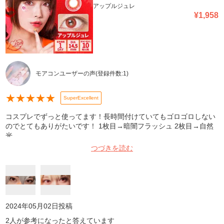
アップルジュレ
¥
1,958
モアコンユーザーの声
(登録件数:
1
)
★
★
★
★
★
SuperExcellent
コスプレでずっと使ってます！長時間付けていてもゴロゴロしない
のでとてもありがたいです！ 1枚目→暗闇フラッシュ 2枚目→自然
光
つづきを読む
2024年05月02日
投稿
2
人が参考になったと答えています