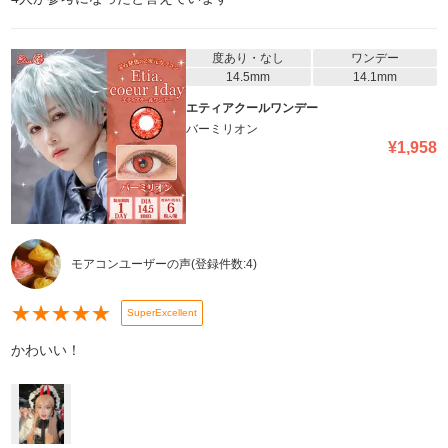
度あり・なし
ワンデー
14.5mm
14.1mm
エティアクールワンデー
バーミリオン
¥
1,958
モアコンユーザーの声
(登録件数:
4
)
★
★
★
★
★
SuperExcellent
かわいい！