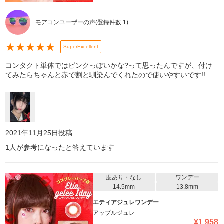
モアコンユーザーの声
(登録件数:
1
)
★
★
★
★
★
SuperExcellent
コンタクト単体ではピンクっぽいかな?って思ったんですが、付け
てみたらちゃんと赤で割と馴染んでくれたので使いやすいです!!
2021年11月25日
投稿
1
人が参考になったと答えています
度あり・なし
ワンデー
14.5mm
13.8mm
エティアジュレワンデー
アップルジュレ
¥
1,958