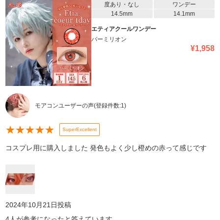
度あり・なし
ワンデー
14.5mm
14.1mm
エティアクールワンデー
バーミリオン
¥
1,958
モアコンユーザーの声
(登録件数:
1
)
★
★
★
★
★
SuperExcellent
コスプレ用に購入しました 発色もよく少し橙めの赤って感じです
2024年10月21日
投稿
4
人が参考になったと答えています