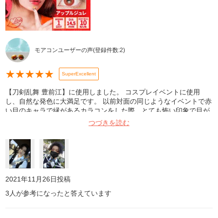
モアコンユーザーの声
(登録件数:
2
)
★
★
★
★
★
SuperExcellent
【刀剣乱舞 豊前江】に使用しました。 コスプレイベントに使用
し、自然な発色に大満足です。 以前対面の同じようなイベントで赤
い目のキャラで縁があるカラコンをした際、とても怖い印象で目が
交わせずらい感じになってしまったため縁なしでよかったです。
つづきを読む
2021年11月26日
投稿
3
人が参考になったと答えています