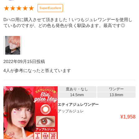
★
★
★
★
★
SuperExcellent
Dハロ用に購入させて頂きました！いつもジュレワンデーを使用し
ているのですが、どの色も発色が良く馴染みます。最高です◎
2022年09月15日
投稿
4
人が参考になったと答えています
度あり・なし
ワンデー
14.5mm
13.8mm
エティアジュレワンデー
アップルジュレ
¥
1,958