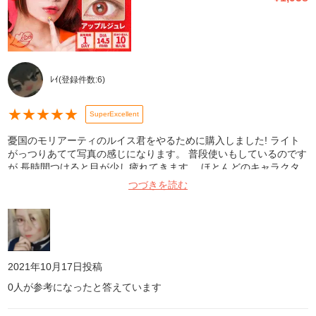
ﾚｲ
(登録件数:
6
)
★
★
★
★
★
SuperExcellent
憂国のモリアーティのルイス君をやるために購入しました! ライト
がっつりあてて写真の感じになります。 普段使いもしているのです
が 長時間つけると目が少し疲れてきます。 ほとんどのキャラクタ
ーのカラコンをこのシリーズでコスプレしているのですが、 正直こ
つづきを読む
のシリーズはハズレ無しだと思います!
2021年10月17日
投稿
0
人が参考になったと答えています