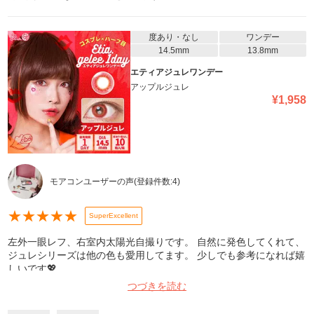
度あり・なし
ワンデー
14.5mm
13.8mm
エティアジュレワンデー
アップルジュレ
¥
1,958
モアコンユーザーの声
(登録件数:
4
)
★
★
★
★
★
SuperExcellent
左外一眼レフ、右室内太陽光自撮りです。 自然に発色してくれて、
ジュレシリーズは他の色も愛用してます。 少しでも参考になれば嬉
しいです💖
つづきを読む