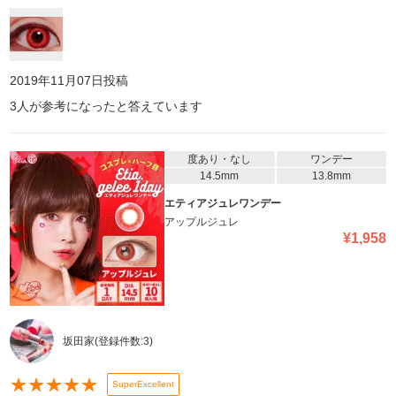
2019年11月07日
投稿
3
人が参考になったと答えています
度あり・なし
ワンデー
14.5mm
13.8mm
エティアジュレワンデー
アップルジュレ
¥
1,958
坂田家
(登録件数:
3
)
★
★
★
★
★
SuperExcellent