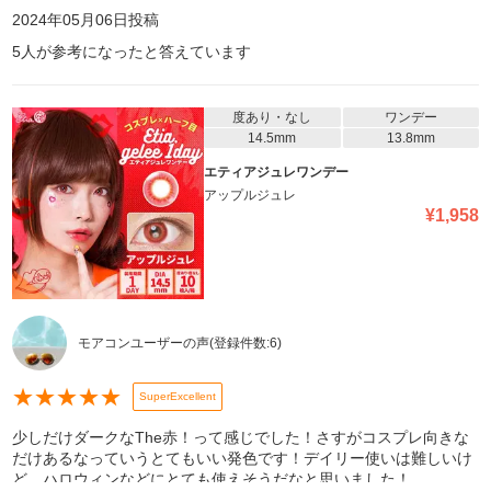
2024年05月06日
投稿
5
人が参考になったと答えています
度あり・なし
ワンデー
14.5mm
13.8mm
エティアジュレワンデー
アップルジュレ
¥
1,958
モアコンユーザーの声
(登録件数:
6
)
★
★
★
★
★
SuperExcellent
少しだけダークなThe赤！って感じでした！さすがコスプレ向きな
だけあるなっていうとてもいい発色です！デイリー使いは難しいけ
ど、ハロウィンなどにとても使えそうだなと思いました！