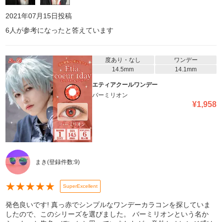
2021年07月15日
投稿
6
人が参考になったと答えています
度あり・なし
ワンデー
14.5mm
14.1mm
エティアクールワンデー
バーミリオン
¥
1,958
まき
(登録件数:
9
)
★
★
★
★
★
SuperExcellent
発色良いです! 真っ赤でシンプルなワンデーカラコンを探していま
したので、このシリーズを選びました。 バーミリオンという名か