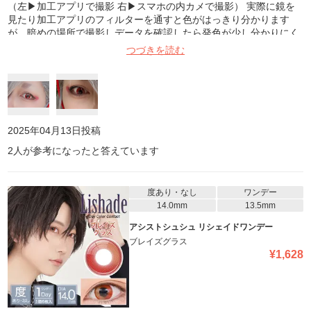
（左▶︎加工アプリで撮影 右▶︎スマホの内カメで撮影） 実際に鏡を
見たり加工アプリのフィルターを通すと色がはっきり分かります
が、暗めの場所で撮影しデータを確認したら発色が少し分かりにく
かったです。フチが無いので怖くならず、自然な赤い眼になれると
つづきを読む
思います。
2025年04月13日
投稿
2
人が参考になったと答えています
度あり・なし
ワンデー
14.0mm
13.5mm
アシストシュシュ リシェイドワンデー
ブレイズグラス
¥
1,628