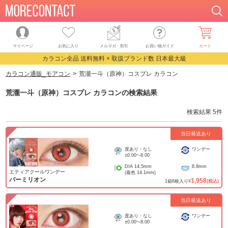
マイページ
お気に入り
メルマガ・割引
お買い物ガイド
カート
カラコン全品 送料無料 × 取扱ブランド数 日本最大級
カラコン通販_モアコン
荒瀧一斗（原神）コスプレ カラコン
荒瀧一斗（原神）コスプレ カラコン
の検索結果
検索結果
5
件
当日発送あり
度あり・なし
ワンデー
±0.00
~
-8.00
DIA
14.5mm
8.8mm
エティアクールワンデー
(着色
14.1mm
)
バーミリオン
1,958
1
箱
6
枚入り
¥
(税込)
当日発送あり
度あり・なし
ワンデー
±0.00
~
-8.00