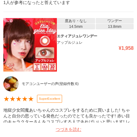
1
人が参考になったと答えています
度あり・なし
ワンデー
14.5mm
13.8mm
エティアジュレワンデー
アップルジュレ
¥
1,958
モアコンユーザーの声
(登録件数:
6
)
★
★
★
★
★
SuperExcellent
地獄少女閻魔あいちゃんのコスプレをするために買いました! ちゃ
んと自分の思っている発色だったのでとても良かったです! 赤い目
のキャラクターさんをコスプレする人であればいいと思います! レ
ンズの乾燥はあまり感じませんでした。数時間だったからかもしれ
つづきを読む
ませんが(--;)