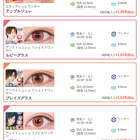
DIA
14.5mm
8.8mm
エティアジュレワンデー
(着色
13.8mm
)
アップルジュレ
1,958
1
箱
10
枚入り
¥
(税込)
度あり・なし
ワンデー
±0.00
~
-8.00
DIA
14.0mm
8.6mm
アシストシュシュ リシェイドワン
(着色
13.5mm
)
デー
1,628
ルビーグラス
1
箱
6
枚入り
¥
(税込)
度あり・なし
ワンデー
±0.00
~
-8.00
DIA
14.0mm
8.6mm
アシストシュシュ リシェイドワン
(着色
13.5mm
)
デー
1,628
ブレイズグラス
1
箱
6
枚入り
¥
(税込)
度あり・なし
ワンデー
±0.00
~
-8.00
DIA
14.0mm
8.6mm
アシストシュシュ ファビルワンデ
(着色
13.0mm
)
ー