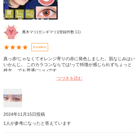
雁木マリ(ガンギマリ)
(登録件数:
11
)
★
★
★
★
Excellent
真っ赤!じゃなくてオレンジ寄りの赤に発色しました。肌なじみはい
いかんじ。 このカラコンならでは!って特徴が感じられずちょっと
残念。 でも普通にいいです。
つづきを読む
2024年11月15日
投稿
1
人が参考になったと答えています