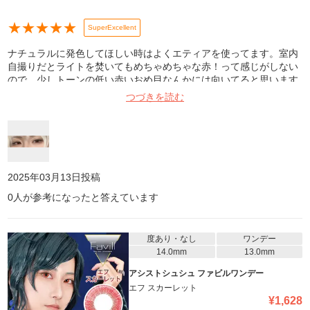
★
★
★
★
★
SuperExcellent
ナチュラルに発色してほしい時はよくエティアを使ってます。室内
自撮りだとライトを焚いてもめちゃめちゃな赤！って感じがしない
ので、少しトーンの低い赤いおめ目なんかには向いてると思います
✌🏻 お外では淡い赤のままかなり発色するので愛用してます🐱🎀
つづきを読む
2025年03月13日
投稿
0
人が参考になったと答えています
度あり・なし
ワンデー
14.0mm
13.0mm
アシストシュシュ ファビルワンデー
エフ スカーレット
¥
1,628