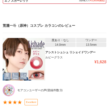
1,628
エフ スカーレット
1
箱
6
枚入り
¥
(税込)
荒瀧一斗（原神）コスプレ カラコン
のレビュー
度あり・なし
ワンデー
14.0mm
13.5mm
アシストシュシュ リシェイドワンデー
ルビーグラス
¥
1,628
モアコンユーザーの声
(登録件数:
3
)
★
★
★
★
Excellent