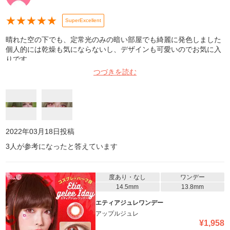
★
★
★
★
★
SuperExcellent
晴れた空の下でも、定常光のみの暗い部屋でも綺麗に発色しました
個人的には乾燥も気にならないし、デザインも可愛いのでお気に入
りです。
つづきを読む
2022年03月18日
投稿
3
人が参考になったと答えています
度あり・なし
ワンデー
14.5mm
13.8mm
エティアジュレワンデー
アップルジュレ
¥
1,958