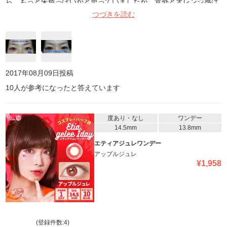
ら、もっと朱色っぽいかと思っていましたが、意外とオレンジ感は
無く鮮やかな赤でした。 大きさも大きすぎず小さすぎずでちょうど
つづきを読む
いいです。 乾燥も付け心地も普通レベルです。 パキッとした鮮や
かな赤いカラコンをお探しの方にオススメです。
2017年08月09日
投稿
10
人が参考になったと答えています
度あり・なし
ワンデー
14.5mm
13.8mm
エティアジュレワンデー
アップルジュレ
¥
1,958
(登録件数:
4
)