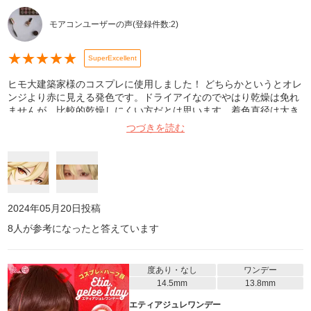
モアコンユーザーの声
(登録件数:
2
)
★
★
★
★
★
SuperExcellent
ヒモ大建築家様のコスプレに使用しました！ どちらかというとオレ
ンジより赤に見える発色です。ドライアイなのでやはり乾燥は免れ
ませんが、比較的乾燥しにくい方だとは思います。着色直径は大き
くないのでとても男装向きです。イイネ。しかし発送がとても遅
つづきを読む
く、発送までに1週間弱かかったのでギリギリでいつも生きていた
いコスプレイヤーの皆さんは今すぐ買った方がいいでしょう。
2024年05月20日
投稿
8
人が参考になったと答えています
度あり・なし
ワンデー
14.5mm
13.8mm
エティアジュレワンデー