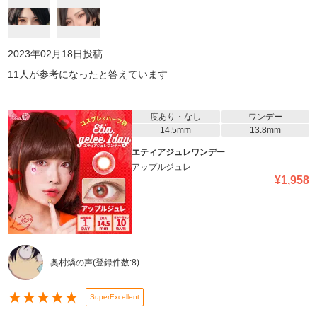
2023年02月18日
投稿
11
人が参考になったと答えています
度あり・なし
ワンデー
14.5mm
13.8mm
エティアジュレワンデー
アップルジュレ
¥
1,958
奥村燐の声
(登録件数:
8
)
★
★
★
★
★
SuperExcellent