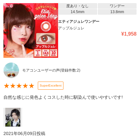
度あり・なし
ワンデー
14.5mm
13.8mm
エティアジュレワンデー
アップルジュレ
¥
1,958
モアコンユーザーの声
(登録件数:
2
)
★
★
★
★
★
SuperExcellent
自然な感じに発色よくコスした時に馴染んで使いやすいです!
2021年06月09日
投稿