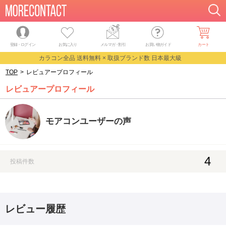
登録・ログイン
お気に入り
メルマガ
・
割引
お買い物ガイド
カート
カラコン全品 送料無料 × 取扱ブランド数 日本最大級
TOP
>
レビュアープロフィール
レビュアープロフィール
モアコンユーザーの声
4
投稿件数
レビュー履歴