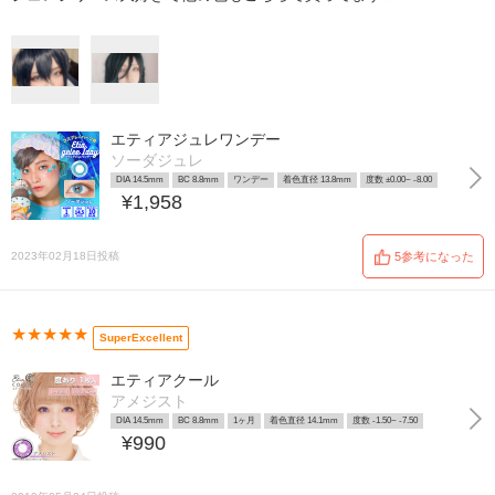
エティアジュレワンデー
ソーダジュレ
DIA 14.5mm
BC 8.8mm
ワンデー
着色直径 13.8mm
度数 ±0.00~ -8.00
¥1,958
2023年02月18日投稿
5参考になった
★★★★★
SuperExcellent
エティアクール
アメジスト
DIA 14.5mm
BC 8.8mm
1ヶ月
着色直径 14.1mm
度数 -1.50~ -7.50
¥990