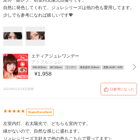
左外一眼レフ、右室内太陽光自撮りです。
自然に発色してくれて、ジュレシリーズは他の色も愛用してます。
少しでも参考になれば嬉しいです💖
エティアジュレワンデー
アップルジュレ
DIA 14.5mm
BC 8.8mm
ワンデー
着色直径 13.8mm
度数 ±0.00~ -8.00
¥1,958
2023年02月18日投稿
11参考になった
★★★★★
SuperExcellent
左室内灯、右太陽光で、どちらも室内です。
縁がないので、自然な感じに盛れます。
ジュレシリーズ大好きで他の色もこちらで買ってます✨