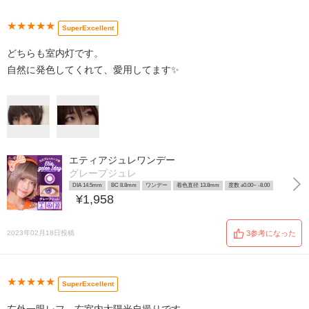
★★★★★
SuperExcellent
どちらも室内灯です。
自然に発色してくれて、愛用してます✨
エティアジュレワンデー
グレープジュレ
DIA 14.5mm
BC 8.8mm
ワンデー
着色直径 13.8mm
度数 ±0.00~ -8.00
¥1,958
2023年02月18日投稿
3参考になった
★★★★★
SuperExcellent