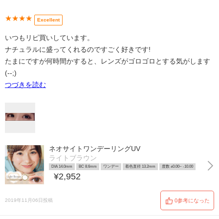
★★★★
Excellent
いつもリピ買いしています。
ナチュラルに盛ってくれるのですごく好きです!
たまにですが何時間かすると、レンズがゴロゴロとする気がします
(--;)
つづきを読む
ネオサイトワンデーリングUV
ライトブラウン
DIA 14.0mm
BC 8.6mm
ワンデー
着色直径 13.2mm
度数 ±0.00~ -10.00
¥2,952
2019年11月06日投稿
0参考になった