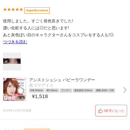
★★★★★
SuperExcellent
使用しました。すごく発色良きでした!
濃い化粧する人には◎だと思います!
あと灰色ぽい目のキャラクターさんをコスプレをする人も!◎
つづきを読む
アシストシュシュ パピーラワンデー
黒ゴマアイス
DIA 14.5mm
BC 8.6mm
ワンデー
着色直径 14.0mm
度数 ±0.00~ -7.00
¥1,518
2019年11月07日投稿
3参考になった