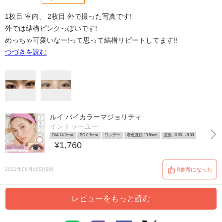
1枚目 室内、 2枚目 外で撮った写真です!
外では結構ピンクっぽいです!
めっちゃ可愛いなー!って思って結構リピートしてます!!
つづきを読む
ルイ バイカラーマジョリティ
イントゥーユー
DIA 14.2mm
BC 8.7mm
ワンデー
着色直径 13.6mm
度数 ±0.00~ -8.00
¥1,760
2022年08月15日投稿
9参考になった
レビューをもっと読む