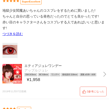
★★★★★
SuperExcellent
地獄少女閻魔あいちゃんのコスプレをするために買いました!
ちゃんと自分の思っている発色だったのでとても良かったです!
赤い目のキャラクターさんをコスプレする人であればいいと思いま
す!
つづきを読む
エティアジュレワンデー
アップルジュレ
DIA 14.5mm
BC 8.8mm
ワンデー
着色直径 13.8mm
度数 ±0.00~ -8.00
¥1,958
2019年11月07日投稿
3参考になった
★★★★