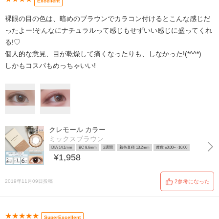
Excellent
裸眼の目の色は、暗めのブラウンでカラコン付けるとこんな感じだ
ったよー!そんなにナチュラルって感じもせずいい感じに盛ってくれ
る!♡
個人的な意見、目が乾燥して痛くなったりも、しなかった!(*^^*)
しかもコスパもめっちゃいい!
クレモール カラー
ミックスブラウン
DIA 14.1mm
BC 8.6mm
2週間
着色直径 13.2mm
度数 ±0.00~ -10.00
¥1,958
2019年11月09日投稿
2参考になった
★★★★★
SuperExcellent