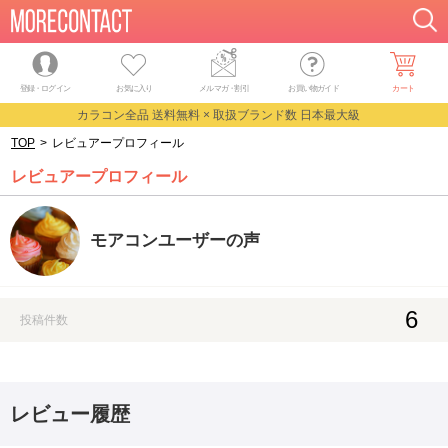
登録・ログイン
お気に入り
メルマガ
・
割引
お買い物ガイド
カート
カラコン全品 送料無料 × 取扱ブランド数 日本最大級
TOP
>
レビュアープロフィール
レビュアープロフィール
モアコンユーザーの声
6
投稿件数
レビュー履歴