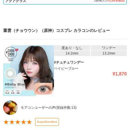
1,628
アクアグラス
1
箱
6
枚入り
¥
(税込)
重雲（チョウウン）（原神）コスプレ カラコン
のレビュー
度あり・なし
ワンデー
14.2mm
13.2mm
#チュチュワンデー
ベイビーブルー
¥
1,870
モアコンユーザーの声
(登録件数:
13
)
★
★
★
★
★
SuperExcellent