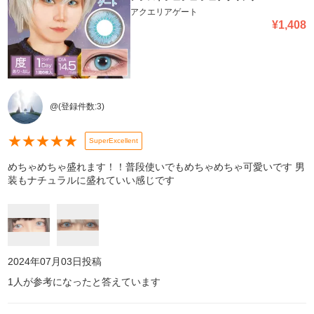
アクエリアゲート
¥
1,408
@
(登録件数:
3
)
★
★
★
★
★
SuperExcellent
めちゃめちゃ盛れます！！普段使いでもめちゃめちゃ可愛いです 男
装もナチュラルに盛れていい感じです
2024年07月03日
投稿
1
人が参考になったと答えています