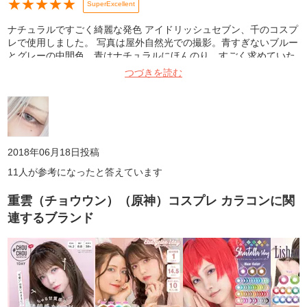
★
★
★
★
★
SuperExcellent
ナチュラルですごく綺麗な発色 アイドリッシュセブン、千のコスプ
レで使用しました。 写真は屋外自然光での撮影。青すぎないブルー
とグレーの中間色、青はナチュラルにほんのり。すごく求めていた
感じです。 青みがしっかり欲しい方には物足りない感じかもしれな
つづきを読む
いです。 使用感も良く、目がゴロゴロしたりする感じもないですし
乾燥もしにくかったです。この色味が欲しいキャラは沢山いるので
リピートしようと思います。大満足です!
2018年06月18日
投稿
11
人が参考になったと答えています
重雲（チョウウン）（原神）コスプレ カラコン
に関
連するブランド