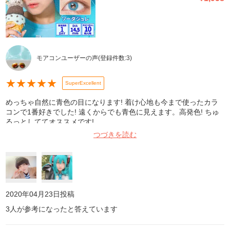
モアコンユーザーの声
(登録件数:
3
)
★
★
★
★
★
SuperExcellent
めっちゃ自然に青色の目になります! 着け心地も今まで使ったカラ
コンで1番好きでした! 遠くからでも青色に見えます。高発色! ちゅ
るっとしててオススメです!
つづきを読む
2020年04月23日
投稿
3
人が参考になったと答えています