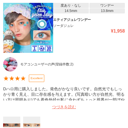
度あり・なし
ワンデー
14.5mm
13.8mm
エティアジュレワンデー
ソーダジュレ
¥
1,958
モアコンユーザーの声
(登録件数:
2
)
★
★
★
★
Excellent
Dハロ用に購入しました。発色がかなり良いです。自然光でもしっ
かり青く見え、目に存在感を与えます。(写真暗い方が自然光、明る
い方は照明あり)でも着色外径が私に合わずちょっと視界が一部ぼや
ける感じがありました。慣れればそこまで気になりません。普段使
つづきを読む
いは合わないかもしれません。参考になれば幸いです