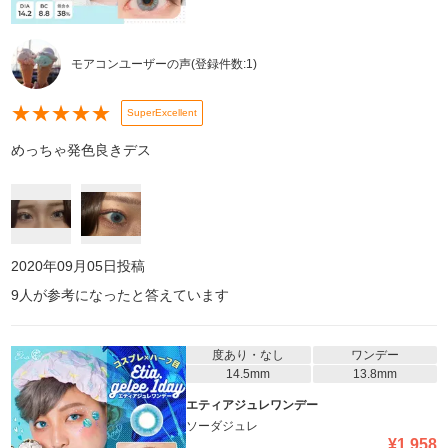
モアコンユーザーの声
(登録件数:
1
)
★
★
★
★
★
SuperExcellent
めっちゃ発色良きデス
2020年09月05日
投稿
9
人が参考になったと答えています
度あり・なし
ワンデー
14.5mm
13.8mm
エティアジュレワンデー
ソーダジュレ
¥
1,958