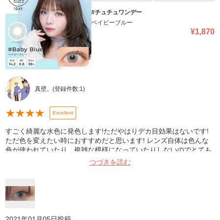
#チュチュワンデー
ベイビーブルー
¥
1,870
真壁。
(登録件数:
1
)
★
★
★
★
Excellent
すごく綺麗な水色に発色します!ただやはりデカ目効果はないです!
ただ色を変えたい時におすすめだと思います! レンズ自体は色んな
色が使われていたり、複雑な模様になっていたりしないのでとても
シンプルです! 使用感としては私は少しゴロゴロしました。 つけた
つづきを読む
感じや、レンズを出した感じでも少しレンズが厚いかな…という感
じです。 ただレンズが少し厚めなのでレンズがすぐにへなったりし
ないので装着のしやすさは感じました! それと私だけなのか分かり
ませんがとてもカラコンの入っている容器の蓋が硬くて開けるのに
力がいりました、なので開けた時の勢いで保存液が飛び散ることが
多々… その他はそこまで気になったりしたものはありません。
2021年01月05日
投稿