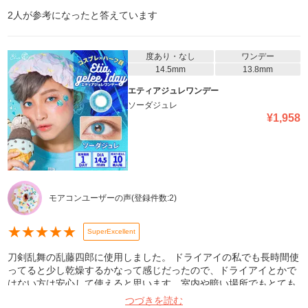
2
人が参考になったと答えています
度あり・なし
ワンデー
14.5mm
13.8mm
エティアジュレワンデー
ソーダジュレ
¥
1,958
モアコンユーザーの声
(登録件数:
2
)
★
★
★
★
★
SuperExcellent
刀剣乱舞の乱藤四郎に使用しました。 ドライアイの私でも長時間使
ってると少し乾燥するかなって感じだったので、ドライアイとかで
はない方は安心して使えると思います。室内や暗い場所でもとても
良く発色し、自然光やライトの前だととっても綺麗な色になりま
つづきを読む