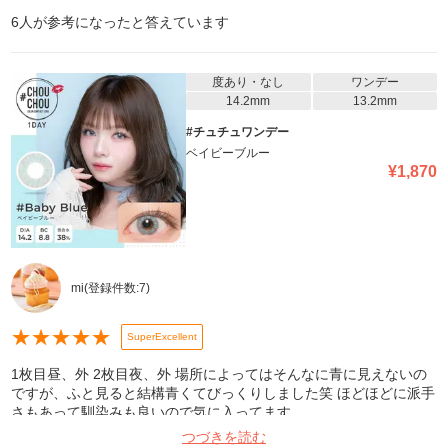
6
人が参考になったと答えています
度あり・なし
ワンデー
14.2mm
13.2mm
#チュチュワンデー
ベイビーブルー
¥
1,870
mi
(登録件数:
7
)
★
★
★
★
★
SuperExcellent
1枚目昼、外 2枚目夜、外 場所によってはそんなに青に見えないの
ですが、ふと見ると結構青くてびっくりしました笑 ほどほどに派手
さもあって馴染みも良いので気に入ってます
つづきを読む