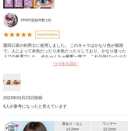
PPAP
(登録件数:
16
)
★
★
★
★
★
SuperExcellent
粟田口派の剣男士に使用しました。 このキャラはかなり色が複雑
で、人によって灰色だったり水色だったりしており、かなり迷った
上での色選でした。 めちゃくちゃ解釈一致で、これ以外ぴったりな
色はない！と個人的には思っています！ 目の大きさもちょうどよ
つづきを読む
く、男性キャラにもめちゃくちゃ使えます！色の多さは業界一でき
っと解釈一致するものが見つけられる上、このお値段は本当にリー
ズナブルなのでオススメです……！ 写真は室内、Beautyplusで撮っ
てます。
2023年03月23日
投稿
6
人が参考になったと答えています
度あり・なし
ワンデー
14.2mm
13.2mm