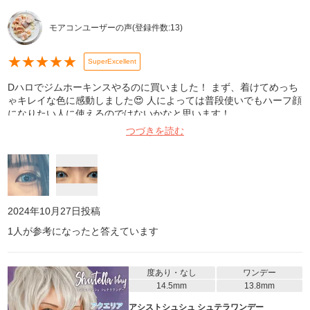
モアコンユーザーの声
(登録件数:
13
)
★
★
★
★
★
SuperExcellent
Dハロでジムホーキンスやるのに買いました！ まず、着けてめっち
ゃキレイな色に感動しました😍 人によっては普段使いでもハーフ顔
になりたい人に使えるのではないかなと思います！
つづきを読む
2024年10月27日
投稿
1
人が参考になったと答えています
度あり・なし
ワンデー
14.5mm
13.8mm
アシストシュシュ シュテラワンデー