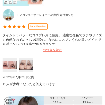
モアコンユーザーレイヤーの声
(登録件数:
27
)
★
★
★
★
★
SuperExcellent
タイムトラベラーなコスプレ用に使用。 適度な発色でフチやサイズ
も自然なのでめっちゃ馴染む。なのにコスプレくらい濃いメイクで
も浮かないとは何事??良き良きです。
つづきを読む
2022年07月02日
投稿
19
人が参考になったと答えています
度あり・なし
ワンデー
14.2mm
13.2mm