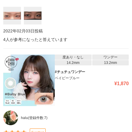
2022年02月03日
投稿
4
人が参考になったと答えています
度あり・なし
ワンデー
14.2mm
13.2mm
#チュチュワンデー
ベイビーブルー
¥
1,870
halu
(登録件数:
7
)