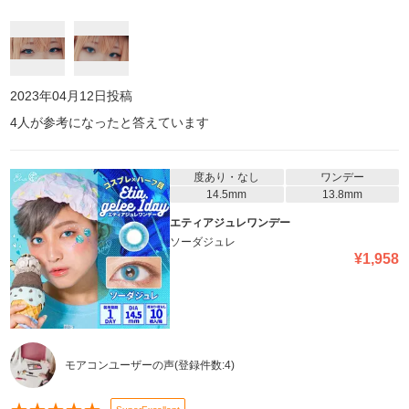
す。画像は少し暗めな室内です。直径も大きすぎず、フチなしで男
装にも女装にも使いやすい良いカラコンだと思います。私は好きす
ぎて何度もリピートしてます!
2023年04月12日
投稿
4
人が参考になったと答えています
度あり・なし
ワンデー
14.5mm
13.8mm
エティアジュレワンデー
ソーダジュレ
¥
1,958
モアコンユーザーの声
(登録件数:
4
)