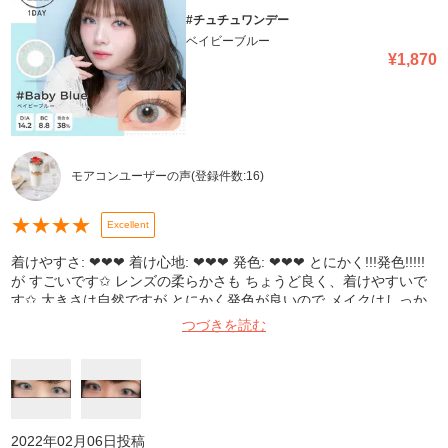
#チュチュワンデー
ベイビーブルー
¥
1,870
モアコンユーザーの声
(登録件数:
16
)
★
★
★
★
Excellent
着けやすさ: ❤︎❤︎❤︎ 着け心地: ❤︎❤︎❤︎ 発色: ❤︎❤︎❤︎ とにかく!!!発色!!!!!
が すごいです✩︎ レンズの柔らかさも ちょうど良く、着けやすいで
す✩︎ 大きさは自然ですが とにかく発色が良いので メイクはしっか
りめが おすすめです〜! 写真1枚目: 車内自然光 2枚目: 室内自然光
つづきを読む
2022年02月06日
投稿