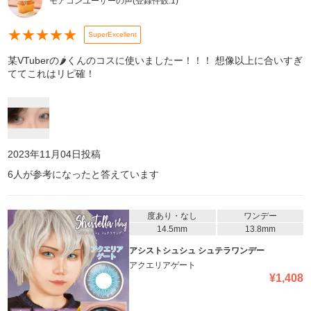
モアコンユーザーの声
(登録件数:
1
)
★
★
★
★
★
SuperExcellent
某VTuberの🌶くんのコスに使いましたー！！！ 想像以上に合いすぎ
ててこれはリピ確！
2023年11月04日
投稿
6
人が参考になったと答えています
度あり・なし
ワンデー
14.5mm
13.8mm
アシストシュシュ シュテラワンデー
アクエリアゲート
¥
1,408