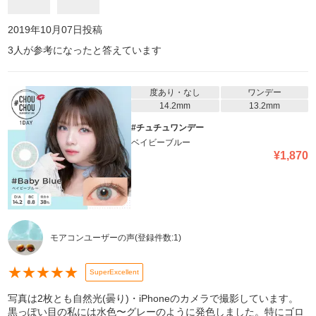
2019年10月07日
投稿
3
人が参考になったと答えています
度あり・なし
ワンデー
14.2mm
13.2mm
#チュチュワンデー
ベイビーブルー
¥
1,870
モアコンユーザーの声
(登録件数:
1
)
★
★
★
★
★
SuperExcellent
写真は2枚とも自然光(曇り)・iPhoneのカメラで撮影しています。
黒っぽい目の私には水色〜グレーのように発色しました。特にゴロ