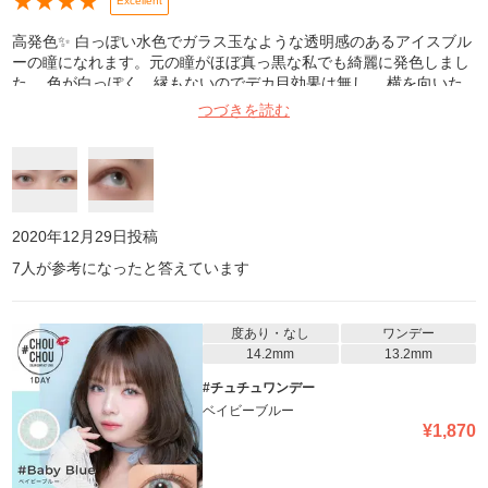
★
★
★
★
Excellent
高発色✨ 白っぽい水色でガラス玉なような透明感のあるアイスブル
ーの瞳になれます。元の瞳がほぼ真っ黒な私でも綺麗に発色しまし
た。 色が白っぽく、縁もないのでデカ目効果は無し。 横を向いた
時にも、瞳からズレることはほぼないです。 私はゴロゴロする感じ
つづきを読む
も乾きやすい感じも特になかったです。 室内、蛍光灯の電気の下で
撮影。 暗所でもしっかりアイスブルーに見えました。 個人的にも
う少し瞳孔近くの部分の着色があると嬉しかったです。
2020年12月29日
投稿
7
人が参考になったと答えています
度あり・なし
ワンデー
14.2mm
13.2mm
#チュチュワンデー
ベイビーブルー
¥
1,870