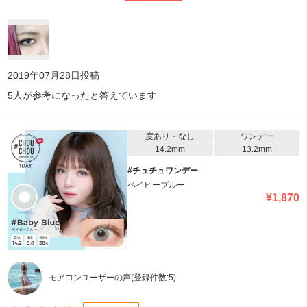
乾くことも無く、着け心地もいいです! よく「ハーフ?」って聞かれ
ますw ずっと販売してて下さることを願ってます><!!
2019年07月28日
投稿
5
人が参考になったと答えています
度あり・なし
ワンデー
14.2mm
13.2mm
#チュチュワンデー
ベイビーブルー
¥
1,870
モアコンユーザーの声
(登録件数:
5
)