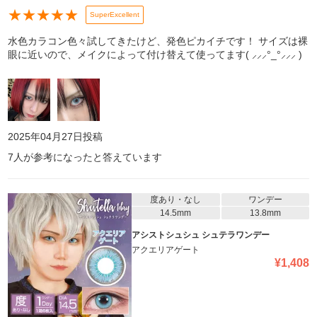
★
★
★
★
★
SuperExcellent
水色カラコン色々試してきたけど、発色ピカイチです！ サイズは裸
眼に近いので、メイクによって付け替えて使ってます( ⸝⸝⸝°_°⸝⸝⸝ )
2025年04月27日
投稿
7
人が参考になったと答えています
度あり・なし
ワンデー
14.5mm
13.8mm
アシストシュシュ シュテラワンデー
アクエリアゲート
¥
1,408