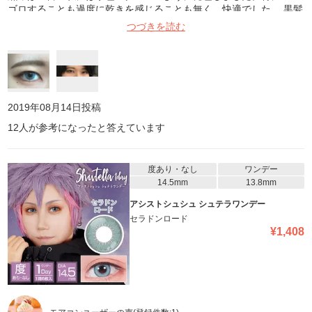
ゴロすることも過度に乾きを感じることも無く、快適でした。 黒髪
でも濃いめのメイクなら合いそうな感じがします。
つづきを読む
2019年08月14日
投稿
12
人が参考になったと答えています
度あり・なし
ワンデー
14.5mm
13.8mm
アシストシュシュ シュテラワンデー
セラドンロード
¥
1,408