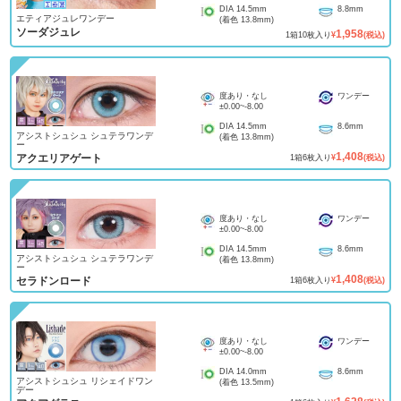
DIA
14.5mm
8.8mm
エティアジュレワンデー
(着色
13.8mm
)
ソーダジュレ
1,958
1
箱
10
枚入り
¥
(税込)
度あり・なし
ワンデー
±0.00
~
-8.00
DIA
14.5mm
8.6mm
アシストシュシュ シュテラワンデ
(着色
13.8mm
)
ー
1,408
アクエリアゲート
1
箱
6
枚入り
¥
(税込)
度あり・なし
ワンデー
±0.00
~
-8.00
DIA
14.5mm
8.6mm
アシストシュシュ シュテラワンデ
(着色
13.8mm
)
ー
1,408
セラドンロード
1
箱
6
枚入り
¥
(税込)
度あり・なし
ワンデー
±0.00
~
-8.00
DIA
14.0mm
8.6mm
アシストシュシュ リシェイドワン
(着色
13.5mm
)
デー