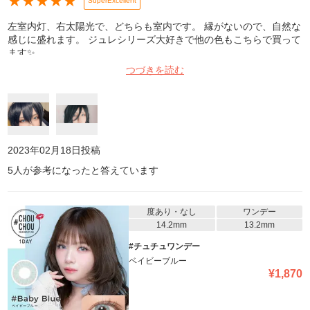
★
★
★
★
★
SuperExcellent
左室内灯、右太陽光で、どちらも室内です。 縁がないので、自然な
感じに盛れます。 ジュレシリーズ大好きで他の色もこちらで買って
ます✨
つづきを読む
2023年02月18日
投稿
5
人が参考になったと答えています
度あり・なし
ワンデー
14.2mm
13.2mm
#チュチュワンデー
ベイビーブルー
¥
1,870