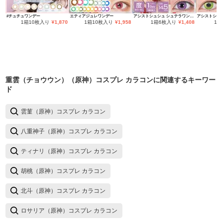
#チュチュワンデー
エティアジュレワンデー
アシストシュシュ シュテラワンデー
1箱10枚入り
¥
1,870
1箱10枚入り
¥
1,958
1箱6枚入り
¥
1,408
1
重雲（チョウウン）（原神）コスプレ カラコン
に関連するキーワー
ド
雲菫（原神）コスプレ カラコン
八重神子（原神）コスプレ カラコン
ティナリ（原神）コスプレ カラコン
胡桃（原神）コスプレ カラコン
北斗（原神）コスプレ カラコン
ロサリア（原神）コスプレ カラコン