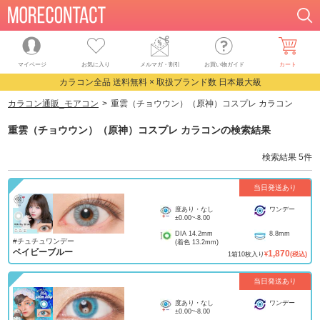
マイページ
お気に入り
メルマガ・割引
お買い物ガイド
カート
カラコン全品 送料無料 × 取扱ブランド数 日本最大級
カラコン通販_モアコン
重雲（チョウウン）（原神）コスプレ カラコン
重雲（チョウウン）（原神）コスプレ カラコン
の検索結果
検索結果
5
件
当日発送あり
度あり・なし
ワンデー
±0.00
~
-8.00
DIA
14.2mm
8.8mm
#チュチュワンデー
(着色
13.2mm
)
ベイビーブルー
1,870
1
箱
10
枚入り
¥
(税込)
当日発送あり
度あり・なし
ワンデー
±0.00
~
-8.00