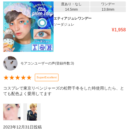
度あり・なし
ワンデー
14.5mm
13.8mm
エティアジュレワンデー
ソーダジュレ
¥
1,958
モアコンユーザーの声
(登録件数:
3
)
★
★
★
★
★
SuperExcellent
コスプレで東京リベンジャーズの松野千冬をした時使用したら、と
ても配色よく愛用してます
2023年12月31日
投稿