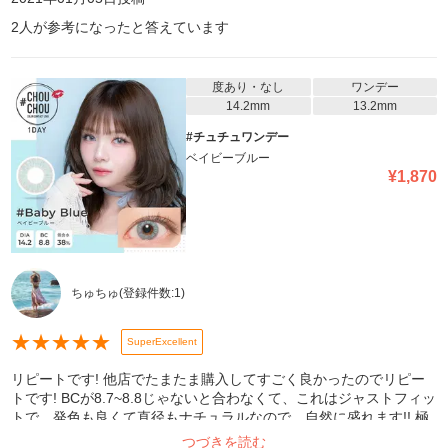
2
人が参考になったと答えています
度あり・なし
ワンデー
14.2mm
13.2mm
#チュチュワンデー
ベイビーブルー
¥
1,870
ちゅちゅ
(登録件数:
1
)
★
★
★
★
★
SuperExcellent
リピートです! 他店でたまたま購入してすごく良かったのでリピー
トです! BCが8.7~8.8じゃないと合わなくて、これはジャストフィッ
トで、発色も良くて直径もナチュラルなので、自然に盛れます!! 極
度のドライアイですが、こちらは装着前に目薬をしただけで長時間
つづきを読む