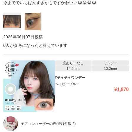
今まででいちばんすきかもですかわいい😭😭😭😭
2026年06月07日
投稿
0
人が参考になったと答えています
度あり・なし
ワンデー
14.2mm
13.2mm
#チュチュワンデー
ベイビーブルー
¥
1,870
モアコンユーザーの声
(登録件数:
2
)