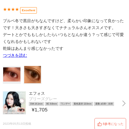
★★★★
Excellent
ブルベ冬で黒目がちなんですけど、柔らかい印象になって良かった
です！大きさも大きすぎなくてナチュラルさんオススメです。
デートとかでももしかしたらいつもとなんか違う？って感じで可愛
くなれるかもしれないです
乾燥はあんまり感じなかったです
つづきを読む
エフォス
ブリーズグレー
DIA 14.1mm
BC 8.6mm
ワンデー
着色直径 13.0mm
度数 ±0.00~ -8.00
¥1,705
2023年05月13日投稿
8参考になった