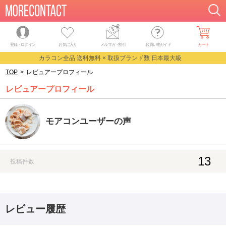
登録・ログイン
お気に入り
メルマガ
・
割引
お買い物ガイド
カート
カラコン全品 送料無料 × 取扱ブランド数 日本最大級
TOP
>
レビュアープロフィール
レビュアープロフィール
モアコンユーザーの声
13
投稿件数
レビュー履歴