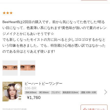
★★★
BeeHeartBは2回目の購入です。前から気になってた色でした!明る
い目になって、色素薄い系になれます!黄色味が強いので夏のオレン
ジメイクとかにもあいそうです☆
でも新しくなったモイストの方に比べると少しゴロゴロするかなと
いう印象を抱きました。でも、特別着け心地が悪い訳ではなかった
のである分はとりあえず使います!
ビーハートビーワンデー
106-BR
DIA 14.0mm
BC 8.6mm
ワンデー
着色直径 13.2mm
度数 -0.50~ -0.50
¥1,760
2020年07月02日投稿
1参考になった