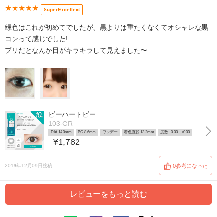
★★★★★
SuperExcellent
緑色はこれが初めてでしたが、黒よりは重たくなくてオシャレな黒
コンって感じでした!
プリだとなんか目がキラキラして見えました〜
ビーハートビー
103-GR
DIA 14.0mm
BC 8.6mm
ワンデー
着色直径 13.2mm
度数 ±0.00~ ±0.00
¥1,782
2019年12月09日投稿
0参考になった
レビューをもっと読む