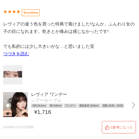
★★★★
Excellent
レヴィアの違う色を買った特典で着けました!なんか、ふんわり女の
子の目になれます。乾きとか痛みは感じなかったです!
でも私的には少し大きいかな…と思いました笑
つづきを読む
レヴィア ワンデー
シアーセーブル
DIA 14.1mm
BC 8.6mm
ワンデー
着色直径 13.6mm
度数 ±0.00~ -10.00
¥1,716
2019年12月21日投稿
1参考になった