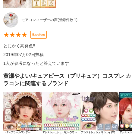
モアコンユーザーの声
(登録件数:
1
)
★
★
★
★
Excellent
とにかく高発色!!
2019年07月02日
投稿
1
人が参考になったと答えています
黄瀬やよい/キュアピース（プリキュア）コスプレ カ
ラコン
に関連するブランド
エティアクールワンデー
アシストシュシュ パピーラワンデー
アシストシュシュ リシェイドワンデー