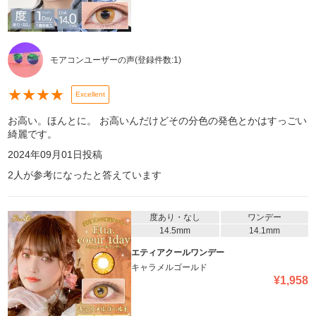
モアコンユーザーの声
(登録件数:
1
)
★
★
★
★
Excellent
お高い。ほんとに。 お高いんだけどその分色の発色とかはすっごい
綺麗です。
2024年09月01日
投稿
2
人が参考になったと答えています
度あり・なし
ワンデー
14.5mm
14.1mm
エティアクールワンデー
キャラメルゴールド
¥
1,958