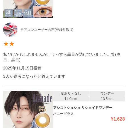
モアコンユーザーの声
(登録件数:
1
)
★
★
私だけかもしれませんが、うっすら黒目が透けていました。笑(奥
目、黒目)
2025年11月15日
投稿
3
人が参考になったと答えています
度あり・なし
ワンデー
14.0mm
13.5mm
アシストシュシュ リシェイドワンデー
ハニーグラス
¥
1,628