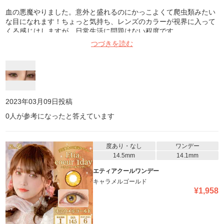
血の悪魔やりました。意外と盛れるのにかっこよくて爬虫類みたい
な目になれます！ちょっと気持ち、レンズのカラーが視界に入って
くる感じはしますが、日常生活に問題はない程度です。
つづきを読む
2023年03月09日
投稿
0
人が参考になったと答えています
度あり・なし
ワンデー
14.5mm
14.1mm
エティアクールワンデー
キャラメルゴールド
¥
1,958