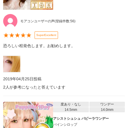
モアコンユーザーの声
(登録件数:
56
)
★
★
★
★
★
SuperExcellent
恐ろしい程発色します。お勧めします。
2019年04月25日
投稿
2
人が参考になったと答えています
度あり・なし
ワンデー
14.5mm
14.0mm
アシストシュシュ パピーラワンデー
パインシロップ