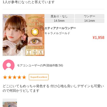
1
人が参考になったと答えています
度あり・なし
ワンデー
14.5mm
14.1mm
エティアクールワンデー
キャラメルゴールド
¥
1,958
モアコンユーザーの声
(登録件数:
56
)
★
★
★
★
★
SuperExcellent
どこにいてもめっちゃ発色する 付け心地も良いしデザインも可愛い
ので何回かリピしてます