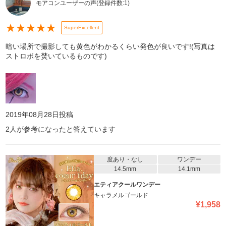
モアコンユーザーの声
(登録件数:
1
)
★
★
★
★
★
SuperExcellent
暗い場所で撮影しても黄色がわかるくらい発色が良いです!(写真は
ストロボを焚いているものです)
2019年08月28日
投稿
2
人が参考になったと答えています
度あり・なし
ワンデー
14.5mm
14.1mm
エティアクールワンデー
キャラメルゴールド
¥
1,958