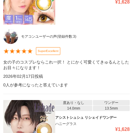
¥
1,628
モアコンユーザーの声
(登録件数:
3
)
★
★
★
★
★
SuperExcellent
女の子のコスプレならこれ一択！ とにかく可愛くてきゅるんとした
お目々になります！
2026年02月17日
投稿
0
人が参考になったと答えています
度あり・なし
ワンデー
14.0mm
13.5mm
アシストシュシュ リシェイドワンデー
ハニーグラス
¥
1,628