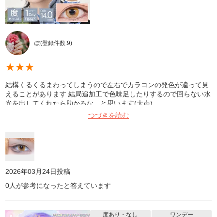
ぽ
(登録件数:
9
)
★
★
★
結構くるくるまわってしまうので左右でカラコンの発色が違って見
えることがあります 結局追加工で色味足したりするので回らない水
光を出してくれたら助かるな…と思います(大声)
つづきを読む
2026年03月24日
投稿
0
人が参考になったと答えています
度あり・なし
ワンデー