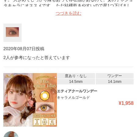
タキャラにオススメです。 ただ結構乾きやすいので星1つ下げまし
た。
つづきを読む
2020年08月07日
投稿
2
人が参考になったと答えています
度あり・なし
ワンデー
14.5mm
14.1mm
エティアクールワンデー
キャラメルゴールド
¥
1,958