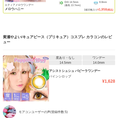
DIA
14.5mm
8.8mm
エティアメロウワンデー
(着色
13.7mm
)
メロウハニー
1,958
1
箱
10
枚入り
¥
(税込)
黄瀬やよい/キュアピース（プリキュア）コスプレ カラコン
のレビ
ュー
度あり・なし
ワンデー
14.5mm
14.0mm
アシストシュシュ パピーラワンデー
パインシロップ
¥
1,628
モアコンユーザーの声
(登録件数:
5
)