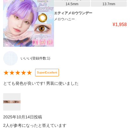
14.5mm
13.7mm
エティアメロウワンデー
メロウハニー
¥
1,958
いいい
(登録件数:
1
)
★
★
★
★
★
SuperExcellent
とても発色が良いです! 男装に使いました
2025年10月14日
投稿
2
人が参考になったと答えています