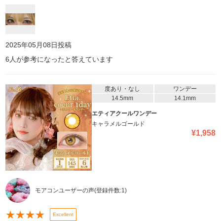
2025年05月08日
投稿
6
人が参考になったと答えています
度あり・なし
ワンデー
14.5mm
14.1mm
エティアクールワンデー
キャラメルゴールド
¥
1,958
モアコンユーザーの声
(登録件数:
1
)
★
★
★
★
Excellent