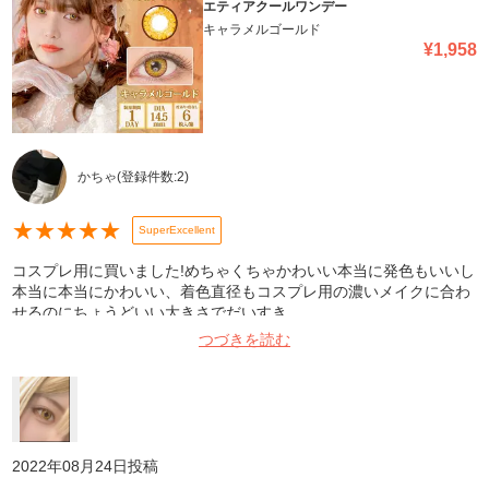
エティアクールワンデー
キャラメルゴールド
¥
1,958
かちゃ
(登録件数:
2
)
★
★
★
★
★
SuperExcellent
コスプレ用に買いました!めちゃくちゃかわいい本当に発色もいいし
本当に本当にかわいい、着色直径もコスプレ用の濃いメイクに合わ
せるのにちょうどいい大きさでだいすき
つづきを読む
2022年08月24日
投稿