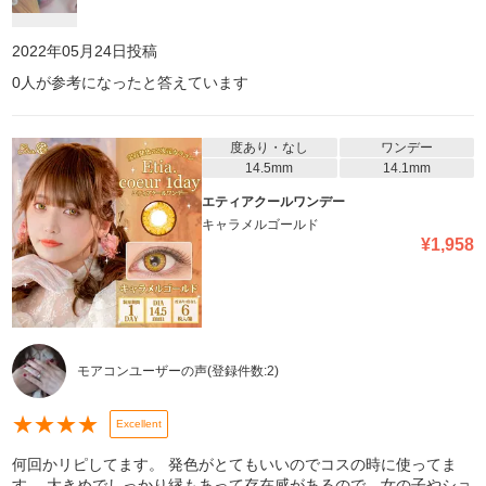
2022年05月24日
投稿
0
人が参考になったと答えています
度あり・なし
ワンデー
14.5mm
14.1mm
エティアクールワンデー
キャラメルゴールド
¥
1,958
モアコンユーザーの声
(登録件数:
2
)
★
★
★
★
Excellent
何回かリピしてます。 発色がとてもいいのでコスの時に使ってま
す。 大きめでしっかり縁もあって存在感があるので、女の子やショ