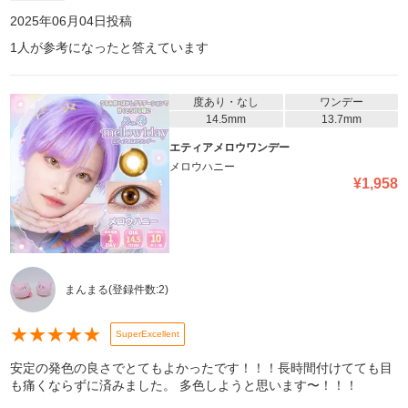
2025年06月04日
投稿
1
人が参考になったと答えています
度あり・なし
ワンデー
14.5mm
13.7mm
エティアメロウワンデー
メロウハニー
¥
1,958
まんまる
(登録件数:
2
)
★
★
★
★
★
SuperExcellent
安定の発色の良さでとてもよかったです！！！長時間付けてても目
も痛くならずに済みました。 多色しようと思います〜！！！