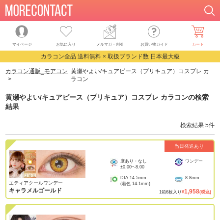
マイページ
お気に入り
メルマガ・割引
お買い物ガイド
カート
カラコン全品 送料無料 × 取扱ブランド数 日本最大級
カラコン通販_モアコン
黄瀬やよい/キュアピース（プリキュア）コスプレ カ
ラコン
黄瀬やよい/キュアピース（プリキュア）コスプレ カラコン
の検索
結果
検索結果
5
件
当日発送あり
度あり・なし
ワンデー
±0.00
~
-8.00
DIA
14.5mm
8.8mm
エティアクールワンデー
(着色
14.1mm
)
キャラメルゴールド
1,958
1
箱
6
枚入り
¥
(税込)