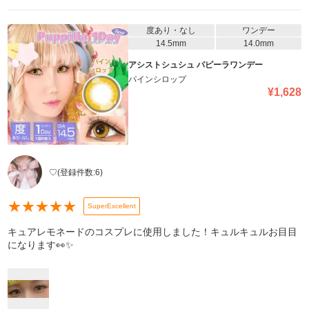
度あり・なし
ワンデー
14.5mm
14.0mm
アシストシュシュ パピーラワンデー
パインシロップ
¥
1,628
♡
(登録件数:
6
)
★
★
★
★
★
SuperExcellent
キュアレモネードのコスプレに使用しました！キュルキュルお目目
になります👀✨