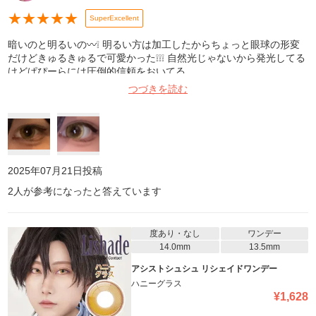
★
★
★
★
★
SuperExcellent
暗いのと明るいの〰️❕ 明るい方は加工したからちょっと眼球の形変
だけどきゅるきゅるで可愛かった❕❕❕ 自然光じゃないから発光してる
けどぱぴーらには圧倒的信頼をおいてる
つづきを読む
2025年07月21日
投稿
2
人が参考になったと答えています
度あり・なし
ワンデー
14.0mm
13.5mm
アシストシュシュ リシェイドワンデー
ハニーグラス
¥
1,628