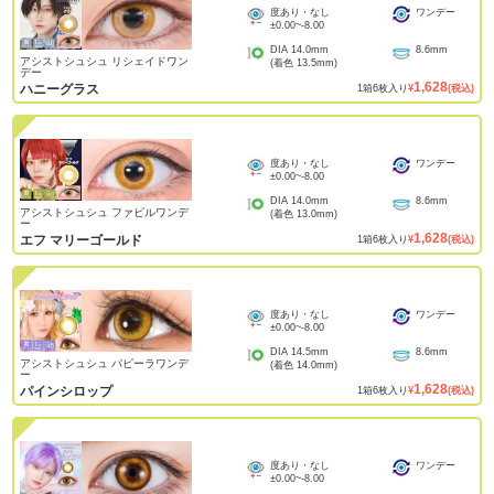
度あり・なし
ワンデー
±0.00
~
-8.00
DIA
14.0mm
8.6mm
アシストシュシュ リシェイドワン
(着色
13.5mm
)
デー
1,628
ハニーグラス
1
箱
6
枚入り
¥
(税込)
度あり・なし
ワンデー
±0.00
~
-8.00
DIA
14.0mm
8.6mm
アシストシュシュ ファビルワンデ
(着色
13.0mm
)
ー
1,628
エフ マリーゴールド
1
箱
6
枚入り
¥
(税込)
度あり・なし
ワンデー
±0.00
~
-8.00
DIA
14.5mm
8.6mm
アシストシュシュ パピーラワンデ
(着色
14.0mm
)
ー
1,628
パインシロップ
1
箱
6
枚入り
¥
(税込)
度あり・なし
ワンデー
±0.00
~
-8.00