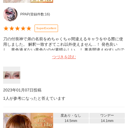
PPAP
(登録件数:
16
)
★
★
★
★
★
SuperExcellent
刀の付喪神で弟の名前をめちゃくちゃ間違えるキャラをやる際に使
用しました。 解釈一致すぎてこれ以外使えません…！ 発色良い
し、黄色過ぎない黄色なのが素晴らしい…！ 裏表間違えやすいので
お気を付けて！ 間違えるとめちゃくちゃズレるし痛いです！ オス
つづきを読む
スメです！！！！
2023年01月07日
投稿
1
人が参考になったと答えています
度あり・なし
ワンデー
14.5mm
14.1mm