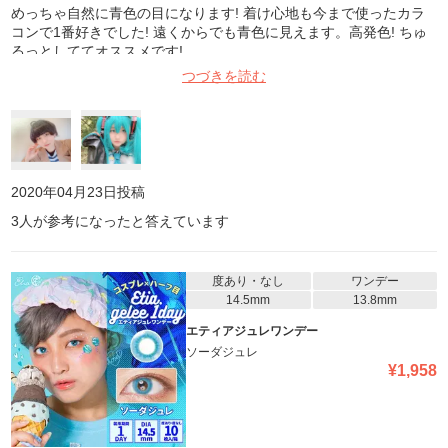
めっちゃ自然に青色の目になります! 着け心地も今まで使ったカラ
コンで1番好きでした! 遠くからでも青色に見えます。高発色! ちゅ
るっとしててオススメです!
つづきを読む
2020年04月23日
投稿
3
人が参考になったと答えています
度あり・なし
ワンデー
14.5mm
13.8mm
エティアジュレワンデー
ソーダジュレ
¥
1,958