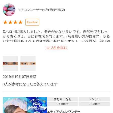
モアコンユーザーの声
(登録件数:
2
)
★
★
★
★
Excellent
Dハロ用に購入しました。発色がかなり良いです。自然光でもしっ
かり青く見え、目に存在感を与えます。(写真暗い方が自然光、明る
い方は照明あり)でも着色外径が私に合わずちょっと視界が一部ぼや
ける感じがありました。慣れればそこまで気になりません。普段使
つづきを読む
いは合わないかもしれません。参考になれば幸いです
2019年10月07日
投稿
3
人が参考になったと答えています
度あり・なし
ワンデー
14.5mm
13.8mm
エティアジュレワンデー