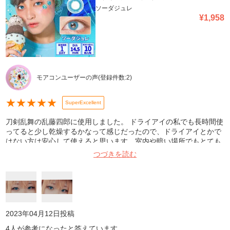
ソーダジュレ
¥
1,958
モアコンユーザーの声
(登録件数:
2
)
★
★
★
★
★
SuperExcellent
刀剣乱舞の乱藤四郎に使用しました。 ドライアイの私でも長時間使
ってると少し乾燥するかなって感じだったので、ドライアイとかで
はない方は安心して使えると思います。室内や暗い場所でもとても
良く発色し、自然光やライトの前だととっても綺麗な色になりま
つづきを読む
す。画像は少し暗めな室内です。直径も大きすぎず、フチなしで男
装にも女装にも使いやすい良いカラコンだと思います。私は好きす
ぎて何度もリピートしてます!
2023年04月12日
投稿
4
人が参考になったと答えています