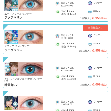
度あり・なし
ワンデー
±0.00
~
-8.00
DIA
14.5mm
8.8mm
エティアクールワンデー
(着色
14.1mm
)
アクアマリン
1,958
1
箱
6
枚入り
¥
(税込)
当日発送あり
度あり・なし
ワンデー
±0.00
~
-8.00
DIA
14.5mm
8.8mm
エティアジュレワンデー
(着色
13.8mm
)
ソーダジュレ
1,958
1
箱
10
枚入り
¥
(税込)
度あり・なし
ワンデー
±0.00
~
-8.00
DIA
14.5mm
8.7mm
アシストシュシュ ハナビワンデー
(着色
13.8mm
)
UV
1,099
晴天丸UV
1
箱
6
枚入り
¥
(税込)
度あり・なし
ワンデー
-1.00
~
-7.50
DIA
14.0mm
8.6mm