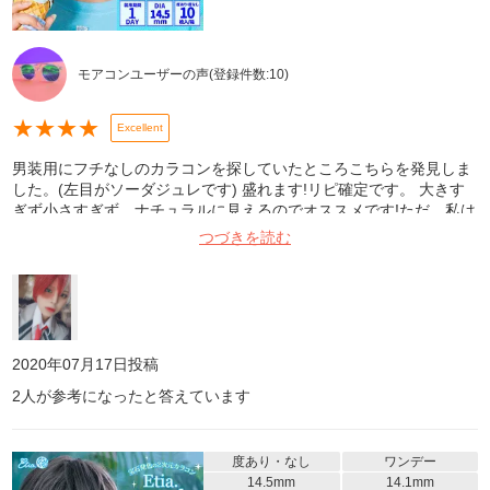
モアコンユーザーの声
(登録件数:
10
)
★
★
★
★
Excellent
男装用にフチなしのカラコンを探していたところこちらを発見しま
した。(左目がソーダジュレです) 盛れます!リピ確定です。 大きす
ぎず小さすぎず、ナチュラルに見えるのでオススメです!ただ、私は
目が乾燥してしまい長時間は付けられませんでした(><)
つづきを読む
2020年07月17日
投稿
2
人が参考になったと答えています
度あり・なし
ワンデー
14.5mm
14.1mm