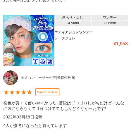
1
人が参考になったと答えています
度あり・なし
ワンデー
14.5mm
13.8mm
エティアジュレワンデー
ソーダジュレ
¥
1,958
モアコンユーザーの声
(登録件数:
9
)
★
★
★
★
★
SuperExcellent
発色が良くて使いやすかった! 普段はゴロゴロしがちだけどそんな
に気にならなくて 1日つけててもしんどくなかったです!
2022年03月18日
投稿
4
人が参考になったと答えています