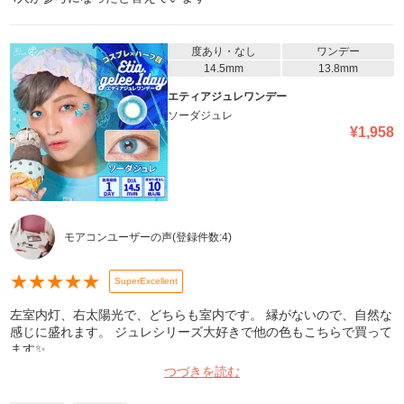
度あり・なし
ワンデー
14.5mm
13.8mm
エティアジュレワンデー
ソーダジュレ
¥
1,958
モアコンユーザーの声
(登録件数:
4
)
★
★
★
★
★
SuperExcellent
左室内灯、右太陽光で、どちらも室内です。 縁がないので、自然な
感じに盛れます。 ジュレシリーズ大好きで他の色もこちらで買って
ます✨
つづきを読む