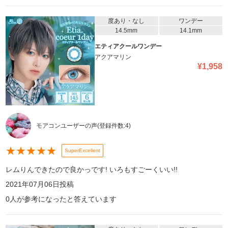
度あり・なし
ワンデー
14.5mm
14.1mm
エティアクールワンデー
アクアマリン
¥
1,958
モアコンユーザーの声
(登録件数:
4
)
★
★
★
★
★
SuperExcellent
レムりんできたので良かっです! いろもすごーくいい!!
2021年07月06日
投稿
0
人が参考になったと答えています