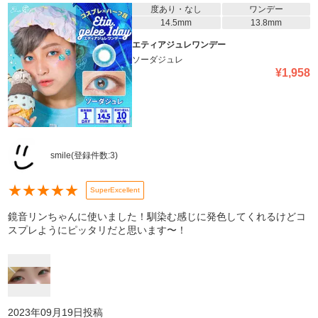
度あり・なし
ワンデー
14.5mm
13.8mm
エティアジュレワンデー
ソーダジュレ
¥
1,958
smile
(登録件数:
3
)
★
★
★
★
★
SuperExcellent
鏡音リンちゃんに使いました！馴染む感じに発色してくれるけどコ
スプレようにピッタリだと思います〜！
2023年09月19日
投稿