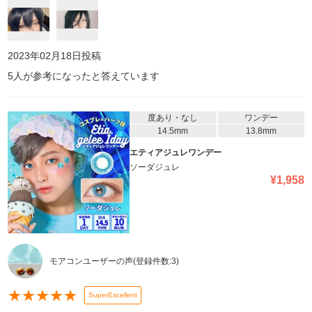
2023年02月18日
投稿
5
人が参考になったと答えています
度あり・なし
ワンデー
14.5mm
13.8mm
エティアジュレワンデー
ソーダジュレ
¥
1,958
モアコンユーザーの声
(登録件数:
3
)
★
★
★
★
★
SuperExcellent