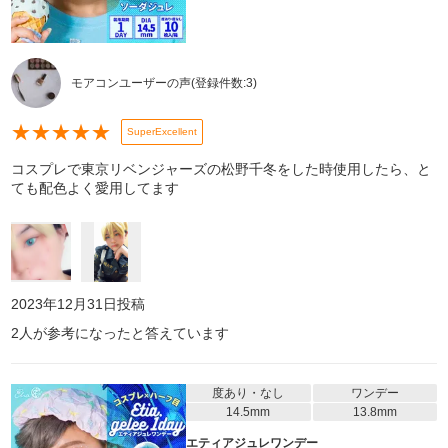
モアコンユーザーの声
(登録件数:
3
)
★
★
★
★
★
SuperExcellent
コスプレで東京リベンジャーズの松野千冬をした時使用したら、と
ても配色よく愛用してます
2023年12月31日
投稿
2
人が参考になったと答えています
度あり・なし
ワンデー
14.5mm
13.8mm
エティアジュレワンデー