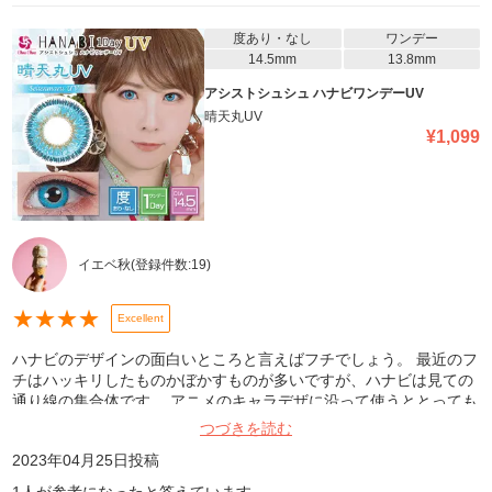
度あり・なし
ワンデー
14.5mm
13.8mm
アシストシュシュ ハナビワンデーUV
晴天丸UV
¥
1,099
イエベ秋
(登録件数:
19
)
★
★
★
★
Excellent
ハナビのデザインの面白いところと言えばフチでしょう。 最近のフ
チはハッキリしたものかぼかすものが多いですが、ハナビは見ての
通り線の集合体です。 アニメのキャラデザに沿って使うととっても
いいと思います。
つづきを読む
2023年04月25日
投稿