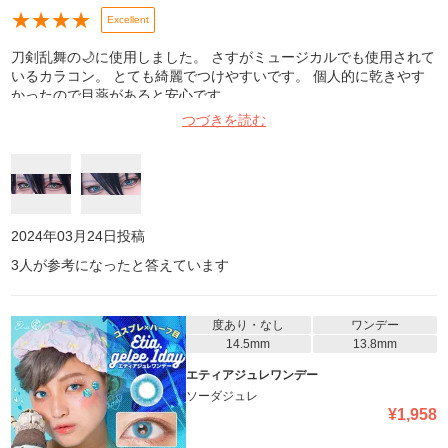
★
★
★
★
Excellent
刀剣乱舞の🌙に使用しました。 さすがミュージカルでも使用されて
いるカラコン。 とても綺麗でつけやすいです。 個人的に乾きやす
かったので目薬があると安心です。
つづきを読む
2024年03月24日
投稿
3
人が参考になったと答えています
度あり・なし
ワンデー
14.5mm
13.8mm
エティアジュレワンデー
ソーダジュレ
¥
1,958