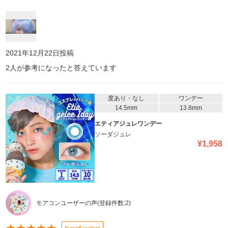
きなので、エティアで青眼に挑戦してみたら、めちゃくちゃ可愛か
ったです。やはり写真盛れは凄いです!コスプレならこれって感じで
す。値段は張りますが...それだけの価値あります。 発色がめちゃく
ちゃいいので、生で見ると人間味が少ないというか少し怖さはあり
ます(笑)近寄りがたさみたいな...。 でもめちゃくちゃ写真映えした
し、可愛く撮れたので満足です。青いウィッグつけたら、イエベの
2021年12月22日
投稿
私でも発色のいい青眼が浮かなかったです! (この日は試しに付けて
2
人が参考になったと答えています
みただけなので、メイク(特に眉毛は)キャラを再現出来てなくて申
し訳ないです。) エティアは発色がすごく良くて下の瞳の色は全然
関係なく使えるので、瞳が暗い色だろうと最高の発色です。ガチガ
チに派手なの付けたい人とかコスプレ用探してる人におすすめです!
度あり・なし
ワンデー
14.5mm
13.8mm
エティアジュレワンデー
ソーダジュレ
¥
1,958
モアコンユーザーの声
(登録件数:
2
)
SuperExcellent