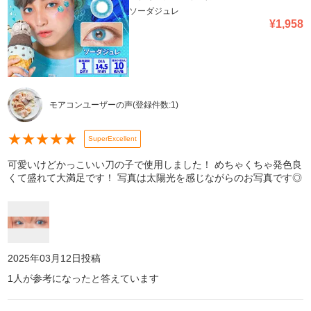
ソーダジュレ
¥
1,958
モアコンユーザーの声
(登録件数:
1
)
★
★
★
★
★
SuperExcellent
可愛いけどかっこいい刀の子で使用しました！ めちゃくちゃ発色良
くて盛れて大満足です！ 写真は太陽光を感じながらのお写真です◎
2025年03月12日
投稿
1
人が参考になったと答えています