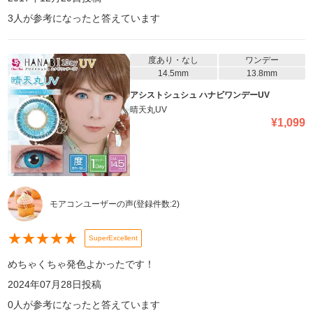
3
人が参考になったと答えています
度あり・なし
ワンデー
14.5mm
13.8mm
アシストシュシュ ハナビワンデーUV
晴天丸UV
¥
1,099
モアコンユーザーの声
(登録件数:
2
)
★
★
★
★
★
SuperExcellent
めちゃくちゃ発色よかったです！
2024年07月28日
投稿
0
人が参考になったと答えています