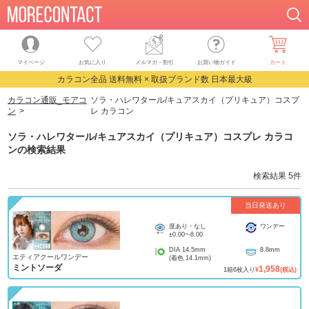
マイページ
お気に入り
メルマガ・割引
お買い物ガイド
カート
カラコン全品 送料無料 × 取扱ブランド数 日本最大級
カラコン通販_モアコ
ソラ・ハレワタール/キュアスカイ（プリキュア）コスプ
ン
レ カラコン
ソラ・ハレワタール/キュアスカイ（プリキュア）コスプレ カラコ
ン
の検索結果
検索結果
5
件
当日発送あり
度あり・なし
ワンデー
±0.00
~
-8.00
DIA
14.5mm
8.8mm
エティアクールワンデー
(着色
14.1mm
)
ミントソーダ
1,958
1
箱
6
枚入り
¥
(税込)