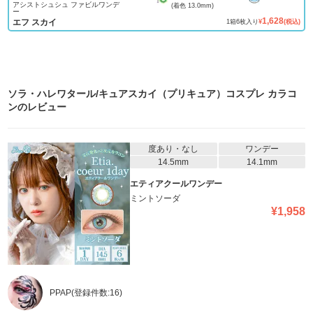
アシストシュシュ ファビルワンデ
(着色
13.0mm
)
ー
1,628
エフ スカイ
1
箱
6
枚入り
¥
(税込)
ソラ・ハレワタール/キュアスカイ（プリキュア）コスプレ カラコ
ン
のレビュー
度あり・なし
ワンデー
14.5mm
14.1mm
エティアクールワンデー
ミントソーダ
¥
1,958
PPAP
(登録件数:
16
)