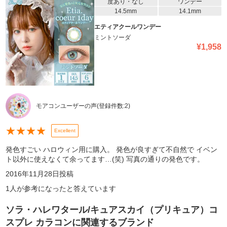
度あり・なし
ワンデー
14.5mm
14.1mm
エティアクールワンデー
ミントソーダ
¥
1,958
モアコンユーザーの声
(登録件数:
2
)
★
★
★
★
Excellent
発色すごい ハロウィン用に購入。 発色が良すぎて不自然で イベン
ト以外に使えなくて余ってます…(笑) 写真の通りの発色です。
2016年11月28日
投稿
1
人が参考になったと答えています
ソラ・ハレワタール/キュアスカイ（プリキュア）コ
スプレ カラコン
に関連するブランド