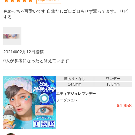
★
★
★
★
★
色めっちゃ可愛いです 自然だしゴロゴロもせず潤ってます。 リピ
する
2021年02月12日
投稿
0
人が参考になったと答えています
度あり・なし
ワンデー
14.5mm
13.8mm
エティアジュレワンデー
ソーダジュレ
¥
1,958