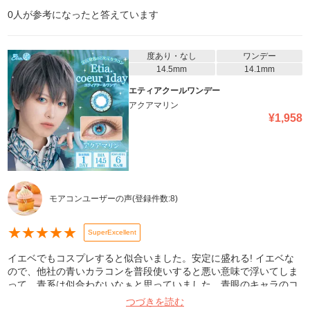
0
人が参考になったと答えています
度あり・なし
ワンデー
14.5mm
14.1mm
エティアクールワンデー
アクアマリン
¥
1,958
モアコンユーザーの声
(登録件数:
8
)
★
★
★
★
★
SuperExcellent
イエベでもコスプレすると似合いました。安定に盛れる! イエベな
ので、他社の青いカラコンを普段使いすると悪い意味で浮いてしま
って、青系は似合わないなぁと思っていました。青眼のキャラのコ
スプレをしたいなぁと思い、エティア(の緑色や紫)のカラコンが好
つづきを読む