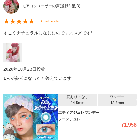
モアコンユーザーの声
(登録件数:
3
)
★
★
★
★
★
SuperExcellent
すごくナチュラルになじむのでオススメです!
2020年10月23日
投稿
1
人が参考になったと答えています
度あり・なし
ワンデー
14.5mm
13.8mm
エティアジュレワンデー
ソーダジュレ
¥
1,958