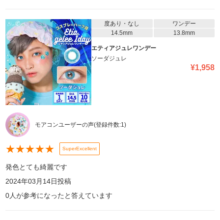
度あり・なし
ワンデー
14.5mm
13.8mm
エティアジュレワンデー
ソーダジュレ
¥
1,958
モアコンユーザーの声
(登録件数:
1
)
★
★
★
★
★
SuperExcellent
発色とても綺麗です
2024年03月14日
投稿
0
人が参考になったと答えています