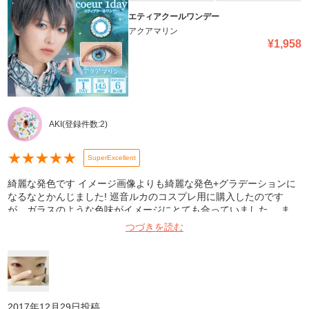
エティアクールワンデー
アクアマリン
¥
1,958
AKI
(登録件数:
2
)
★
★
★
★
★
SuperExcellent
綺麗な発色です イメージ画像よりも綺麗な発色+グラデーションに
なるなとかんじました! 巡音ルカのコスプレ用に購入したのです
が、ガラスのような色味がイメージにとても合っていました。 ま
た、初めてのカラコンだったため痛みやトラブルなど不安だったの
つづきを読む
ですが、何も問題なくイベントを楽しめました。 発送、対応も迅速
で助かりました。
2017年12月29日
投稿