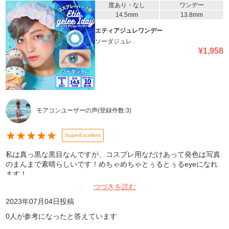
度あり・なし
ワンデー
14.5mm
13.8mm
エティアジュレワンデー
ソーダジュレ
¥
1,958
モアコンユーザーの声
(登録件数:
3
)
★
★
★
★
★
SuperExcellent
私は真っ黒な黒目なんですが、コスプレ用なだけあって発色は写真
のまんまで素晴らしいです！めちゃめちゃとぅるとぅるeyeになれ
ます！
つづきを読む
2023年07月04日
投稿
0
人が参考になったと答えています