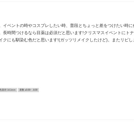
。イベントの時やコスプレしたい時、普段とちょっと差をつけたい時に
。長時間つけるなら目薬は必須だと思います!クリスマスイベントにト
クにも馴染む色だと思います!(ガッツリメイクしたけど)。またリピし
色直径 14.1mm
度数 ±0.00~ -8.00