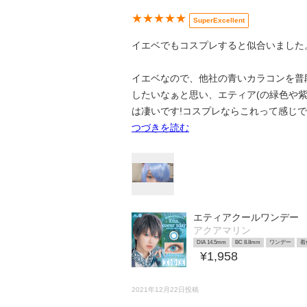
★★★★★
SuperExcellent
イエベでもコスプレすると似合いました
イエベなので、他社の青いカラコンを普
したいなぁと思い、エティア(の緑色や
は凄いです!コスプレならこれって感じで
つづきを読む
エティアクールワンデー
アクアマリン
DIA 14.5mm
BC 8.8mm
ワンデー
着
¥1,958
2021年12月22日投稿