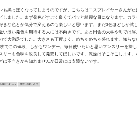
ンも黒っぽくなってしまうのですが、こちらはコスプレイヤーさんがた
ピしました。まず発色がすごく良くてパッと綺麗な目になります。カラ
好きな色とか気分で変えるのも楽しいと思います。まだ3色ほどしか試
近い淡い発色を期待する人には不向きです。あと田舎の大学や町では浮き
ので大満足でした。大きさも丁度よく、めちゃめちゃ盛れます。知らな
。6枚でこの値段、しかもワンデー。毎日使いたいと思いマンスリーを探
スリーも色味を改良して発売してほしいです。乾燥はそこそこします。
どは不向きかも知れませんが日常には支障ないです。
色直径 14.1mm
度数 ±0.00~ -8.00