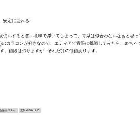
。安定に盛れる!
段使いすると悪い意味で浮いてしまって、青系は似合わないなぁと思っ
紫)のカラコンが好きなので、エティアで青眼に挑戦してみたら、めちゃ
す。値段は張りますが...それだけの価値あります。
色直径 14.1mm
度数 ±0.00~ -8.00