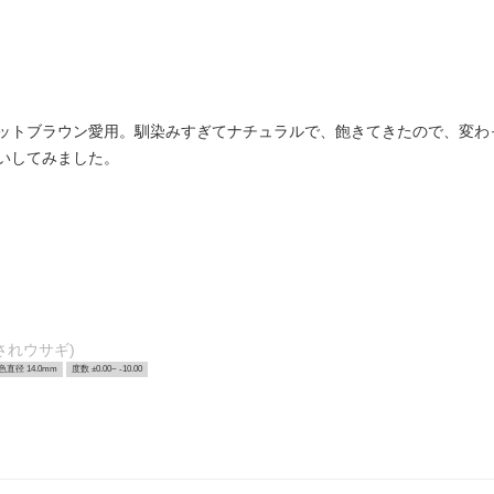
ットブラウン愛用。馴染みすぎてナチュラルで、飽きてきたので、変わ
いしてみました。
されウサギ)
色直径 14.0mm
度数 ±0.00~ -10.00