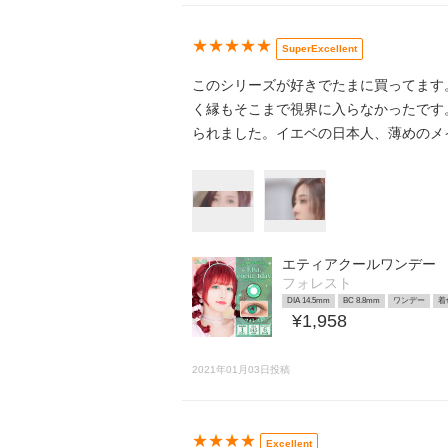
★★★★★
SuperExcellent
このシリーズが好きでたまに買ってます
く縁もそこまで視界に入らなかったです
られました。イエベの日本人、薄めのメイ
エティアクールワンデー
フォレスト
DIA 14.5mm
BC 8.8mm
ワンデー
着
¥1,958
2021年01月03日投稿
★★★★
Excellent