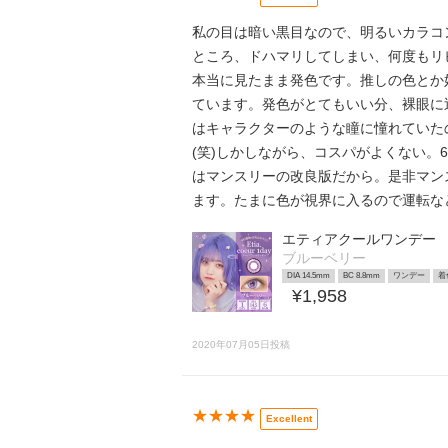
私の目は暗い黒目なので、明るいカラコ
ところ、ドハマリしてしまい、何度もリ
本当に見たまま発色です。推しの色とか
ています。発色がとてもいい分、裸眼に
はキャラクターのような瞳に憧れていた
(笑)しかしながら、コスパがよくない
はマンスリーの改良版だから。是非マン
ます。たまに色が視界に入るので運転な
エティアクールワンデー
ブルーベリー
DIA 14.5mm
BC 8.8mm
ワンデー
着
¥1,958
2020年07月05日投稿
★★★★
Excellent