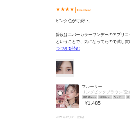
★★★★
Excellent
ピンク色が可愛い。
普段はエバーカラーワンデーのアプリコ
ということで、気になってたので試し買
つづきを読む
フルーリー
リングピンクブラウン(愛
DIA 14.5mm
BC 8.6mm
ワンデー
着
¥1,485
2021年12月25日投稿