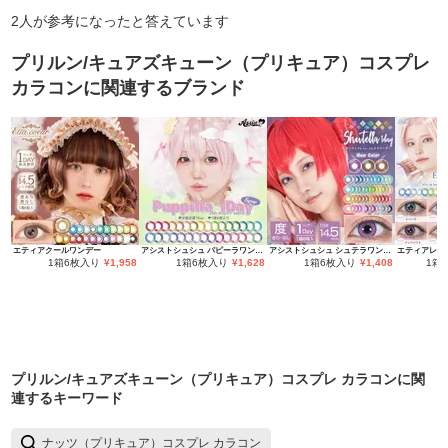
2
人が参考になったと答えています
プリルン/キュアズキューン（プリキュア）コスプレ
カラコン
に関連するブランド
エティアクールワンデー
アシストシュシュ パピーラワンデー
アシストシュシュ シュテラワンデー
エティアレオ
1箱6枚入り
¥
1,958
1箱6枚入り
¥
1,628
1箱6枚入り
¥
1,408
1箱
プリルン/キュアズキューン（プリキュア）コスプレ カラコン
に関
連するキーワード
ナッツ（プリキュア）コスプレ カラコン