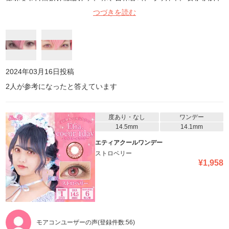
す︎^_^👍
つづきを読む
2024年03月16日
投稿
2
人が参考になったと答えています
度あり・なし
ワンデー
14.5mm
14.1mm
エティアクールワンデー
ストロベリー
¥
1,958
モアコンユーザーの声
(登録件数:
56
)