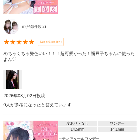
m
(登録件数:
2
)
★
★
★
★
★
SuperExcellent
めちゃくちゃ発色いい！！！超可愛かった！禰豆子ちゃんに使った
よん♡
2026年03月02日
投稿
0
人が参考になったと答えています
度あり・なし
ワンデー
14.5mm
14.1mm
エティアクールワンデー