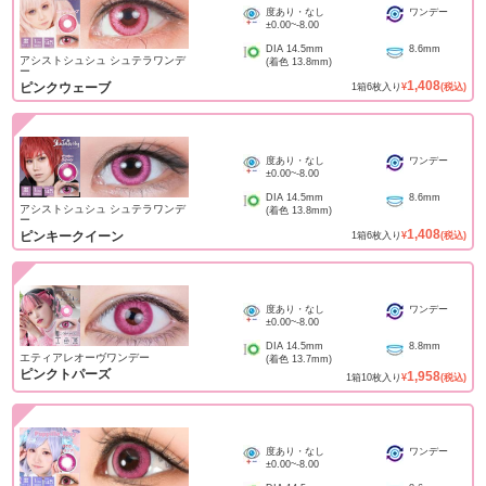
度あり・なし
ワンデー
±0.00
~
-8.00
DIA
14.5mm
8.6mm
アシストシュシュ シュテラワンデ
(着色
13.8mm
)
ー
1,408
ピンクウェーブ
1
箱
6
枚入り
¥
(税込)
度あり・なし
ワンデー
±0.00
~
-8.00
DIA
14.5mm
8.6mm
アシストシュシュ シュテラワンデ
(着色
13.8mm
)
ー
1,408
ピンキークイーン
1
箱
6
枚入り
¥
(税込)
度あり・なし
ワンデー
±0.00
~
-8.00
DIA
14.5mm
8.8mm
エティアレオーヴワンデー
(着色
13.7mm
)
ピンクトパーズ
1,958
1
箱
10
枚入り
¥
(税込)
度あり・なし
ワンデー
±0.00
~
-8.00