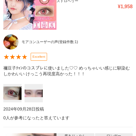
ストロベリー
¥
1,958
モアコンユーザーの声
(登録件数:
1
)
★
★
★
★
Excellent
禰豆子ﾁｬﾝのコスプレに使いました♡♡ めっちゃいい感じに馴染む
しかわいい けっこう再現度高かった！！！
2024年09月28日
投稿
0
人が参考になったと答えています