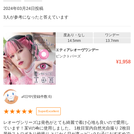
2024年03月24日
投稿
3
人が参考になったと答えています
度あり・なし
ワンデー
14.5mm
13.7mm
エティアレオーヴワンデー
ピンクトパーズ
¥
1,958
👶🏻🩵
(登録件数:
6
)
★
★
★
★
★
SuperExcellent
レオーヴシリーズは発色がとても綺麗で着け心地も良いので愛用し
ています！某Vの‪🎋‬に使用しました。 1枚目室内自然光自撮り 2枚目
屋外ストロボあり他撮り とにかく目が真っピンクな子におすすめで