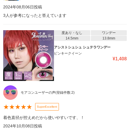
2024年08月06日
投稿
3
人が参考になったと答えています
度あり・なし
ワンデー
14.5mm
13.8mm
アシストシュシュ シュテラワンデー
ピンキークイーン
¥
1,408
モアコンユーザーの声
(登録件数:
2
)
★
★
★
★
★
SuperExcellent
着色直径が控えめだから使いやすいです、！
2024年10月08日
投稿