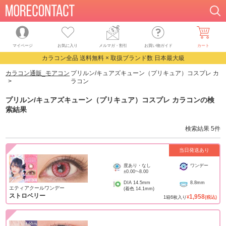
マイページ
お気に入り
メルマガ・割引
お買い物ガイド
カート
カラコン全品 送料無料 × 取扱ブランド数 日本最大級
カラコン通販_モアコン
プリルン/キュアズキューン（プリキュア）コスプレ カ
ラコン
プリルン/キュアズキューン（プリキュア）コスプレ カラコン
の検
索結果
検索結果
5
件
当日発送あり
度あり・なし
ワンデー
±0.00
~
-8.00
DIA
14.5mm
8.8mm
エティアクールワンデー
(着色
14.1mm
)
ストロベリー
1,958
1
箱
6
枚入り
¥
(税込)