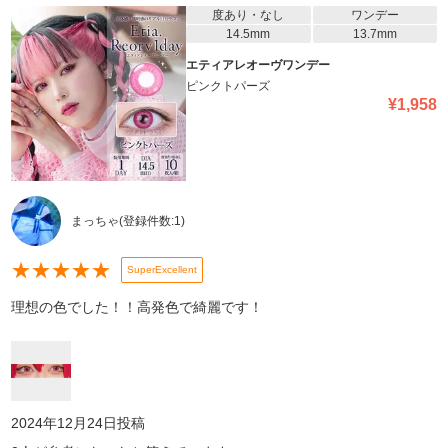
度あり・なし
ワンデー
14.5mm
13.7mm
エティアレオーヴワンデー
ピンクトパーズ
¥
1,958
まっちゃ
(登録件数:
1
)
★
★
★
★
★
SuperExcellent
理想の色でした！！高発色で綺麗です！
2024年12月24日
投稿