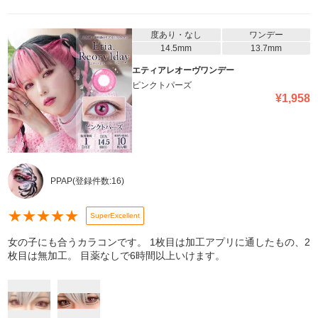
度あり・なし
ワンデー
14.5mm
13.7mm
エティアレオーヴワンデー
ピンクトパーズ
¥
1,958
PPAP
(登録件数:
16
)
★
★
★
★
★
SuperExcellent
女の子にも合うカラコンです。 1枚目は加工アプリに通したもの、2
枚目は無加工。 目薬なしで6時間以上いけます。