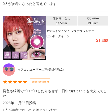
0
人が参考になったと答えています
度あり・なし
ワンデー
14.5mm
13.8mm
アシストシュシュ シュテラワンデー
ピンキークイーン
¥
1,408
モアコンユーザーの声
(登録件数:
2
)
★
★
★
★
★
SuperExcellent
発色も綺麗でゴロゴロしたりもせず一日中つけていても大丈夫でし
た。
2023年11月08日
投稿
1
人が参考になったと答えています