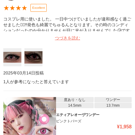
★
★
★
★
Excellent
コスプレ用に使いました。 一日中つけていましたが違和感なく過ご
せました🙆‍♀️‼️発色も綺麗でちゅるんとなります。その時のコンディ
ションだったのか分かりませんが目に光が入りませんでした🥲です
がいい商品だったのでリピート確定です❕ 1枚目室内光スマホ外カメ
つづきを読む
撮影目の加工ありカラコン加工なし 2枚目室内光無加工スマホ内カ
メ撮影 にな
2025年03月14日
投稿
1
人が参考になったと答えています
度あり・なし
ワンデー
14.5mm
13.7mm
エティアレオーヴワンデー
ピンクトパーズ
¥
1,958