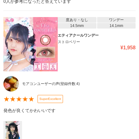
0
人が参考になったと答えています
度あり・なし
ワンデー
14.5mm
14.1mm
エティアクールワンデー
ストロベリー
¥
1,958
モアコンユーザーの声
(登録件数:
4
)
★
★
★
★
★
SuperExcellent
発色が良くてかわいいです