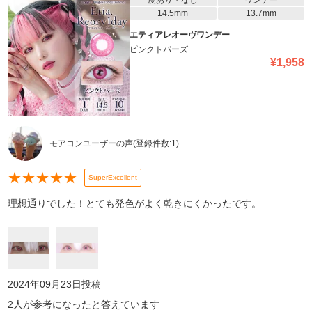
度あり・なし
ワンデー
14.5mm
13.7mm
エティアレオーヴワンデー
ピンクトパーズ
¥
1,958
モアコンユーザーの声
(登録件数:
1
)
★
★
★
★
★
SuperExcellent
理想通りでした！とても発色がよく乾きにくかったです。
2024年09月23日
投稿
2
人が参考になったと答えています