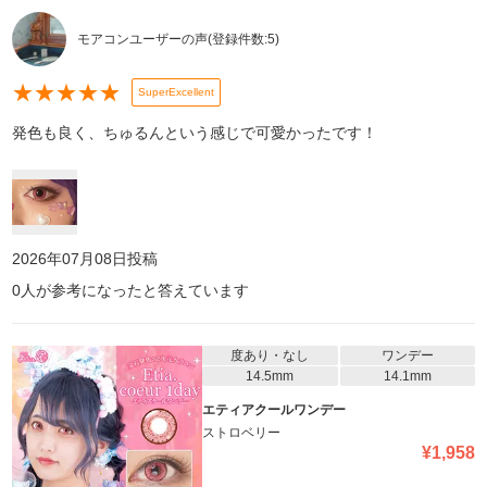
モアコンユーザーの声
(登録件数:
5
)
★
★
★
★
★
SuperExcellent
発色も良く、ちゅるんという感じで可愛かったです！
2026年07月08日
投稿
0
人が参考になったと答えています
度あり・なし
ワンデー
14.5mm
14.1mm
エティアクールワンデー
ストロベリー
¥
1,958