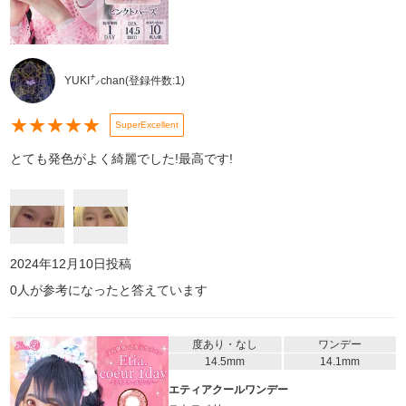
YUKI㌨chan
(登録件数:
1
)
★
★
★
★
★
SuperExcellent
とても発色がよく綺麗でした!最高です!
2024年12月10日
投稿
0
人が参考になったと答えています
度あり・なし
ワンデー
14.5mm
14.1mm
エティアクールワンデー