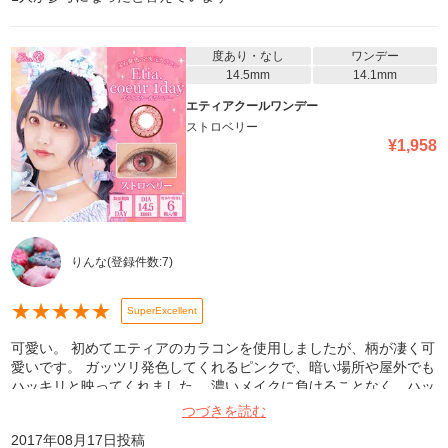
度あり・なし
ワンデー
14.5mm
14.1mm
エティアクールワンデー
ストロベリー
¥
1,958
りんな
(登録件数:
7
)
★
★
★
★
★
SuperExcellent
可愛い。 初めてエティアのカラコンを使用しましたが、柄が凄く可
愛いです。 ガッツリ発色してくれるピンクで、暗い場所や屋外でも
ハッキリと映ってくれました。 濃いメイクに負けることなく、ハッ
キリとした発色で気に入りました。 また他の色も使わせていただき
つづきを読む
ます。
2017年08月17日
投稿