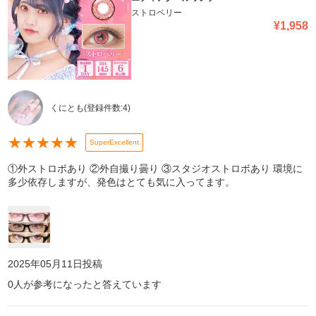
ストロベリー
¥
1,958
くにとも
(登録件数:
4
)
★
★
★
★
★
SuperExcellent
①外ストロボあり ②外自撮り曇り ③スタジオストロボあり 環境に
多少依存しますが、発色はとても気に入ってます。
2025年05月11日
投稿
0
人が参考になったと答えています