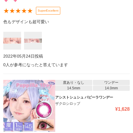
★
★
★
★
★
SuperExcellent
色もデザインも超可愛い
2022年05月24日
投稿
0
人が参考になったと答えています
度あり・なし
ワンデー
14.5mm
14.0mm
アシストシュシュ パピーラワンデー
ザクロシロップ
¥
1,628