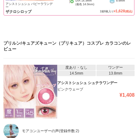
DIA
14.5mm
8.6mm
アシストシュシュ パピーラワンデ
(着色
14.0mm
)
ー
1,628
ザクロシロップ
1
箱
6
枚入り
¥
(税込)
プリルン/キュアズキューン（プリキュア）コスプレ カラコン
のレ
ビュー
度あり・なし
ワンデー
14.5mm
13.8mm
アシストシュシュ シュテラワンデー
ピンクウェーブ
¥
1,408
モアコンユーザーの声
(登録件数:
2
)