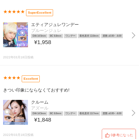
★★★★★
SuperExcellent
エティアジュレワンデー
プルーンジュレ
DIA 14.5mm
BC 8.8mm
ワンデー
着色直径 13.8mm
度数 ±0.00~ -8.00
¥1,958
2022年03月18日投稿
★★★★
Excellent
きつい印象にならなくておすすめ!
クルーム
アズール
DIA 14.5mm
BC 8.6mm
ワンデー
着色直径 13.7mm
度数 ±0.00~ -8.00
¥1,848
2022年03月18日投稿
0参考になった