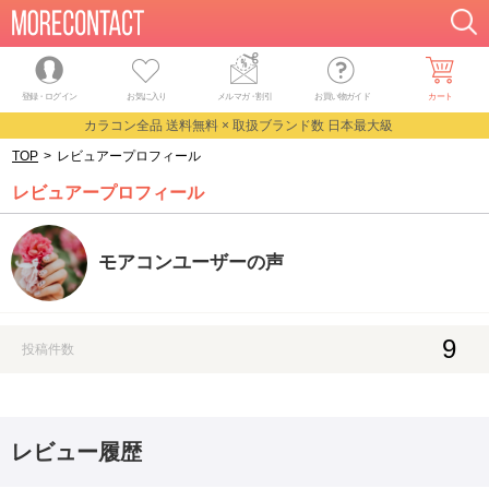
登録・ログイン
お気に入り
メルマガ
・
割引
お買い物ガイド
カート
カラコン全品 送料無料 × 取扱ブランド数 日本最大級
TOP
>
レビュアープロフィール
レビュアープロフィール
モアコンユーザーの声
9
投稿件数
レビュー履歴