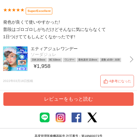
★★★★★
SuperExcellent
発色が良くて使いやすかった!
普段はゴロゴロしがちだけどそんなに気にならなくて
1日つけててもしんどくなかったです!
エティアジュレワンデー
ソーダジュレ
DIA 14.5mm
BC 8.8mm
ワンデー
着色直径 13.8mm
度数 ±0.00~ -8.00
¥1,958
2022年03月18日投稿
4参考になった
レビューをもっと読む
高度管理医療機器販売 許可番号：第18N00073号