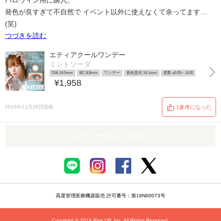
ハロウィン用に購入。
発色が良すぎて不自然で イベント以外に使えなくて余ってます…
(笑)
つづきを読む
エティアクールワンデー
ミントソーダ
DIA 14.5mm
BC 8.8mm
ワンデー
着色直径 14.1mm
度数 ±0.00~ -8.00
¥1,958
2016年11月28日投稿
1参考になった
レビューをもっと読む
高度管理医療機器販売 許可番号：第18N00073号
Copyright © 2019 Rise UP, Inc. All Rights Reserved.