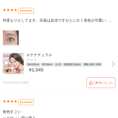
★★★★
Excellent
何度もリピしてます。目薬は必須ですがとにかく発色が可愛い…。
ルナナチュラル
チャイ
DIA 14.5mm
BC 8.8mm
1ヶ月
着色直径 13.8mm
度数 -9.00~ -10.00
¥1,045
2019年09月27日投稿
1参考になった
★★★★
Excellent
発色すごい