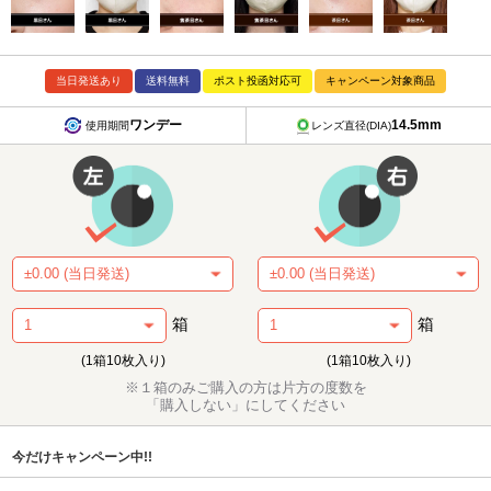
当日発送あり
送料無料
ポスト投函対応可
キャンペーン対象商品
ワンデー
14.5mm
使用期間
レンズ直径(DIA)
箱
箱
(1箱10枚入り)
(1箱10枚入り)
※１箱のみご購入の方は片方の度数を
「購入しない」にしてください
今だけキャンペーン中!!