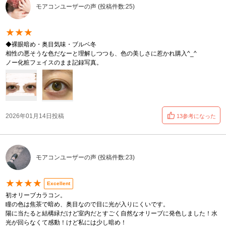
モアコンユーザーの声 (投稿件数:25)
★★★
◆裸眼暗め・奥目気味・ブルベ冬
相性の悪そうな色だなーと理解しつつも、色の美しさに惹かれ購入^_^
ノー化粧フェイスのまま記録写真。
2026年01月14日投稿
13参考になった
モアコンユーザーの声 (投稿件数:23)
★★★★
Excellent
初オリーブカラコン。
瞳の色は焦茶で暗め、奥目なので目に光が入りにくいです。
陽に当たると結構緑だけど室内だとすごく自然なオリーブに発色しました！水
光が回らなくて感動！けど私には少し暗め！