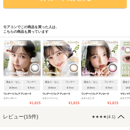
モアコンでこの商品を買った人は、
こちらの商品も買っています
度あり・なし
ワンデー
度あり・なし
ワンデー
度あり・なし
ワンデー
度あり
14.5mm
8.7mm
14.5mm
8.7mm
14.5mm
8.7mm
14.
ワンデーリフレア アンローラ
ワンデーリフレア アンローラ
ワンデーリフレア アンローラ
マランマ
ルナングレー
ルナンベージュ
ルナンピンク
ルナリア
¥1,815
¥1,815
¥1,815
レビュー(15件)
★★★★(4.1)