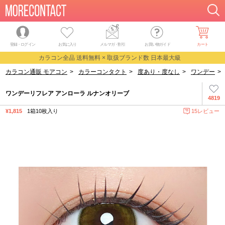
登録・ログイン
お気に入り
メルマガ
・
割引
お買い物ガイド
カート
カラコン全品 送料無料 × 取扱ブランド数 日本最大級
カラコン通販 モアコン
>
カラーコンタクト
>
度あり・度なし
>
ワンデー
>
ワンデーリフレア アンローラ ルナンオリーブ
4819
¥1,815
1箱10枚入り
15レビュー