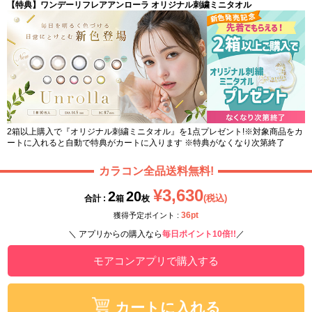
【特典】ワンデーリフレアアンローラ オリジナル刺繍ミニタオル
2箱以上購入で『オリジナル刺繍ミニタオル』を1点プレゼント!※対象商品をカ
ートに入れると自動で特典がカートに入ります ※特典がなくなり次第終了
カラコン全品送料無料!
¥3,630
2
20
(税込)
合計 :
箱
枚
36pt
獲得予定ポイント :
＼ アプリからの購入なら
毎日ポイント10倍!!
／
モアコンアプリで購入する
カートに入れる